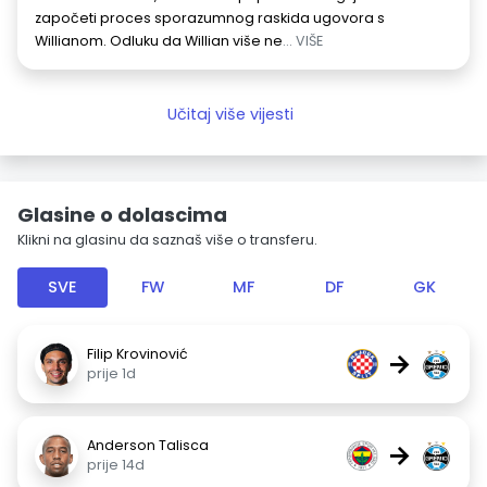
započeti proces sporazumnog raskida ugovora s
Willianom. Odluku da Willian više ne
... VIŠE
Učitaj više vijesti
Glasine o dolascima
Klikni na glasinu da saznaš više o transferu.
SVE
FW
MF
DF
GK
Filip Krovinović
→
prije 1d
Anderson Talisca
→
prije 14d