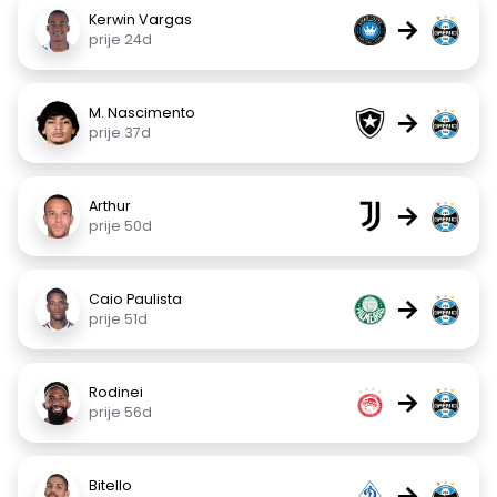
Kerwin Vargas
→
prije 24d
M. Nascimento
→
prije 37d
Arthur
→
prije 50d
Caio Paulista
→
prije 51d
Rodinei
→
prije 56d
Bitello
→