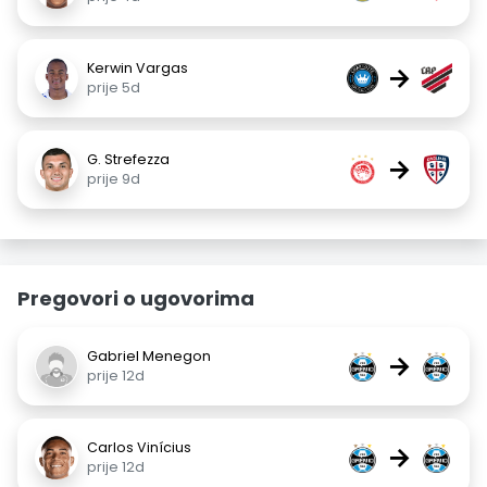
Kerwin Vargas
→
prije 5d
G. Strefezza
→
prije 9d
Pregovori o ugovorima
Gabriel Menegon
→
prije 12d
Carlos Vinícius
→
prije 12d