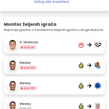
Učitaj više transfera
Monitor željenih igrača
Najnovije glasine o transferima željenih igrača u druge klubove.
G. Strefezza
→
prije 3h
Wesley
→
prije 19h
Wesley
→
prije 19h
Wesley
→
prije 4d