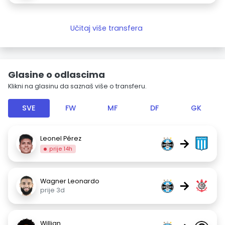
Učitaj više transfera
Glasine o odlascima
Klikni na glasinu da saznaš više o transferu.
SVE
FW
MF
DF
GK
Leonel Pérez
→
prije 14h
Wagner Leonardo
→
prije 3d
Willian