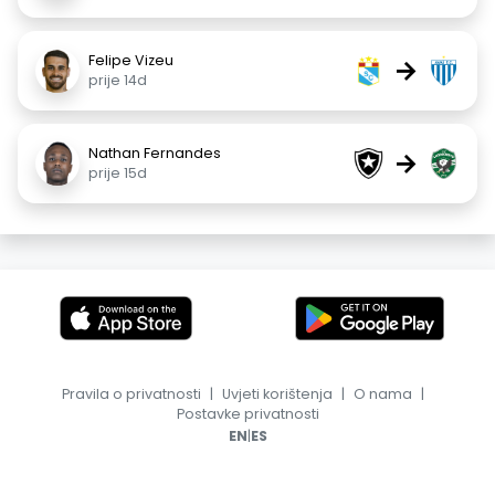
Felipe Vizeu
→
prije 14d
Nathan Fernandes
→
prije 15d
Pravila o privatnosti
|
Uvjeti korištenja
|
O nama
|
Postavke privatnosti
|
EN
ES