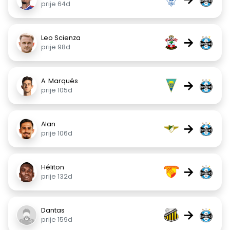
prije 64d
Leo Scienza
→
prije 98d
A. Marqués
→
prije 105d
Alan
→
prije 106d
Héliton
→
prije 132d
Dantas
→
prije 159d