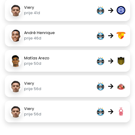
Viery
→
prije 41d
André Henrique
→
prije 46d
Matías Arezo
→
prije 50d
Viery
→
prije 56d
Viery
→
prije 56d