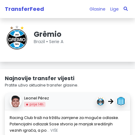
TransferFeed
Glasine
Lige
Grêmio
Brazil •
Serie A
Najnovije transfer vijesti
Pratite uživo aktualne transfer glasine.
Leonel Pérez
→
prije 14h
Racing Club traži na tržištu zamjene za moguće odlaske.
Potencijalni odlazak Sose stvorio je manjak središnjih
veznih igrača, a po
... VIŠE