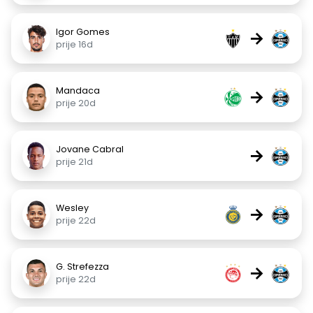
Igor Gomes
→
prije 16d
Mandaca
→
prije 20d
Jovane Cabral
→
prije 21d
Wesley
→
prije 22d
G. Strefezza
→
prije 22d