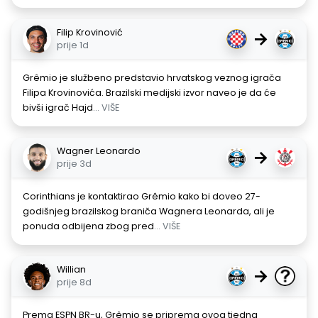
Filip Krovinović
→
prije 1d
Grêmio je službeno predstavio hrvatskog veznog igrača
Filipa Krovinovića. Brazilski medijski izvor naveo je da će
bivši igrač Hajd
... VIŠE
Wagner Leonardo
→
prije 3d
Corinthians je kontaktirao Grêmio kako bi doveo 27-
godišnjeg brazilskog braniča Wagnera Leonarda, ali je
ponuda odbijena zbog pred
... VIŠE
Willian
→
prije 8d
Prema ESPN BR-u, Grêmio se priprema ovog tjedna