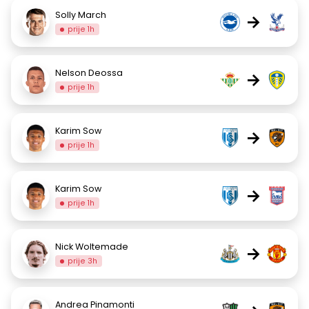
Solly March
→
prije 1h
Nelson Deossa
→
prije 1h
Karim Sow
→
prije 1h
Karim Sow
→
prije 1h
Nick Woltemade
→
prije 3h
Andrea Pinamonti