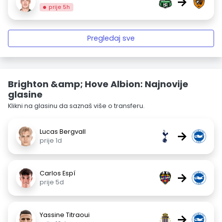
→
prije 5h
Pregledaj sve
Brighton &amp; Hove Albion: Najnovije
glasine
Klikni na glasinu da saznaš više o transferu.
Lucas Bergvall
→
prije 1d
Carlos Espí
→
prije 5d
Yassine Titraoui
→