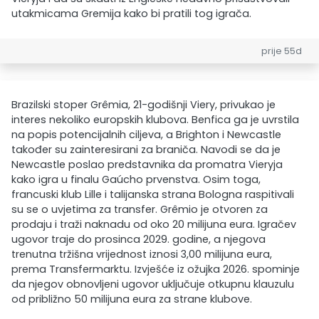
utakmicama Gremija kako bi pratili tog igrača.
prije 55d
Brazilski stoper Grêmia, 21-godišnji Viery, privukao je
interes nekoliko europskih klubova. Benfica ga je uvrstila
na popis potencijalnih ciljeva, a Brighton i Newcastle
također su zainteresirani za braniča. Navodi se da je
Newcastle poslao predstavnika da promatra Vieryja
kako igra u finalu Gaúcho prvenstva. Osim toga,
francuski klub Lille i talijanska strana Bologna raspitivali
su se o uvjetima za transfer. Grêmio je otvoren za
prodaju i traži naknadu od oko 20 milijuna eura. Igračev
ugovor traje do prosinca 2029. godine, a njegova
trenutna tržišna vrijednost iznosi 3,00 milijuna eura,
prema Transfermarktu. Izvješće iz ožujka 2026. spominje
da njegov obnovljeni ugovor uključuje otkupnu klauzulu
od približno 50 milijuna eura za strane klubove.