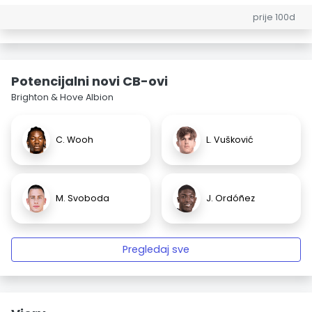
prije 100d
Potencijalni novi CB-ovi
Brighton & Hove Albion
C. Wooh
L. Vušković
M. Svoboda
J. Ordóñez
Pregledaj sve