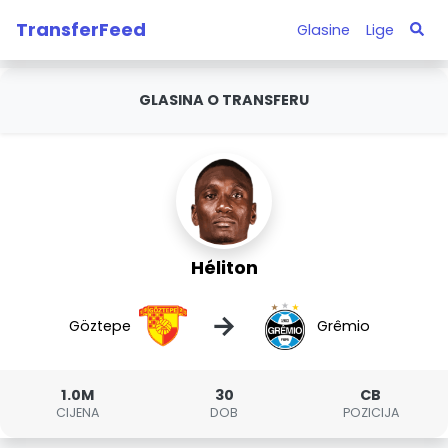
TransferFeed
Glasine
Lige
GLASINA O TRANSFERU
Héliton
→
Göztepe
Grêmio
1.0M
30
CB
CIJENA
DOB
POZICIJA