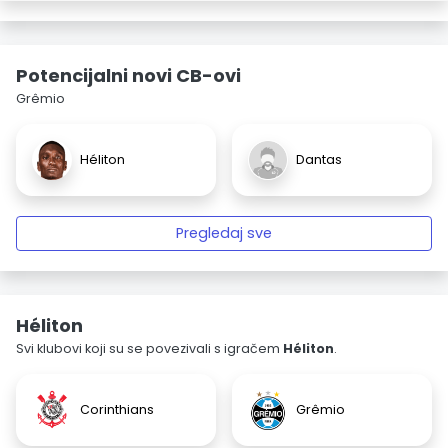
Potencijalni novi CB-ovi
Grêmio
Héliton
Dantas
Pregledaj sve
Héliton
Svi klubovi koji su se povezivali s igračem
Héliton
.
Corinthians
Grêmio