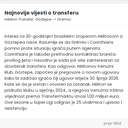
Najnovije vijesti o transferu
Héliton Transfer: Göztepe -> Grêmio
Interes za 30-godišnjim brazilskim stoperom Hélitonom iz
Göztepea raste. Razumije se da Grêmio i Corinthians
pomno prate situaciju igrača putem agenata.
Corinthians je također prethodno kontaktirao braniča
prošlog ljeta i navodno je sada još više zainteresiran za
dovršetak transfera. Kao odgovor, Hélitonov trenutni
klub, Göztepe, započeo je pregovore o novom ugovoru
kako bi zadržao igrača čiji ugovor istječe 30. lipnja 2026.
Kaže se da je sretan i otvoren za ostanak. Héliton se
pridružio klubu u siječnju 2024., a njegova trenutna tržišna
vrijednost prema Transfermarktu iznosi 1,00 milijun eura.
Ove sezone u Süper Ligi odigrao je 25 utakmica i upisao 1
asistenciju.
prije 135d