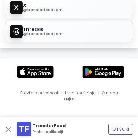
X
@transferfeedcom
Threads
@transferfeedcom
Pravila o privatnosti
|
Uvjeti korištenja
|
O nama
|
EN
ES
TransferFeed
OTVORI
Prati u aplikaciji