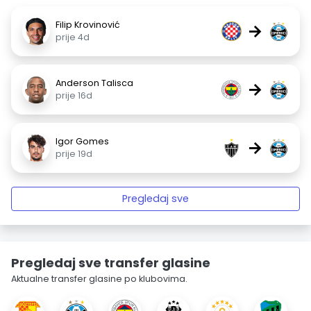
Filip Krovinović
→
prije 4d
Anderson Talisca
→
prije 16d
Igor Gomes
→
prije 19d
Pregledaj sve
Pregledaj sve transfer glasine
Aktualne transfer glasine po klubovima.