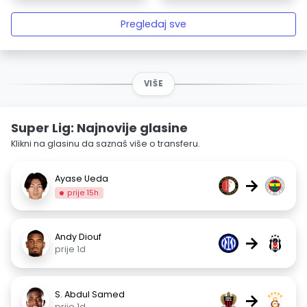
Pregledaj sve
VIŠE
Super Lig: Najnovije glasine
Klikni na glasinu da saznaš više o transferu.
Ayase Ueda
→
prije 15h
Andy Diouf
→
prije 1d
S. Abdul Samed
→
prije 1d