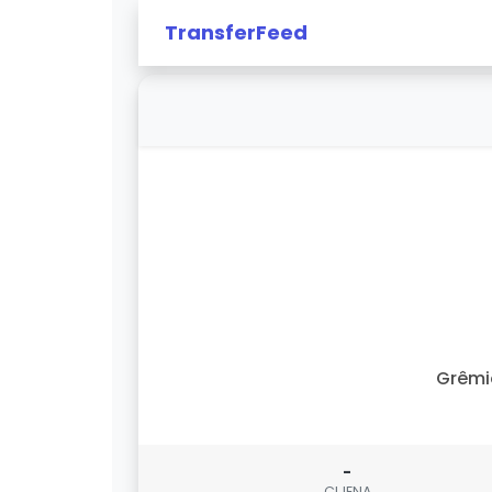
TransferFeed
Grêmi
-
CIJENA