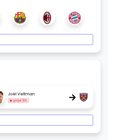
→
Joël Veltman
prije 5h