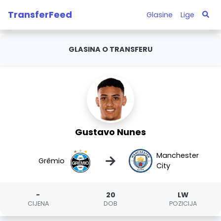
TransferFeed
Glasine
Lige
GLASINA O TRANSFERU
Gustavo Nunes
Manchester
→
Grêmio
City
-
20
LW
CIJENA
DOB
POZICIJA