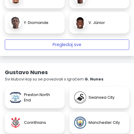
Y. Diomande
V. Júnior
Pregledaj sve
Gustavo Nunes
Svi klubovi koji su se povezivali s igračem
G. Nunes
.
Preston North
Swansea City
End
Corinthians
Manchester City