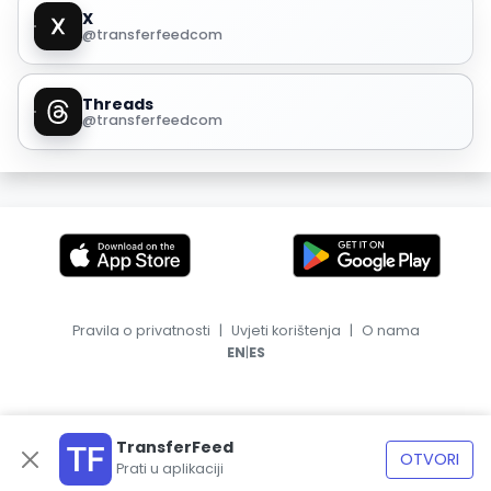
X
@transferfeedcom
Threads
@transferfeedcom
Pravila o privatnosti
|
Uvjeti korištenja
|
O nama
|
EN
ES
TransferFeed
OTVORI
Prati u aplikaciji