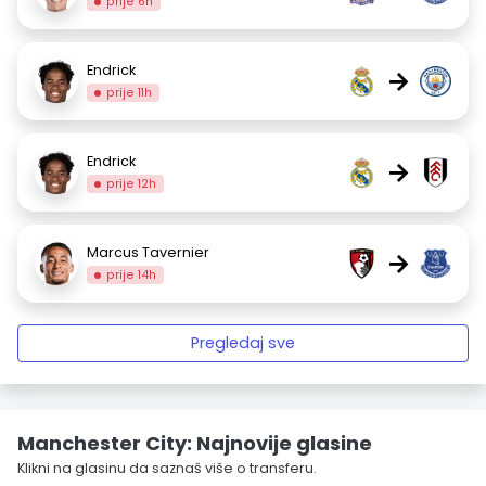
prije 6h
Endrick
→
prije 11h
Endrick
→
prije 12h
Marcus Tavernier
→
prije 14h
Pregledaj sve
Manchester City: Najnovije glasine
Klikni na glasinu da saznaš više o transferu.