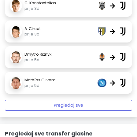
G. Konstantelias
→
prije 3d
A. Circati
→
prije 3d
Dmytro Riznyk
→
prije 5d
Mathías Olivera
→
prije 5d
Pregledaj sve
Pregledaj sve transfer glasine