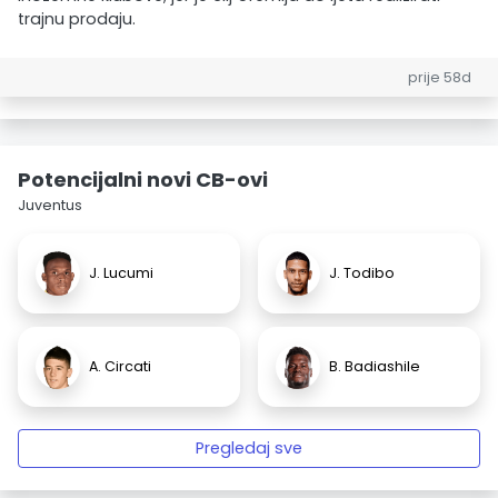
trajnu prodaju.
prije 58d
Potencijalni novi CB-ovi
Juventus
J. Lucumi
J. Todibo
A. Circati
B. Badiashile
Pregledaj sve