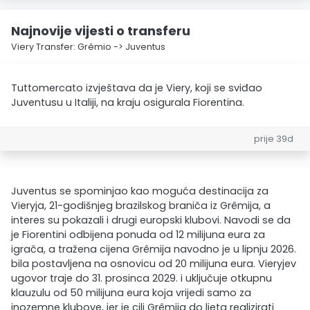
Najnovije vijesti o transferu
Viery Transfer: Grêmio -> Juventus
Tuttomercato izvještava da je Viery, koji se sviđao
Juventusu u Italiji, na kraju osigurala Fiorentina.
prije 39d
Juventus se spominjao kao moguća destinacija za
Vieryja, 21-godišnjeg brazilskog braniča iz Grêmija, a
interes su pokazali i drugi europski klubovi. Navodi se da
je Fiorentini odbijena ponuda od 12 milijuna eura za
igrača, a tražena cijena Grêmija navodno je u lipnju 2026.
bila postavljena na osnovicu od 20 milijuna eura. Vieryjev
ugovor traje do 31. prosinca 2029. i uključuje otkupnu
klauzulu od 50 milijuna eura koja vrijedi samo za
inozemne klubove, jer je cilj Grêmija do ljeta realizirati