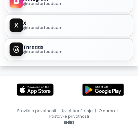
@transferfeedcom
X
@transferfeedcom
Threads
@transferfeedcom
Pravila o privatnosti
|
Uvjeti korištenja
|
O nama
|
Postavke privatnosti
|
EN
ES