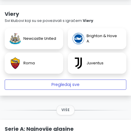
Viery
Svi klubovi koji su se povezivali s igračem
Viery
.
Brighton & Hove
Newcastle United
A.
Roma
Juventus
Pregledaj sve
VIŠE
Serie A: Najnovije glasine