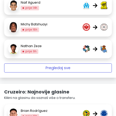
Naif Aguerd
→
prije 14h
Michy Batshuayi
→
prije 16h
Nathan Zeze
→
prije 9h
Pregledaj sve
Cruzeiro: Najnovije glasine
Klikni na glasinu da saznaš više o transferu.
Brian Rodríguez
→