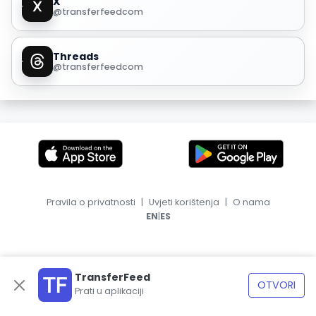
X
@transferfeedcom
Threads
@transferfeedcom
Pravila o privatnosti
|
Uvjeti korištenja
|
O nama
|
EN
ES
TransferFeed
OTVORI
Prati u aplikaciji