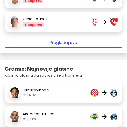
prije 14h
César Ibáñez
→
prije 20h
Pregledaj sve
Grêmio: Najnovije glasine
Klikni na glasinu da saznaš više o transferu.
Filip Krovinović
→
prije 3d
Anderson Talisca
→
prije 15d