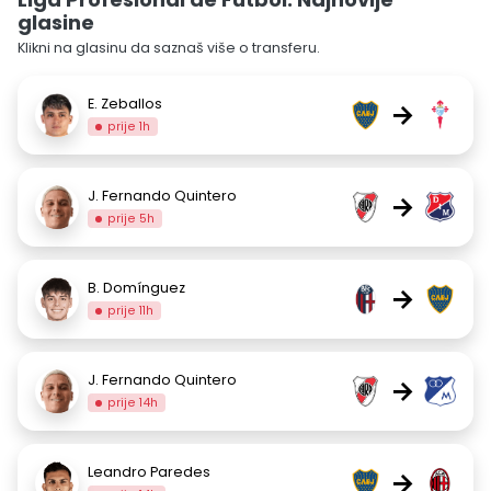
glasine
Klikni na glasinu da saznaš više o transferu.
E. Zeballos
→
prije 1h
J. Fernando Quintero
→
prije 5h
B. Domínguez
→
prije 11h
J. Fernando Quintero
→
prije 14h
Leandro Paredes
→