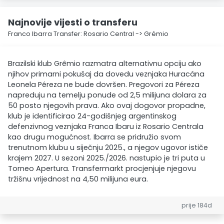
Najnovije vijesti o transferu
Franco Ibarra Transfer: Rosario Central -> Grêmio
Brazilski klub Grêmio razmatra alternativnu opciju ako
njihov primarni pokušaj da dovedu veznjaka Huracána
Leonela Péreza ne bude dovršen. Pregovori za Péreza
napreduju na temelju ponude od 2,5 milijuna dolara za
50 posto njegovih prava. Ako ovaj dogovor propadne,
klub je identificirao 24-godišnjeg argentinskog
defenzivnog veznjaka Franca Ibaru iz Rosario Centrala
kao drugu mogućnost. Ibarra se pridružio svom
trenutnom klubu u siječnju 2025., a njegov ugovor ističe
krajem 2027. U sezoni 2025./2026. nastupio je tri puta u
Torneo Apertura. Transfermarkt procjenjuje njegovu
tržišnu vrijednost na 4,50 milijuna eura.
prije 184d