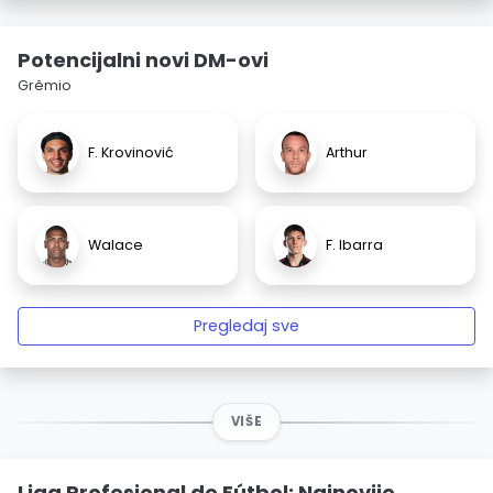
Potencijalni novi DM-ovi
Grêmio
F. Krovinović
Arthur
Walace
F. Ibarra
Pregledaj sve
VIŠE
Liga Profesional de Fútbol: Najnovije