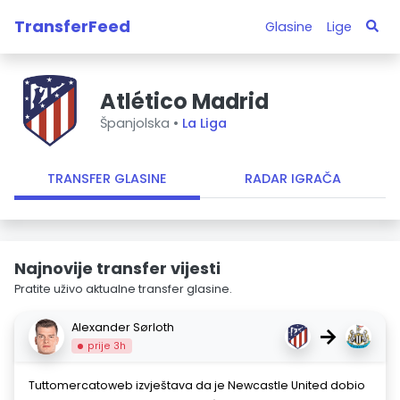
TransferFeed
Glasine
Lige
Atlético Madrid
Španjolska •
La Liga
TRANSFER GLASINE
RADAR IGRAČA
Najnovije transfer vijesti
Pratite uživo aktualne transfer glasine.
Alexander Sørloth
→
prije 3h
Tuttomercatoweb izvještava da je Newcastle United dobio