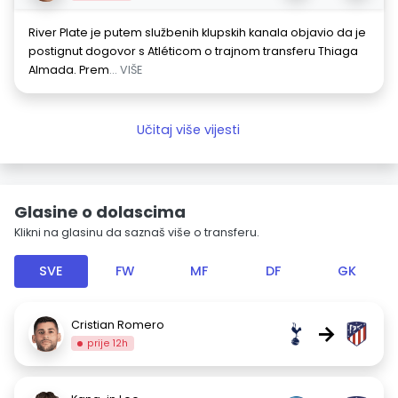
River Plate je putem službenih klupskih kanala objavio da je
postignut dogovor s Atléticom o trajnom transferu Thiaga
Almada. Prem
... VIŠE
Učitaj više vijesti
Glasine o dolascima
Klikni na glasinu da saznaš više o transferu.
SVE
FW
MF
DF
GK
Cristian Romero
→
prije 12h