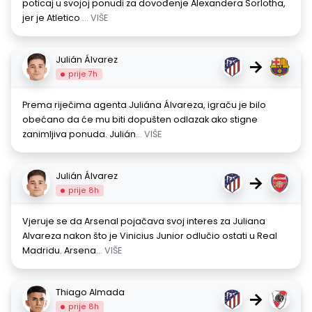
poticaj u svojoj ponudi za dovođenje Alexandera Sorlotha,
jer je Atletico
... VIŠE
Julián Álvarez
→
prije 7h
Prema riječima agenta Juliána Álvareza, igraču je bilo
obećano da će mu biti dopušten odlazak ako stigne
zanimljiva ponuda. Julián
... VIŠE
Julián Álvarez
→
prije 8h
Vjeruje se da Arsenal pojačava svoj interes za Juliana
Alvareza nakon što je Vinicius Junior odlučio ostati u Real
Madridu. Arsena
... VIŠE
Thiago Almada
→
prije 8h