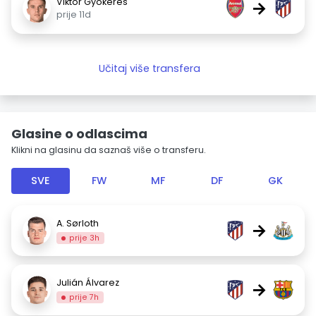
Viktor Gyökeres
→
prije 11d
Učitaj više transfera
Glasine o odlascima
Klikni na glasinu da saznaš više o transferu.
SVE
FW
MF
DF
GK
A. Sørloth
→
prije 3h
Julián Álvarez
→
prije 7h