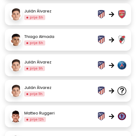
Julián Álvarez
→
prije 8h
Thiago Almada
→
prije 8h
Julián Álvarez
→
prije 9h
Julián Álvarez
→
prije 11h
Matteo Ruggeri
→
prije 12h