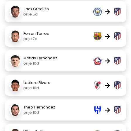
Jack Grealish
→
prije 5d
Ferran Torres
→
prije 7d
Matias Fernandez
→
prije 10d
Lautaro Rivero
→
prije 10d
Theo Hernández
→
prije 10d