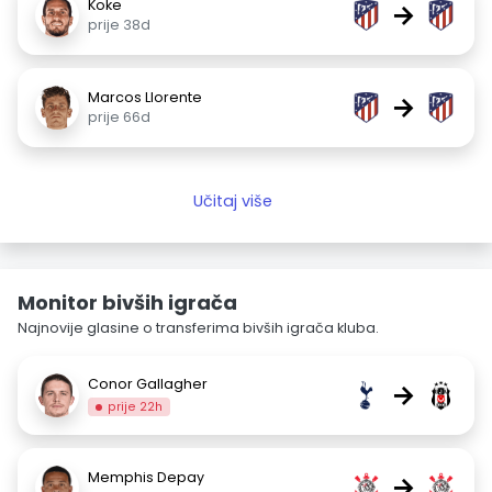
Koke
→
prije 38d
Marcos Llorente
→
prije 66d
Učitaj više
Monitor bivših igrača
Najnovije glasine o transferima bivših igrača kluba.
Conor Gallagher
→
prije 22h
Memphis Depay
→