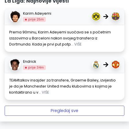
La Liga: Najnovije vijesti
Karim Adeyemi
→
prije 25m
Prema 90minu, Karim Adeyemi suočava se s početnim
izazovima u Barceloni nakon svojeg transfera iz
Dortmunda. Kada je prvi put potp
... VIŠE
Endrick
→
prije 34m
TEAMtalkov insajder za transfere, Graeme Bailey, izvijestio
je da je Manchester United među klubovima s kojima je
kontaktirano u v
... VIŠE
Pregledaj sve