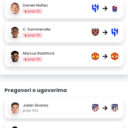
Darwin Núñez
→
prije 2h
C. Summerville
→
prije 3h
Marcus Rashford
→
prije 3h
Pregovori o ugovorima
Julián Álvarez
→
prije 10d