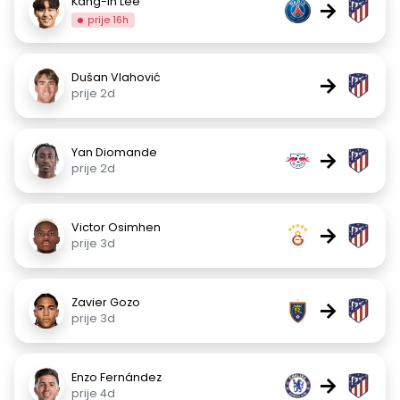
Kang-in Lee
→
prije 16h
Dušan Vlahović
→
prije 2d
Yan Diomande
→
prije 2d
Victor Osimhen
→
prije 3d
Zavier Gozo
→
prije 3d
Enzo Fernández
→
prije 4d