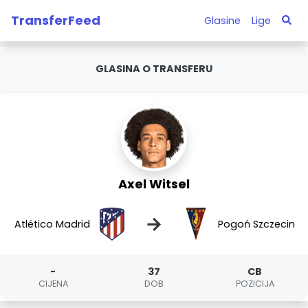
TransferFeed
Glasine
Lige
GLASINA O TRANSFERU
Axel Witsel
→
Atlético Madrid
Pogoń Szczecin
-
37
CB
CIJENA
DOB
POZICIJA