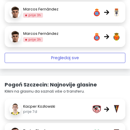
Marcos Fernández
→
prije 3h
Marcos Fernández
→
prije 3h
Pregledaj sve
Pogoń Szczecin: Najnovije glasine
Klikni na glasinu da saznaš više o transferu.
Kacper Kozłowski
→
prije 7d