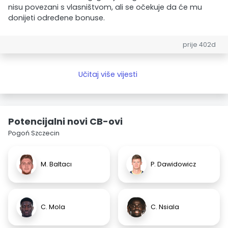
nisu povezani s vlasništvom, ali se očekuje da će mu
donijeti određene bonuse.
prije 402d
Učitaj više vijesti
Potencijalni novi CB-ovi
Pogoń Szczecin
M. Baltacı
P. Dawidowicz
C. Mola
C. Nsiala