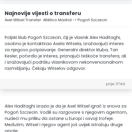
Najnovije vijesti o transferu
Axel Witsel Transfer: Atlético Madrid -> Pogoń Szczecin
Poljski klub Pogoń Szczecin, čiji je vlasnik Alex Haditaghi,
osobno je kontaktirao Axela Witsela, izražavajući interes
za njegovo potpisivanje. Generalni direktor kluba, Tan
Kesler, potvrdio je interes, priznajući teškoće transfera, ali
i izražavajući podršku vlasnikovom nekonvencionalnom
razmišljanju. Čekaju Witselov odgovor.
prije 374d
Alex Haditaghi izrazio je da je Axel Witsel igrač iz snova za
Pogoń Szczecin. Vodili su razgovore s njegovim agentom,
nudeći mu priliku da ostane u Europi i osvoji trofeje.
Međutim, Witsel i njegov agent još uvijek istražuju druge
opcije.