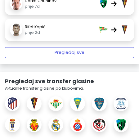
Darko Churlinov
→
prije 7d
Rifet Kapić
→
prije 2d
Pregledaj sve
Pregledaj sve transfer glasine
Aktualne transfer glasine po klubovima.