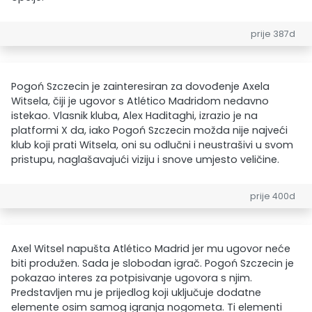
prije 387d
Pogoń Szczecin je zainteresiran za dovođenje Axela
Witsela, čiji je ugovor s Atlético Madridom nedavno
istekao. Vlasnik kluba, Alex Haditaghi, izrazio je na
platformi X da, iako Pogoń Szczecin možda nije najveći
klub koji prati Witsela, oni su odlučni i neustrašivi u svom
pristupu, naglašavajući viziju i snove umjesto veličine.
prije 400d
Axel Witsel napušta Atlético Madrid jer mu ugovor neće
biti produžen. Sada je slobodan igrač. Pogoń Szczecin je
pokazao interes za potpisivanje ugovora s njim.
Predstavljen mu je prijedlog koji uključuje dodatne
elemente osim samog igranja nogometa. Ti elementi