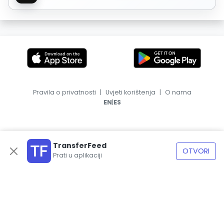
Pravila o privatnosti
|
Uvjeti korištenja
|
O nama
|
EN
ES
TransferFeed
OTVORI
Prati u aplikaciji