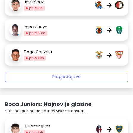
Javi López
→
prije 16h
Pape Gueye
→
prije 53m
Tiago Gouveia
→
prije 20h
Pregledaj sve
Boca Juniors: Najnovije glasine
Klikni na glasinu da saznaš više o transferu.
B. Domínguez
→
prije 18h