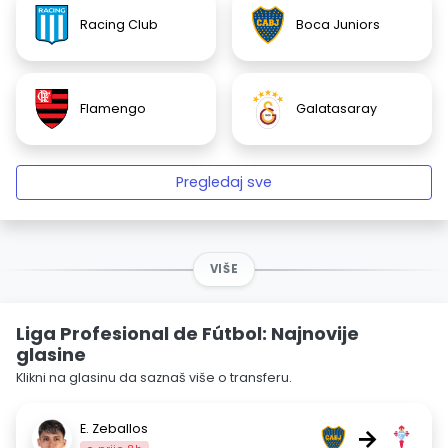
Racing Club
Boca Juniors
Flamengo
Galatasaray
Pregledaj sve
VIŠE
Liga Profesional de Fútbol: Najnovije
glasine
Klikni na glasinu da saznaš više o transferu.
E. Zeballos
→