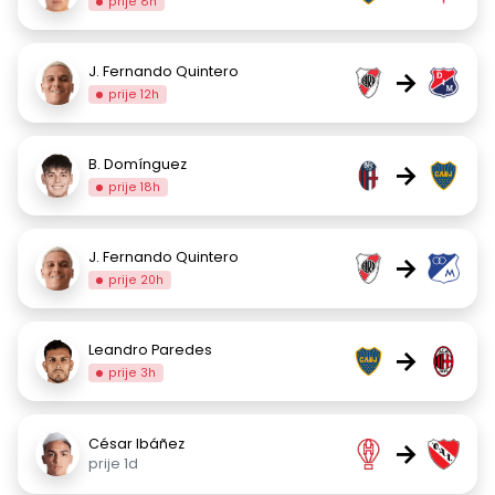
prije 8h
J. Fernando Quintero
→
prije 12h
B. Domínguez
→
prije 18h
J. Fernando Quintero
→
prije 20h
Leandro Paredes
→
prije 3h
César Ibáñez
→
prije 1d