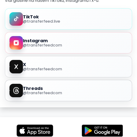
Vidi glasine na našem TikToku, Instagramu i X-u.
TikTok
@transferfeed.live
Instagram
@transferfeedcom
X
@transferfeedcom
Threads
@transferfeedcom