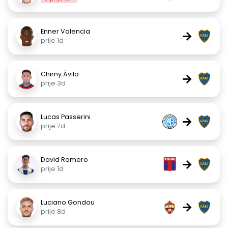
Enner Valencia
→
prije 1d
Chimy Ávila
→
prije 3d
Lucas Passerini
→
prije 7d
David Romero
→
prije 1d
Luciano Gondou
→
prije 8d