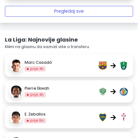
Pregledaj sve
La Liga: Najnovije glasine
Klikni na glasinu da saznaš više o transferu.
Marc Casadó
→
prije 4h
Pierre Ekwah
→
prije 4h
E. Zeballos
→
prije 8h