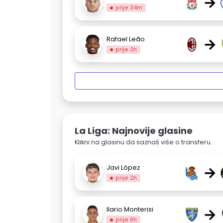
→
prije 34m
→
Rafael Leão
prije 2h
La Liga: Najnovije glasine
Klikni na glasinu da saznaš više o transferu.
→
Javi López
prije 2h
→
Ilario Monterisi
prije 6h