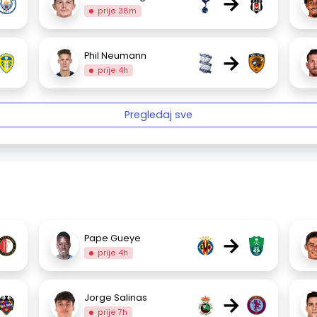
→
prije 38m
→
Phil Neumann
prije 4h
Pregledaj sve
→
Pape Gueye
prije 4h
→
Jorge Salinas
prije 7h