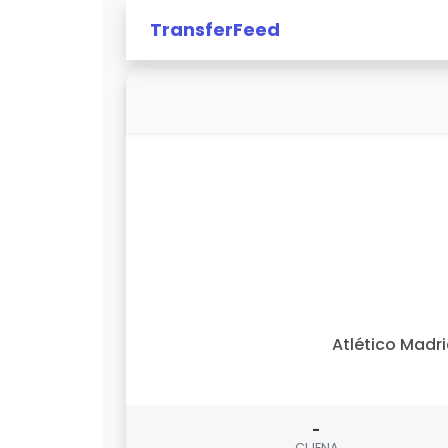
TransferFeed
Atlético Madr
-
CIJENA