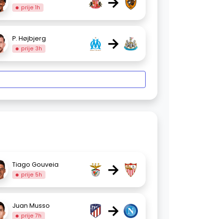
→
prije 1h
→
P. Højbjerg
prije 3h
→
Tiago Gouveia
prije 5h
→
Juan Musso
prije 7h