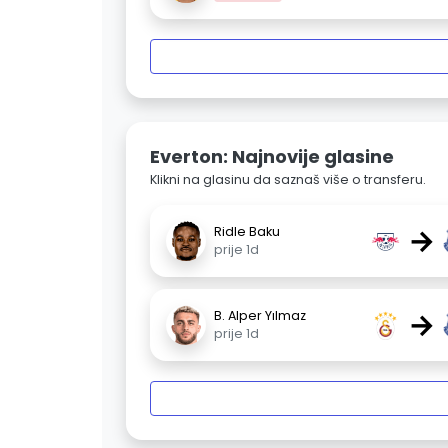
Everton: Najnovije glasine
Klikni na glasinu da saznaš više o transferu.
→
Ridle Baku
prije 1d
→
B. Alper Yılmaz
prije 1d