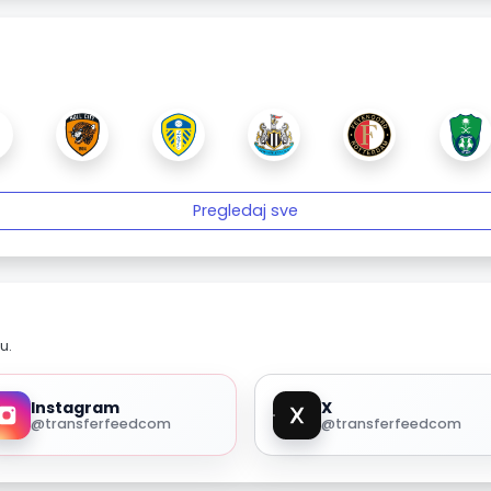
Pregledaj sve
u.
Instagram
X
@transferfeedcom
@transferfeedcom