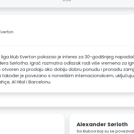
 Everton
 liga klub Everton pokazao je interes za 30-godišnjeg napada
era Sørlotha. Igrač razmatra odlazak radi više vremena za igru
o otvoren za prodaju ako dobiju dobru ponudu i pronađu zamj
 također je povezano s norveškim internacionalcem, uključujuć
hçe, Al Hilal i Barcelonu.
Alexander Sørloth
Svi klubovi koji su se poveziv