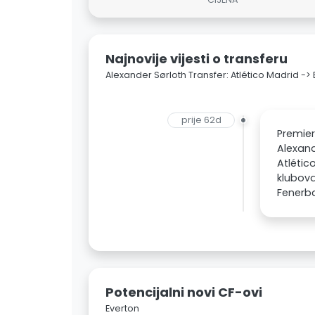
Najnovije vijesti o transferu
Alexander Sørloth Transfer: Atlético Madrid ->
prije 62d
Premier
Alexand
Atlétic
klubova
Fenerba
Potencijalni novi CF-ovi
Everton