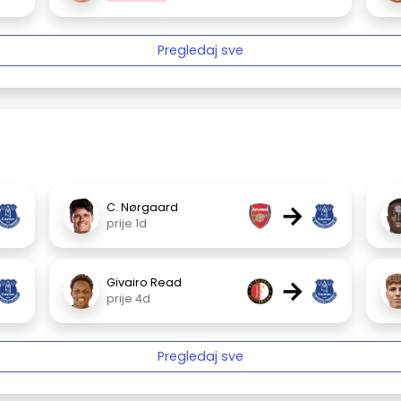
Pregledaj sve
→
C. Nørgaard
prije 1d
→
Givairo Read
prije 4d
Pregledaj sve