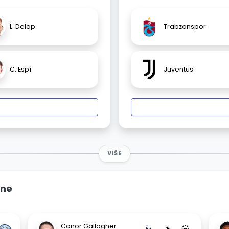
L. Delap
Trabzonspor
C. Espí
Juventus
VIŠE
ine
Conor Gallagher