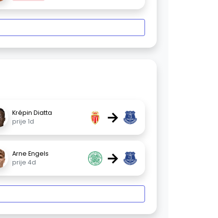
→
Krépin Diatta
prije 1d
→
Arne Engels
prije 4d