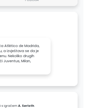
ča Atlético de Madrida,
, a izvještava se da je
enu. Nekoliko drugih
i Juventus, Milan,
ali s igračem
A. Sørloth
.