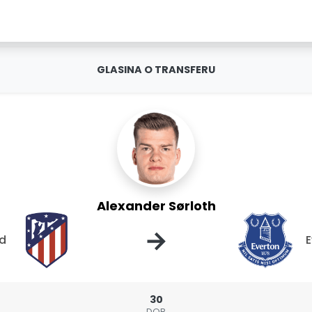
GLASINA O TRANSFERU
Alexander Sørloth
→
id
E
30
DOB