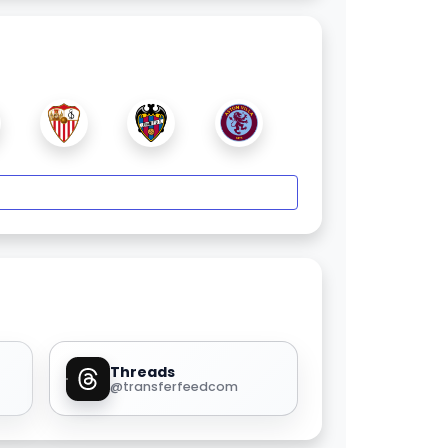
Threads
@transferfeedcom