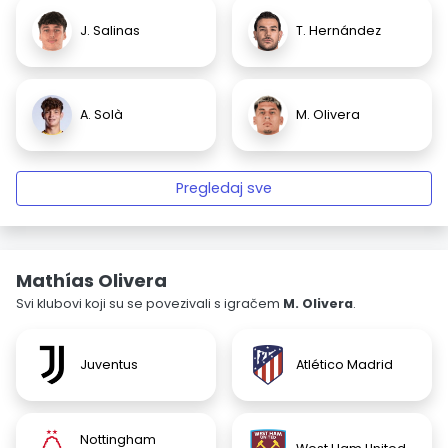
J. Salinas
T. Hernández
A. Solà
M. Olivera
Pregledaj sve
Mathías Olivera
Svi klubovi koji su se povezivali s igračem
M. Olivera
.
Juventus
Atlético Madrid
Nottingham