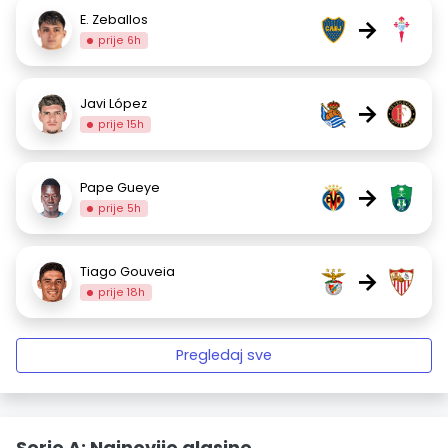
E. Zeballos
→
prije 6h
Javi López
→
prije 15h
Pape Gueye
→
prije 5h
Tiago Gouveia
→
prije 18h
Pregledaj sve
Serie A: Najnovije glasine