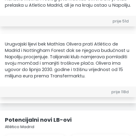
prelaska u Atletico Madrid, ali je na kraju ostao u Napoliju.
prije 51d
Urugvajski lijevi bek Mathías Olivera prati Atlético de
Madrid i Nottingham Forest dok se njegova budućnost u
Napoliju procjenjuje. Talijanski klub namjerava pomladiti
svoju momčad i smanjiti troškove plaća. Olivera ima
ugovor do lipnja 2030. godine i tržišnu vrijednost od 15
milijuna eura prema Transfermarktu.
prije 118d
Potencijalni novi LB-ovi
Atlético Madrid