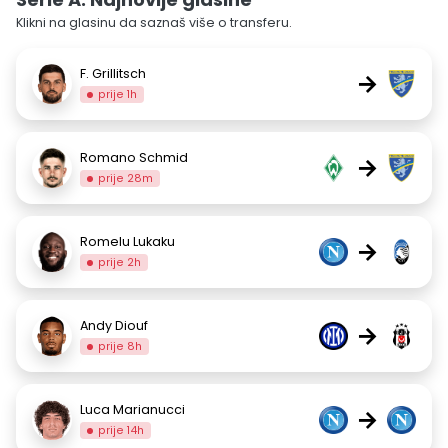
Klikni na glasinu da saznaš više o transferu.
F. Grillitsch
→
prije 1h
Romano Schmid
→
prije 28m
Romelu Lukaku
→
prije 2h
Andy Diouf
→
prije 8h
Luca Marianucci
→
prije 14h