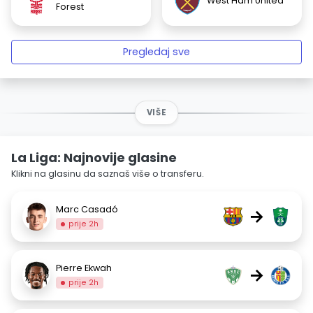
West Ham United
Forest
Pregledaj sve
VIŠE
La Liga: Najnovije glasine
Klikni na glasinu da saznaš više o transferu.
Marc Casadó
→
prije 2h
Pierre Ekwah
→
prije 2h