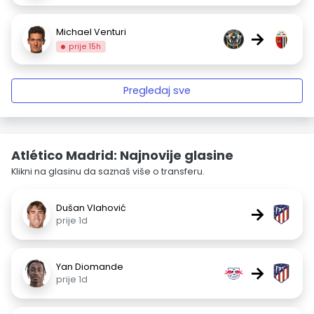
Michael Venturi
→
prije 15h
Pregledaj sve
Atlético Madrid: Najnovije glasine
Klikni na glasinu da saznaš više o transferu.
Dušan Vlahović
→
prije 1d
Yan Diomande
→
prije 1d