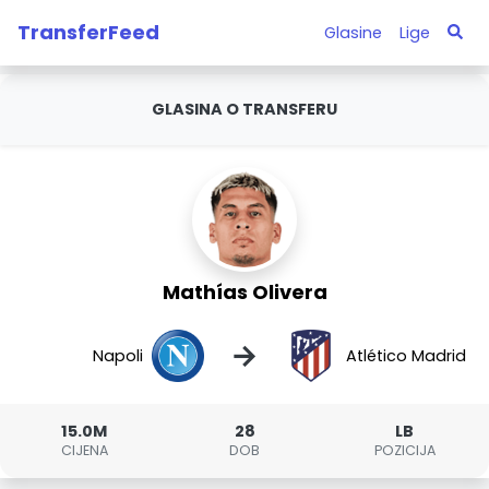
TransferFeed
Glasine
Lige
GLASINA O TRANSFERU
Mathías Olivera
→
Napoli
Atlético Madrid
15.0M
28
LB
CIJENA
DOB
POZICIJA