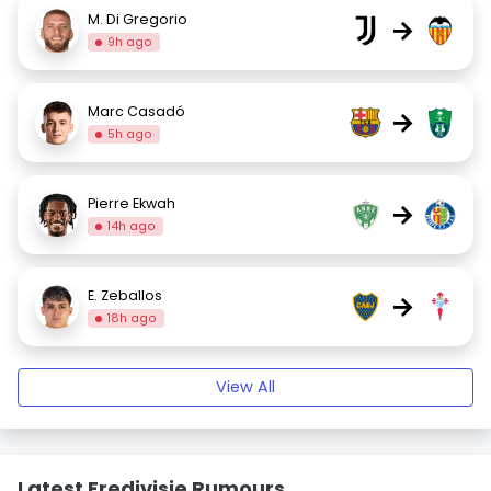
M. Di Gregorio
→
9h ago
Marc Casadó
→
5h ago
Pierre Ekwah
→
14h ago
E. Zeballos
→
18h ago
View All
Latest Eredivisie Rumours