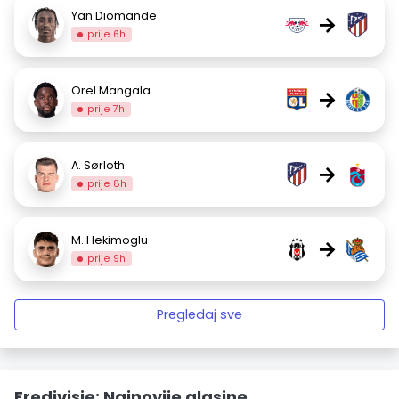
Yan Diomande
→
prije 6h
Orel Mangala
→
prije 7h
A. Sørloth
→
prije 8h
M. Hekimoglu
→
prije 9h
Pregledaj sve
Eredivisie: Najnovije glasine