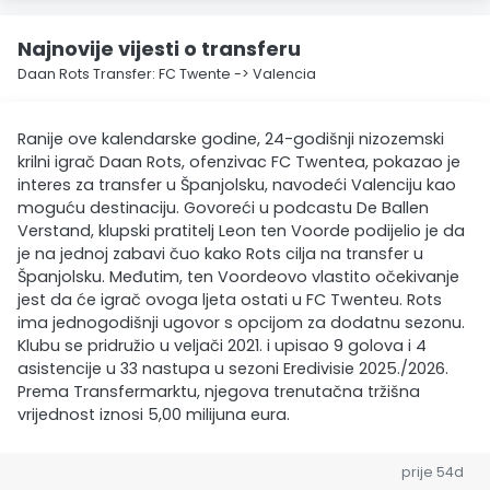
Najnovije vijesti o transferu
Daan Rots Transfer: FC Twente -> Valencia
Ranije ove kalendarske godine, 24-godišnji nizozemski
krilni igrač Daan Rots, ofenzivac FC Twentea, pokazao je
interes za transfer u Španjolsku, navodeći Valenciju kao
moguću destinaciju. Govoreći u podcastu De Ballen
Verstand, klupski pratitelj Leon ten Voorde podijelio je da
je na jednoj zabavi čuo kako Rots cilja na transfer u
Španjolsku. Međutim, ten Voordeovo vlastito očekivanje
jest da će igrač ovoga ljeta ostati u FC Twenteu. Rots
ima jednogodišnji ugovor s opcijom za dodatnu sezonu.
Klubu se pridružio u veljači 2021. i upisao 9 golova i 4
asistencije u 33 nastupa u sezoni Eredivisie 2025./2026.
Prema Transfermarktu, njegova trenutačna tržišna
vrijednost iznosi 5,00 milijuna eura.
prije 54d