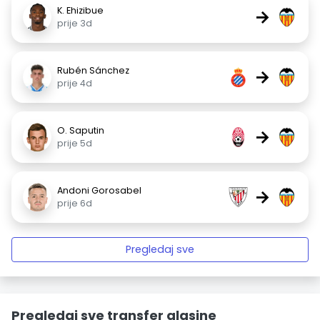
K. Ehizibue
→
prije 3d
Rubén Sánchez
→
prije 4d
O. Saputin
→
prije 5d
Andoni Gorosabel
→
prije 6d
Pregledaj sve
Pregledaj sve transfer glasine