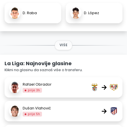
D. Raba
D. López
VIŠE
La Liga: Najnovije glasine
Klikni na glasinu da saznaš više o transferu.
Rafael Obrador
→
prije 3h
Dušan Vlahović
→
prije 5h