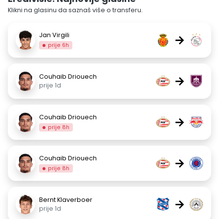
Klikni na glasinu da saznaš više o transferu.
Jan Virgili
→
prije 6h
Couhaib Driouech
→
prije 1d
Couhaib Driouech
→
prije 8h
Couhaib Driouech
→
prije 8h
Bernt Klaverboer
→
prije 1d