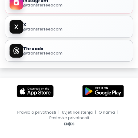
Instagram
@transferfeedcom
X
@transferfeedcom
Threads
@transferfeedcom
Pravila o privatnosti
|
Uvjeti korištenja
|
O nama
|
Postavke privatnosti
|
EN
ES