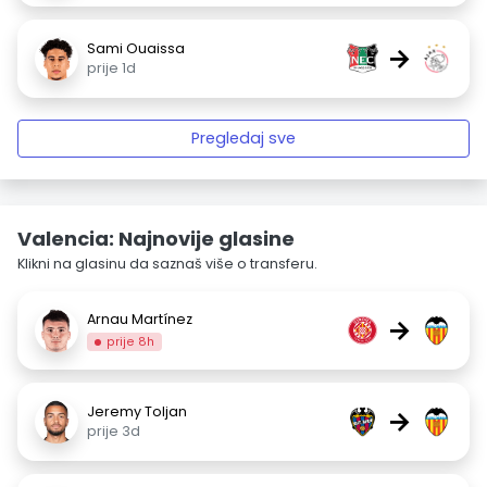
Sami Ouaissa
→
prije 1d
Pregledaj sve
Valencia: Najnovije glasine
Klikni na glasinu da saznaš više o transferu.
Arnau Martínez
→
prije 8h
Jeremy Toljan
→
prije 3d