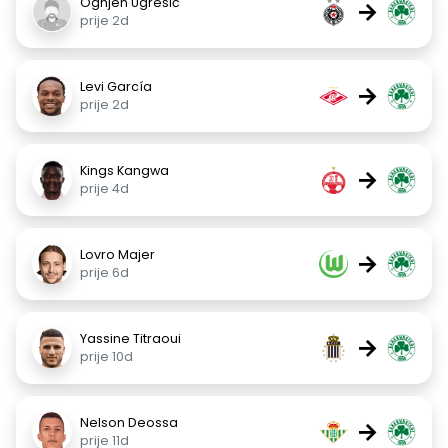
Ognjen Ugrešić
→
prije 2d
Levi García
→
prije 2d
Kings Kangwa
→
prije 4d
Lovro Majer
→
prije 6d
Yassine Titraoui
→
prije 10d
Nelson Deossa
→
prije 11d