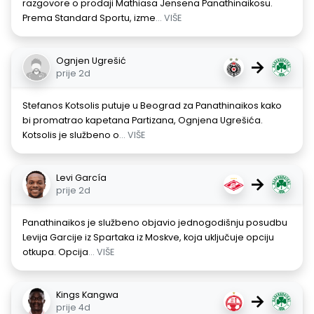
razgovore o prodaji Mathiasa Jensena Panathinaikosu.
Prema Standard Sportu, izme
... VIŠE
Ognjen Ugrešić
→
prije 2d
Stefanos Kotsolis putuje u Beograd za Panathinaikos kako
bi promatrao kapetana Partizana, Ognjena Ugrešića.
Kotsolis je službeno o
... VIŠE
Levi García
→
prije 2d
Panathinaikos je službeno objavio jednogodišnju posudbu
Levija Garcije iz Spartaka iz Moskve, koja uključuje opciju
otkupa. Opcija
... VIŠE
Kings Kangwa
→
prije 4d