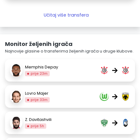
Učitaj više transfera
Monitor željenih igrača
Najnovije glasine o transferima željenih igrača u druge klubove.
Memphis Depay
→
prije 23m
Lovro Majer
→
prije 33m
Z. Davitashvili
→
prije 5h