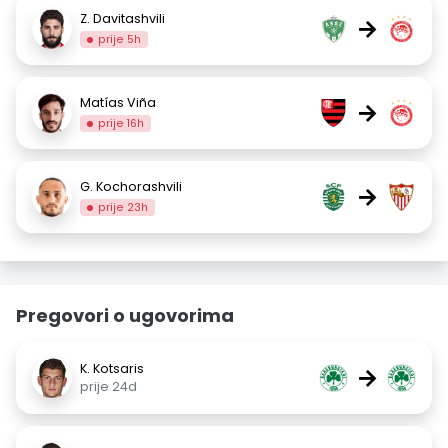
Z. Davitashvili
→
prije 5h
Matías Viña
→
prije 16h
G. Kochorashvili
→
prije 23h
Pregovori o ugovorima
K. Kotsaris
→
prije 24d