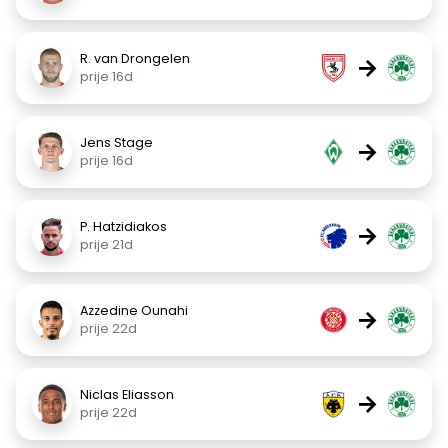
R. van Drongelen
→
prije 16d
Jens Stage
→
prije 16d
P. Hatzidiakos
→
prije 21d
Azzedine Ounahi
→
prije 22d
Niclas Eliasson
→
prije 22d