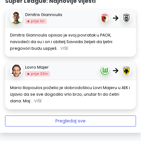
Super League: Najnovije vijesti
Dimitris Giannoulis
→
prije 1m
Dimitris Giannoulis opisao je svoj povratak u PAOK,
navodeći da su i on i obitelj Savvidis željeli da ljetni
pregovori budu uspješ
... VIŠE
Lovro Majer
→
prije 33m
Mario Iliopoulos poželio je dobrodošlicu Lovri Majeru u AEK i
izjavio da se sve dogodilo vrlo brzo, unutar tri do četiri
dana. Maj
... VIŠE
Pregledaj sve