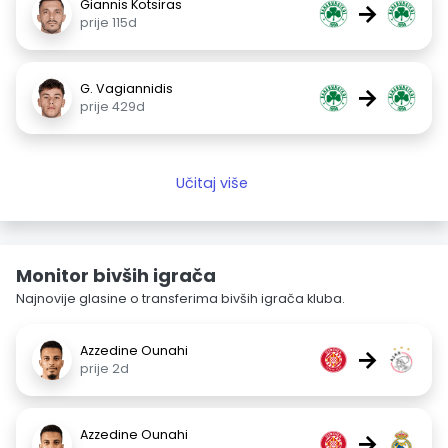
Giannis Kotsiras
→
prije 115d
G. Vagiannidis
→
prije 429d
Učitaj više
Monitor bivših igrača
Najnovije glasine o transferima bivših igrača kluba.
Azzedine Ounahi
→
prije 2d
Azzedine Ounahi
→