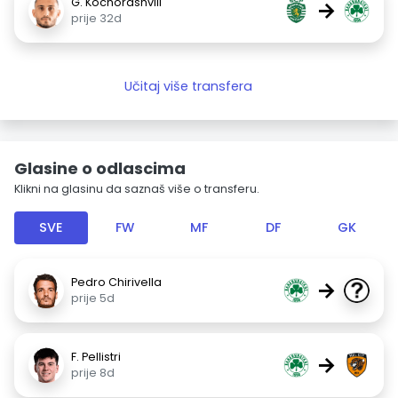
G. Kochorashvili
→
prije 32d
Učitaj više transfera
Glasine o odlascima
Klikni na glasinu da saznaš više o transferu.
SVE
FW
MF
DF
GK
Pedro Chirivella
→
prije 5d
F. Pellistri
→
prije 8d