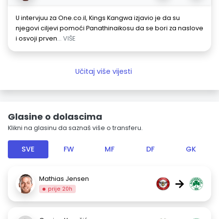
U intervjuu za One.co.il, Kings Kangwa izjavio je da su
njegovi ciljevi pomoći Panathinaikosu da se bori za naslove
i osvoji prven
... VIŠE
Učitaj više vijesti
Glasine o dolascima
Klikni na glasinu da saznaš više o transferu.
SVE
FW
MF
DF
GK
Mathias Jensen
→
prije 20h