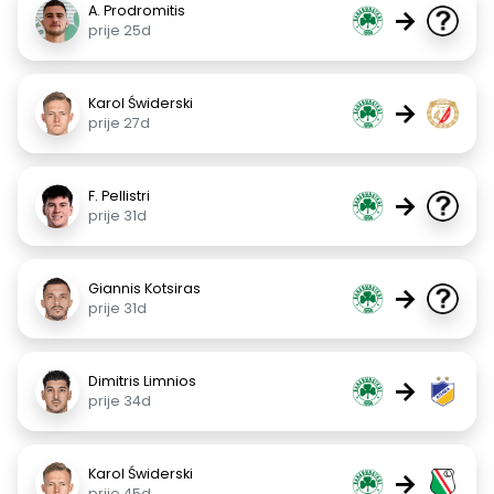
A. Prodromitis
→
prije 25d
Karol Świderski
→
prije 27d
F. Pellistri
→
prije 31d
Giannis Kotsiras
→
prije 31d
Dimitris Limnios
→
prije 34d
Karol Świderski
→
prije 45d