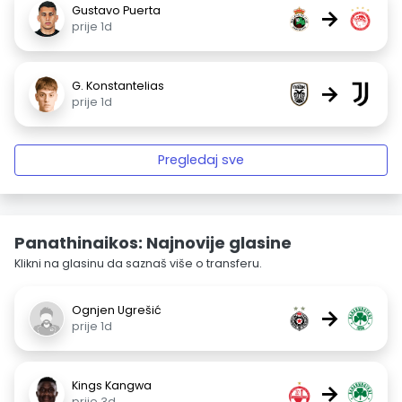
Gustavo Puerta
→
prije 1d
G. Konstantelias
→
prije 1d
Pregledaj sve
Panathinaikos: Najnovije glasine
Klikni na glasinu da saznaš više o transferu.
Ognjen Ugrešić
→
prije 1d
Kings Kangwa
→
prije 3d