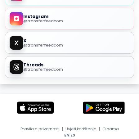
Instagram
@transferfeedcom
X
@transferfeedcom
Threads
@transferfeedcom
Pravila o privatnosti
|
Uvjeti korištenja
|
O nama
|
EN
ES