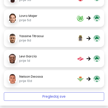
Lovro Majer
→
prije 5d
Yassine Titraoui
→
prije 9d
Levi García
→
prije 1d
Nelson Deossa
→
prije 10d
Pregledaj sve