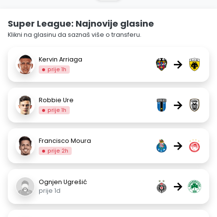
Super League: Najnovije glasine
Klikni na glasinu da saznaš više o transferu.
Kervin Arriaga
→
prije 1h
Robbie Ure
→
prije 1h
Francisco Moura
→
prije 2h
Ognjen Ugrešić
→
prije 1d