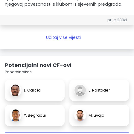
njegovoj povezanosti s klubom iz sjevernih predgrađa.
prije 289d
Učitaj više vijesti
Potencijalni novi CF-ovi
Panathinaikos
L. García
E. Rastoder
Y. Begraoui
M. Livaja