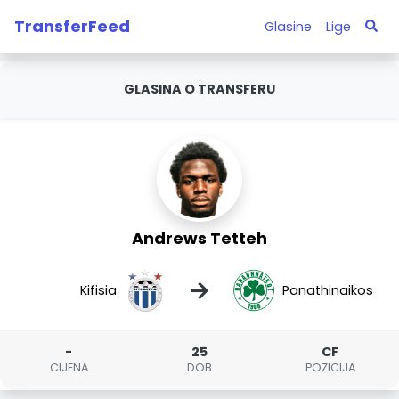
TransferFeed
Glasine
Lige
GLASINA O TRANSFERU
Andrews Tetteh
→
Kifisia
Panathinaikos
-
25
CF
CIJENA
DOB
POZICIJA