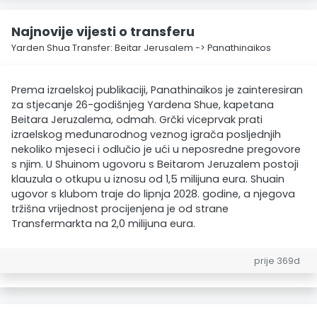
Najnovije vijesti o transferu
Yarden Shua Transfer: Beitar Jerusalem -> Panathinaikos
Prema izraelskoj publikaciji, Panathinaikos je zainteresiran
za stjecanje 26-godišnjeg Yardena Shue, kapetana
Beitara Jeruzalema, odmah. Grčki viceprvak prati
izraelskog međunarodnog veznog igrača posljednjih
nekoliko mjeseci i odlučio je ući u neposredne pregovore
s njim. U Shuinom ugovoru s Beitarom Jeruzalem postoji
klauzula o otkupu u iznosu od 1,5 milijuna eura. Shuain
ugovor s klubom traje do lipnja 2028. godine, a njegova
tržišna vrijednost procijenjena je od strane
Transfermarkta na 2,0 milijuna eura.
prije 369d