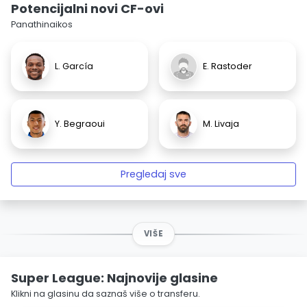
Potencijalni novi CF-ovi
Panathinaikos
L. García
E. Rastoder
Y. Begraoui
M. Livaja
Pregledaj sve
VIŠE
Super League: Najnovije glasine
Klikni na glasinu da saznaš više o transferu.