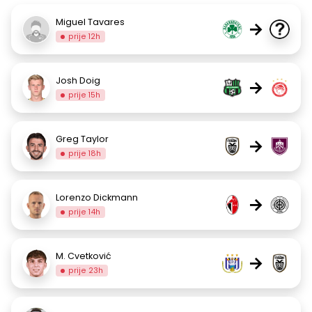
Miguel Tavares
→
prije 12h
Josh Doig
→
prije 15h
Greg Taylor
→
prije 18h
Lorenzo Dickmann
→
prije 14h
M. Cvetković
→
prije 23h