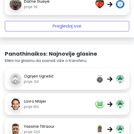
Dame Gueye
→
prije 1d
Pregledaj sve
Panathinaikos: Najnovije glasine
Klikni na glasinu da saznaš više o transferu.
Ognjen Ugrešić
→
prije 3d
Lovro Majer
→
prije 8d
Yassine Titraoui
→
prije 12d