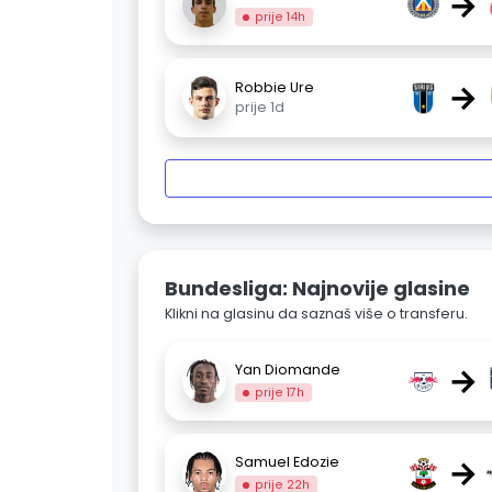
→
prije 14h
→
Robbie Ure
prije 1d
Bundesliga: Najnovije glasine
Klikni na glasinu da saznaš više o transferu.
→
Yan Diomande
prije 17h
→
Samuel Edozie
prije 22h