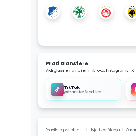
Prati transfere
Vidi glasine na našem TikToku, Instagramu i X-
TikTok
@transferfeed.live
Pravila o privatnosti
|
Uvjeti korištenja
|
O n