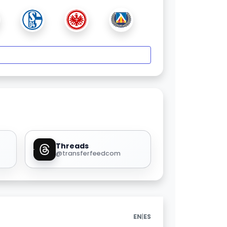
Threads
@transferfeedcom
|
EN
ES