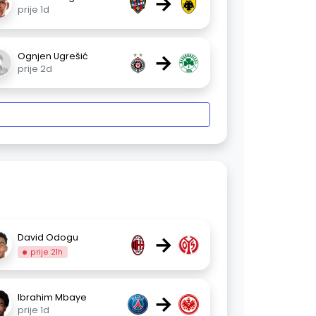
→
prije 1d
→
Ognjen Ugrešić
prije 2d
→
David Odogu
prije 21h
→
Ibrahim Mbaye
prije 1d