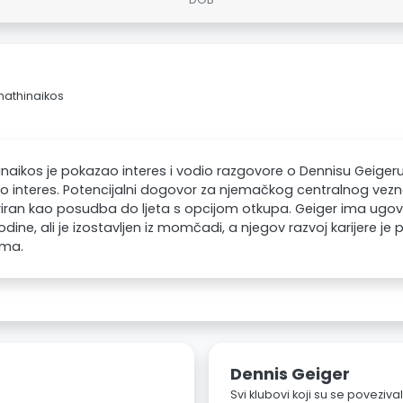
nathinaikos
naikos je pokazao interes i vodio razgovore o Dennisu Geigeru
 interes. Potencijalni dogovor za njemačkog centralnog vezn
riran kao posudba do ljeta s opcijom otkupa. Geiger ima ug
odine, ali je izostavljen iz momčadi, a njegov razvoj karijere j
ama.
Dennis Geiger
Svi klubovi koji su se poveziv