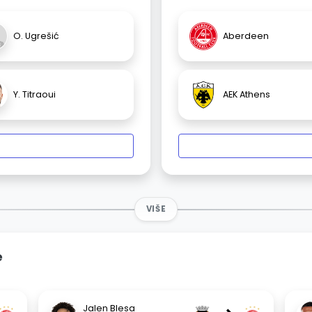
O. Ugrešić
Aberdeen
Y. Titraoui
AEK Athens
VIŠE
e
Jalen Blesa