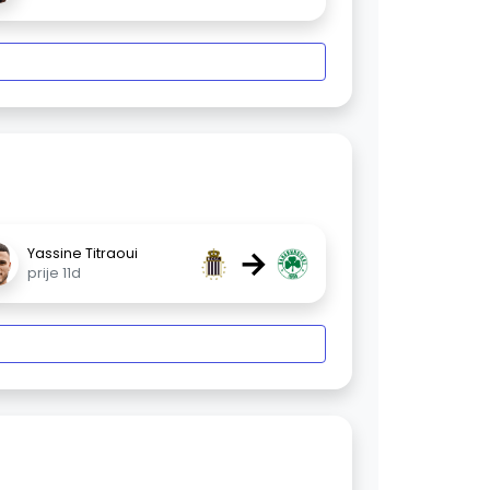
→
Yassine Titraoui
prije 11d