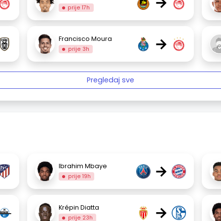
→
prije 17h
→
Francisco Moura
prije 3h
Pregledaj sve
→
Ibrahim Mbaye
prije 19h
→
Krépin Diatta
prije 23h