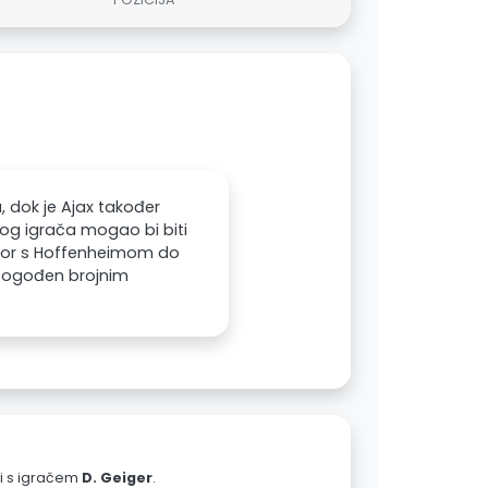
, dok je Ajax također
og igrača mogao bi biti
ovor s Hoffenheimom do
e pogođen brojnim
ali s igračem
D. Geiger
.