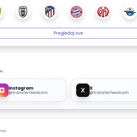
Pregledaj sve
u.
Instagram
X
@transferfeedcom
@transferfeedcom
ama