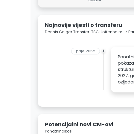
Najnovije vijesti o transferu
Dennis Geiger Transfer: TSG Hoffenheim -> Pa
prije 205d
Panathi
pokazao
struktu
2027. g
ozljed
Potencijalni novi CM-ovi
Panathinaikos