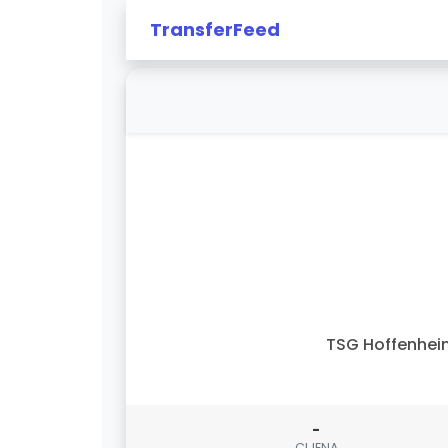
TransferFeed
TSG Hoffenhe
-
CIJENA