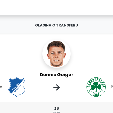
GLASINA O TRANSFERU
Dennis Geiger
→
im
P
28
DOB