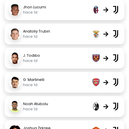
Jhon Lucumi
→
hace 1d
Anatoliy Trubin
→
hace 1d
J. Todibo
→
hace 1d
G. Martinelli
→
hace 1d
Noah Atubolu
→
hace 1d
Joshua Zirkzee