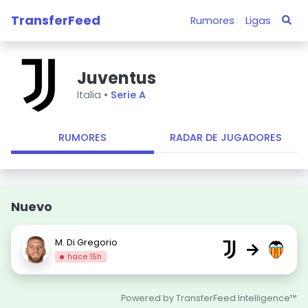
TransferFeed
Rumores
Ligas
Juventus
Italia •
Serie A
RUMORES
RADAR DE JUGADORES
Nuevo
M. Di Gregorio
→
hace 15h
Powered by TransferFeed Intelligence™