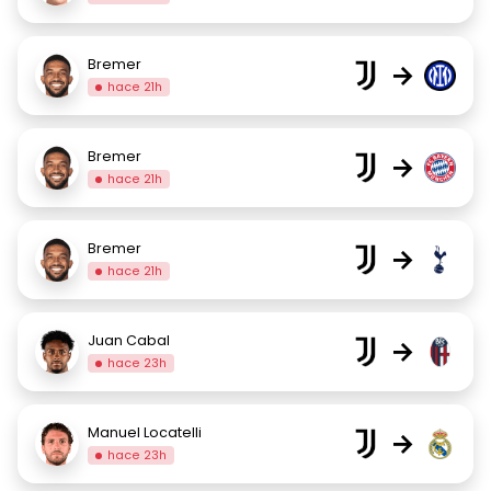
Bremer
→
hace 21h
Bremer
→
hace 21h
Bremer
→
hace 21h
Juan Cabal
→
hace 23h
Manuel Locatelli
→
hace 23h