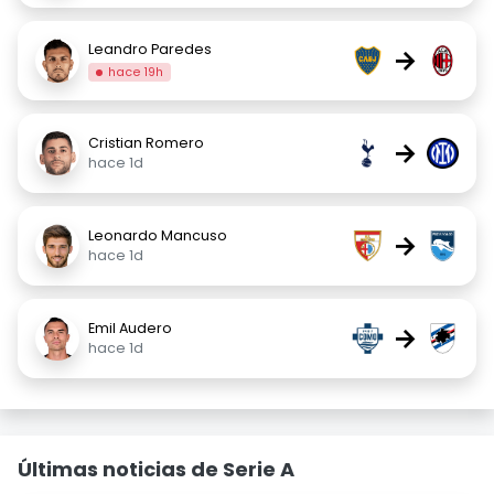
Leandro Paredes
→
hace 19h
Cristian Romero
→
hace 1d
Leonardo Mancuso
→
hace 1d
Emil Audero
→
hace 1d
Últimas noticias de Serie A