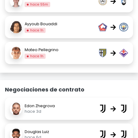
→
hace 55m
Ayyoub Bouaddi
→
hace 1h
Mateo Pellegrino
→
hace 1h
Negociaciones de contrato
Edon Zhegrova
→
hace 3d
Douglas Luiz
→
hace 6d