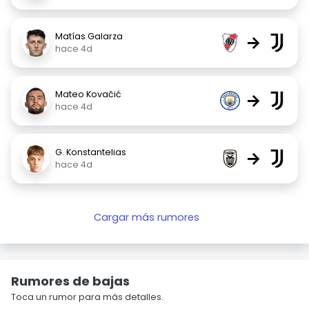
Matías Galarza
→
hace 4d
Mateo Kovačić
→
hace 4d
G. Konstantelias
→
hace 4d
Cargar más rumores
Rumores de bajas
Toca un rumor para más detalles.