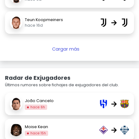
Teun Koopmeiners
→
hace 16d
Cargar más
Radar de Exjugadores
Últimos rumores sobre fichajes de exjugadores del club.
João Cancelo
→
hace 6h
Moise Kean
→
hace 15h