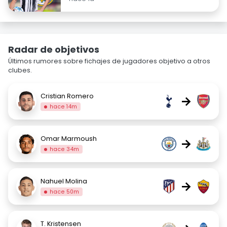
Radar de objetivos
Últimos rumores sobre fichajes de jugadores objetivo a otros
clubes.
Cristian Romero
→
hace 14m
Omar Marmoush
→
hace 34m
Nahuel Molina
→
hace 50m
T. Kristensen