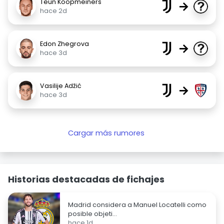
Teun Koopmeiners
→
hace 2d
Edon Zhegrova
→
hace 3d
Vasilije Adžić
→
hace 3d
Cargar más rumores
Historias destacadas de fichajes
Madrid considera a Manuel Locatelli como
posible objeti...
hace 1d