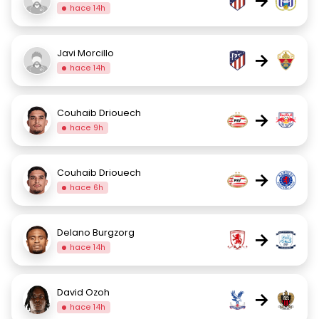
→
hace 14h
Javi Morcillo
→
hace 14h
Couhaib Driouech
→
hace 9h
Couhaib Driouech
→
hace 6h
Delano Burgzorg
→
hace 14h
David Ozoh
→
hace 14h