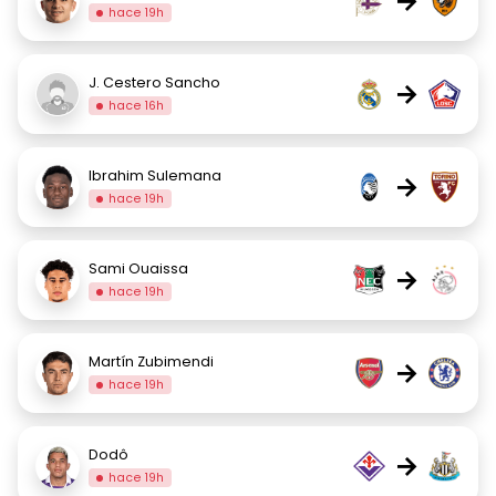
→
hace 19h
J. Cestero Sancho
→
hace 16h
Ibrahim Sulemana
→
hace 19h
Sami Ouaissa
→
hace 19h
Martín Zubimendi
→
hace 19h
Dodô
→
hace 19h