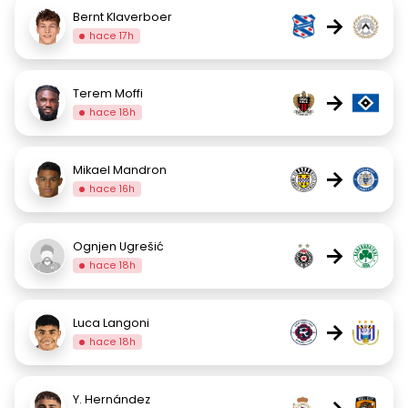
Bernt Klaverboer
→
hace 17h
Terem Moffi
→
hace 18h
Mikael Mandron
→
hace 16h
Ognjen Ugrešić
→
hace 18h
Luca Langoni
→
hace 18h
Y. Hernández