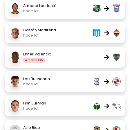
Armand Laurienté
→
hace 1d
Gastón Martirena
→
hace 1d
Enner Valencia
→
hace 13h
Lee Buchanan
→
hace 1d
Finn Surman
→
hace 1d
Alfie Rice