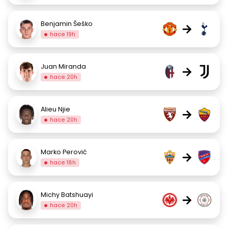
Benjamin Šeško
→
hace 19h
Juan Miranda
→
hace 20h
Alieu Njie
→
hace 20h
Marko Perović
→
hace 18h
Michy Batshuayi
→
hace 20h