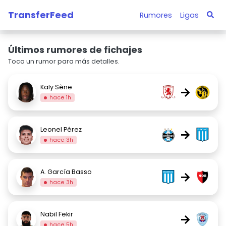
TransferFeed
Rumores
Ligas
Últimos rumores de fichajes
Toca un rumor para más detalles.
Kaly Sène
→
hace 1h
Leonel Pérez
→
hace 3h
A. García Basso
→
hace 3h
Nabil Fekir
→
hace 5h