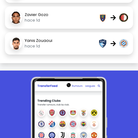
Zavier Gozo
→
hace 1d
Yanis Zouaoui
→
hace 1d