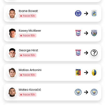
Ibane Bowat
→
hace 15h
Kasey McAteer
→
hace 15h
George Hirst
→
hace 15h
Matias Antonini
→
hace 15h
Mateo Kovačić
→
hace 15h