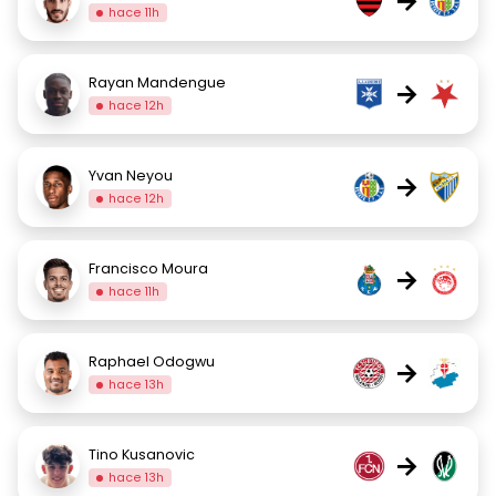
→
hace 11h
Rayan Mandengue
→
hace 12h
Yvan Neyou
→
hace 12h
Francisco Moura
→
hace 11h
Raphael Odogwu
→
hace 13h
Tino Kusanovic
→
hace 13h