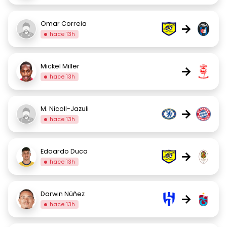
Omar Correia
→
hace 13h
Mickel Miller
→
hace 13h
M. Nicoll-Jazuli
→
hace 13h
Edoardo Duca
→
hace 13h
Darwin Núñez
→
hace 13h