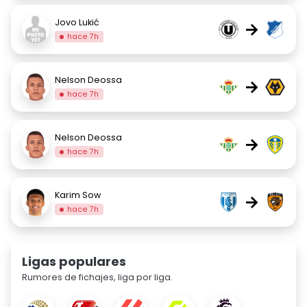
Jovo Lukić
→
hace 7h
Nelson Deossa
→
hace 7h
Nelson Deossa
→
hace 7h
Karim Sow
→
hace 7h
Ligas populares
Rumores de fichajes, liga por liga.