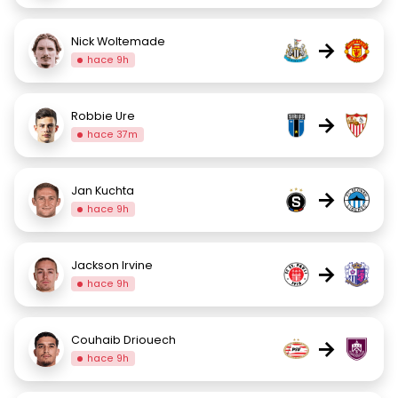
Nick Woltemade
→
hace 9h
Robbie Ure
→
hace 37m
Jan Kuchta
→
hace 9h
Jackson Irvine
→
hace 9h
Couhaib Driouech
→
hace 9h