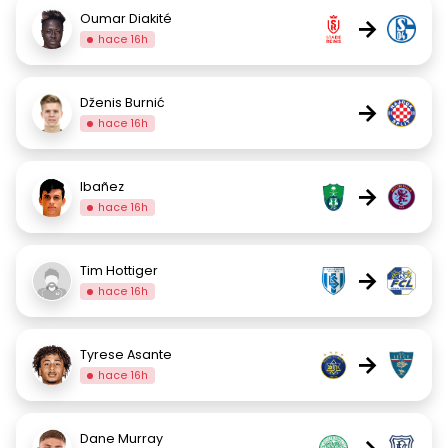
Oumar Diakité
→
hace 16h
Dženis Burnić
→
hace 16h
Ibañez
→
hace 16h
Tim Hottiger
→
hace 16h
Tyrese Asante
→
hace 16h
Dane Murray