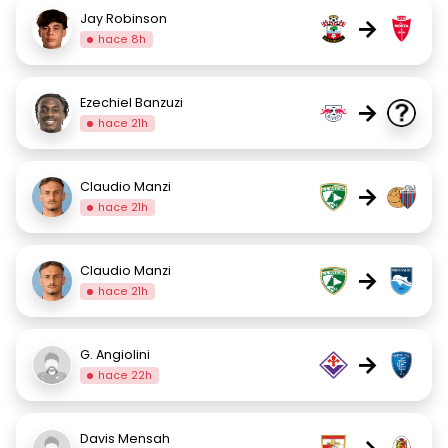
Jay Robinson
→
hace 8h
Ezechiel Banzuzi
→
hace 21h
Claudio Manzi
→
hace 21h
Claudio Manzi
→
hace 21h
G. Angiolini
→
hace 22h
Davis Mensah