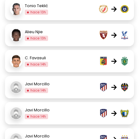
Tonio Teklić
→
hace 13h
Alieu Njie
→
hace 13h
C. Favasuli
→
hace 14h
Javi Morcillo
→
hace 14h
Javi Morcillo
→
hace 14h
Javi Morcillo