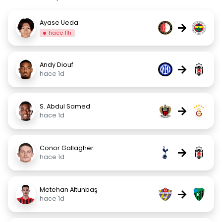
Ayase Ueda
→
hace 11h
Andy Diouf
→
hace 1d
S. Abdul Samed
→
hace 1d
Conor Gallagher
→
hace 1d
Metehan Altunbaş
→
hace 1d