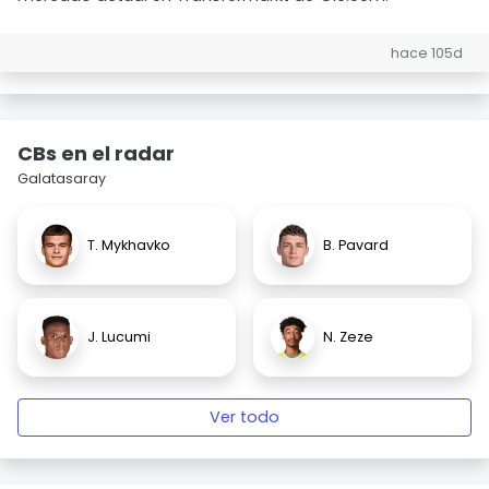
hace 105d
CBs en el radar
Galatasaray
T. Mykhavko
B. Pavard
J. Lucumi
N. Zeze
Ver todo