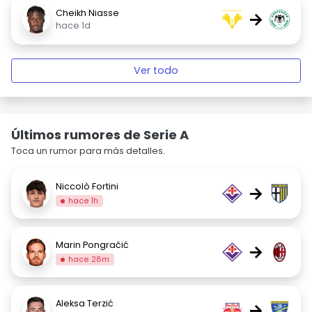
Cheikh Niasse
→
hace 1d
Ver todo
Últimos rumores de Serie A
Toca un rumor para más detalles.
Niccolò Fortini
→
hace 1h
Marin Pongračić
→
hace 28m
Aleksa Terzić
→