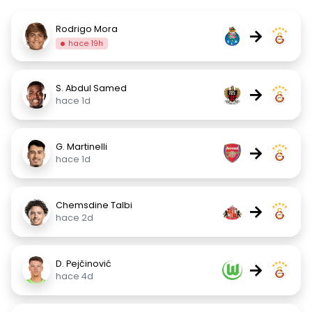
Rodrigo Mora
→
hace 19h
S. Abdul Samed
→
hace 1d
G. Martinelli
→
hace 1d
Chemsdine Talbi
→
hace 2d
D. Pejčinović
→
hace 4d