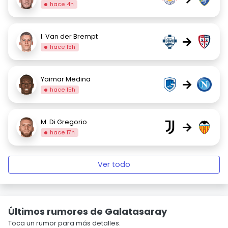
hace 4h
I. Van der Brempt
→
hace 15h
Yaimar Medina
→
hace 15h
M. Di Gregorio
→
hace 17h
Ver todo
Últimos rumores de Galatasaray
Toca un rumor para más detalles.