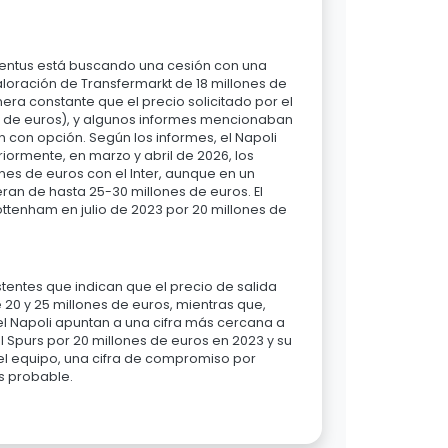
ventus está buscando una cesión con una
aloración de Transfermarkt de 18 millones de
anera constante que el precio solicitado por el
es de euros), y algunos informes mencionaban
n con opción. Según los informes, el Napoli
iormente, en marzo y abril de 2026, los
es de euros con el Inter, aunque en un
an de hasta 25-30 millones de euros. El
ottenham en julio de 2023 por 20 millones de
entes que indican que el precio de salida
 20 y 25 millones de euros, mientras que,
el Napoli apuntan a una cifra más cercana a
l Spurs por 20 millones de euros en 2023 y su
l equipo, una cifra de compromiso por
s probable.