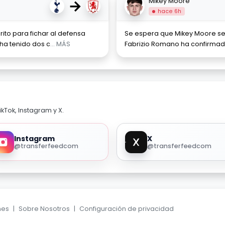
→
Mikey Moore
hace 6h
ito para fichar al defensa
Se espera que Mikey Moore se 
 ha tenido dos c
... MÁS
Fabrizio Romano ha confirmad
kTok, Instagram y X.
Instagram
X
@transferfeedcom
@transferfeedcom
nes
|
Sobre Nosotros
|
Configuración de privacidad