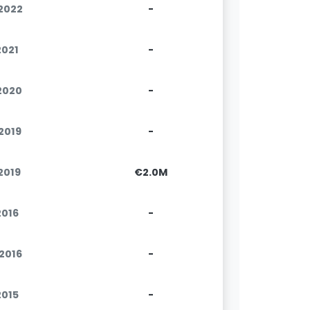
.2022
-
2021
-
.2020
-
.2019
-
.2019
€2.0M
2016
-
.2016
-
2015
-