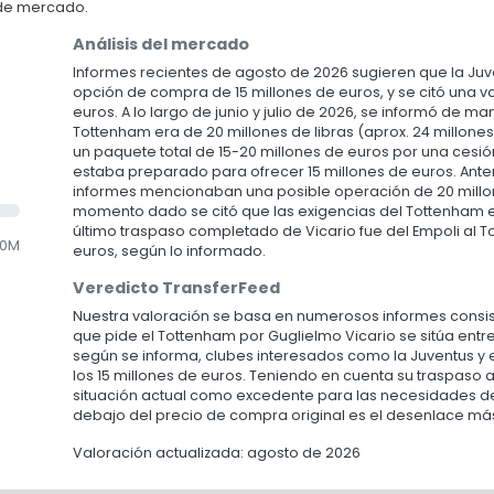
 de mercado.
Análisis del mercado
Informes recientes de agosto de 2026 sugieren que la Ju
opción de compra de 15 millones de euros, y se citó una v
euros. A lo largo de junio y julio de 2026, se informó de m
Tottenham era de 20 millones de libras (aprox. 24 millon
un paquete total de 15-20 millones de euros por una cesió
estaba preparado para ofrecer 15 millones de euros. Anter
informes mencionaban una posible operación de 20 millon
momento dado se citó que las exigencias del Tottenham er
último traspaso completado de Vicario fue del Empoli al T
.0M
euros, según lo informado.
Veredicto TransferFeed
Nuestra valoración se basa en numerosos informes consist
que pide el Tottenham por Guglielmo Vicario se sitúa entre
según se informa, clubes interesados como la Juventus y 
los 15 millones de euros. Teniendo en cuenta su traspaso a
situación actual como excedente para las necesidades de
debajo del precio de compra original es el desenlace má
Valoración actualizada: agosto de 2026