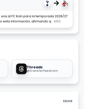
→
una al FC Koln para la temporada 2026/27.
o esta información, afirmando q
... MÁS
Threads
@transferfeedcom
|
EN
HR