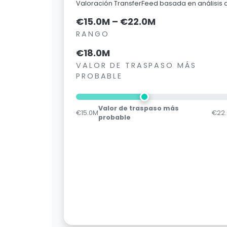
Valoración TransferFeed basada en análisis
€15.0M – €22.0M
RANGO
€18.0M
VALOR DE TRASPASO MÁS
PROBABLE
Valor de traspaso más
€15.0M
€22
probable