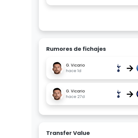
Rumores de fichajes
→
G. Vicario
hace 1d
→
G. Vicario
hace 27d
Transfer Value