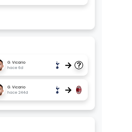
→
G. Vicario
hace 6d
→
G. Vicario
hace 244d