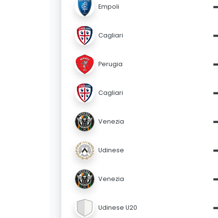
Empoli
Cagliari
Perugia
Cagliari
Venezia
Udinese
Venezia
Udinese U20