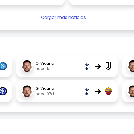
Cargar más noticias
→
G. Vicario
hace 1d
→
G. Vicario
hace 97d