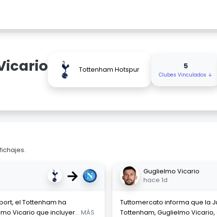
Vicario
5
Tottenham Hotspur
Clubes Vinculados ↓
fichajes.
→
Guglielmo Vicario
hace 1d
Sport, el Tottenham ha
Tuttomercato informa que la J
mo Vicario que incluyer
... MÁS
Tottenham, Guglielmo Vicario