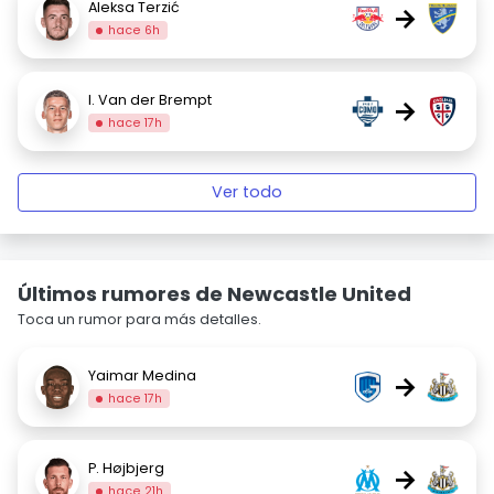
Aleksa Terzić
→
hace 6h
I. Van der Brempt
→
hace 17h
Ver todo
Últimos rumores de Newcastle United
Toca un rumor para más detalles.
Yaimar Medina
→
hace 17h
P. Højbjerg
→
hace 21h