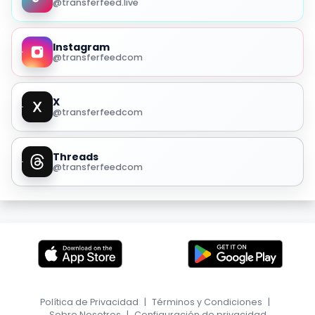
@transferfeed.live
Instagram
@transferfeedcom
X
@transferfeedcom
Threads
@transferfeedcom
Política de Privacidad
|
Términos y Condiciones
|
Sobre Nosotros
|
Configuración de privacidad