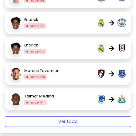
hace 5h
Endrick
→
hace 11h
Endrick
→
hace 11h
Marcus Tavernier
→
hace 13h
Yaimar Medina
→
hace 17h
Ver todo