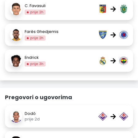
C. Favasuli
→
prije 2h
Farès Ghedjemis
→
prije 2h
Endrick
→
prije 3h
Pregovori o ugovorima
Dodô
→
prije 2d