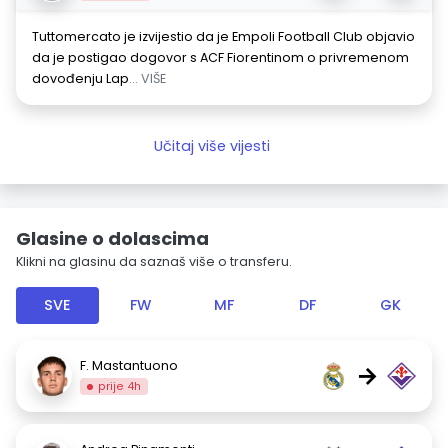
Tuttomercato je izvijestio da je Empoli Football Club objavio
da je postigao dogovor s ACF Fiorentinom o privremenom
dovođenju Lap
... VIŠE
Učitaj više vijesti
Glasine o dolascima
Klikni na glasinu da saznaš više o transferu.
SVE
FW
MF
DF
GK
F. Mastantuono
→
prije 4h