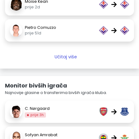
Moise Kean
→
prije 2d
Pietro Comuzzo
→
prije 51d
Učitaj više
Monitor bivših igrača
Najnovije glasine o transferima bivših igrača kluba.
C. Nørgaard
→
prije 3h
Sofyan Amrabat
→