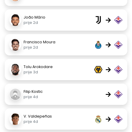
João Mário
→
prije 2d
Francisco Moura
→
prije 2d
Tolu Arokodare
→
prije 3d
Filip Kostic
→
prije 4d
V. Valdepeñas
→
prije 4d