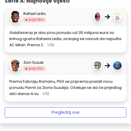
Serie A: Najnovije vijesti
Rafael Leão
→
prije 18m
Galatasaray je dao prvu ponudu od 35 milijuna eura za
krilnog igrača Rafaela Leãa, za kojeg se navodi da napušta
AC Milan. Prema C
... VIŠE
Zion Suzuki
→
prije 51m
Prema Fabriziju Romanu, PSG se priprema poslati novu
ponudu Parmi za Ziona Suzukija. Očekuje se da će prijedlog
stići danas ili su
... VIŠE
Pregledaj sve