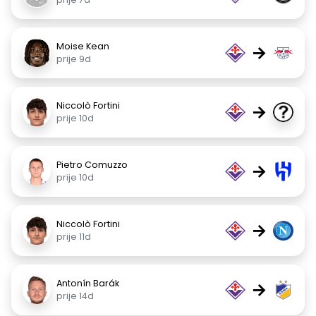
Moise Kean
→
prije 9d
Niccolò Fortini
→
prije 10d
Pietro Comuzzo
→
prije 10d
Niccolò Fortini
→
prije 11d
Antonín Barák
→
prije 14d