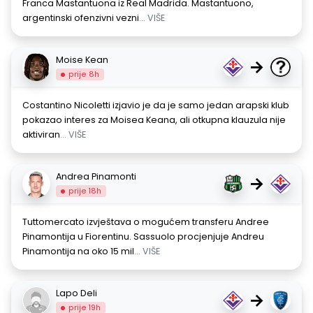
Franca Mastantuona iz Real Madrida. Mastantuono,
argentinski ofenzivni vezni
... VIŠE
Moise Kean
→
prije 8h
Costantino Nicoletti izjavio je da je samo jedan arapski klub
pokazao interes za Moisea Keana, ali otkupna klauzula nije
aktiviran
... VIŠE
Andrea Pinamonti
→
prije 18h
Tuttomercato izvještava o mogućem transferu Andree
Pinamontija u Fiorentinu. Sassuolo procjenjuje Andreu
Pinamontija na oko 15 mil
... VIŠE
Lapo Deli
→
prije 19h