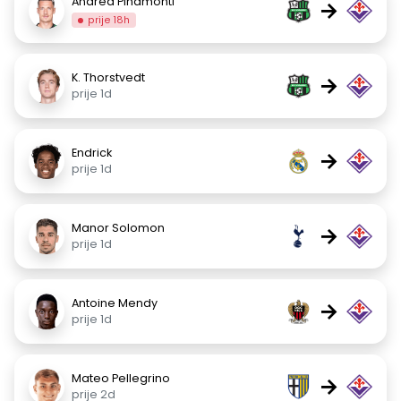
Andrea Pinamonti
→
prije 18h
K. Thorstvedt
→
prije 1d
Endrick
→
prije 1d
Manor Solomon
→
prije 1d
Antoine Mendy
→
prije 1d
Mateo Pellegrino
→
prije 2d