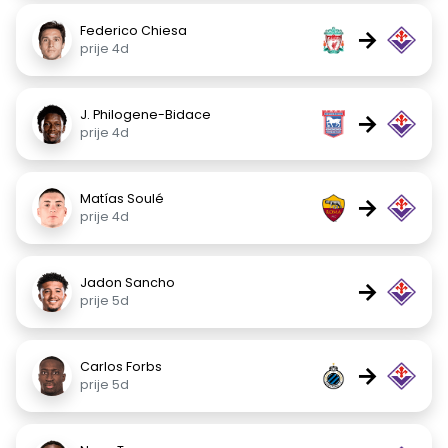
Federico Chiesa
→
prije 4d
J. Philogene-Bidace
→
prije 4d
Matías Soulé
→
prije 4d
Jadon Sancho
→
prije 5d
Carlos Forbs
→
prije 5d