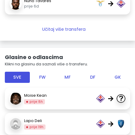
Nuno Tavares
→
prije 6d
Učitaj više transfera
Glasine o odlascima
Klikni na glasinu da saznaš više o transferu.
SVE
FW
MF
DF
GK
Moise Kean
→
prije 8h
Lapo Deli
→
prije 19h