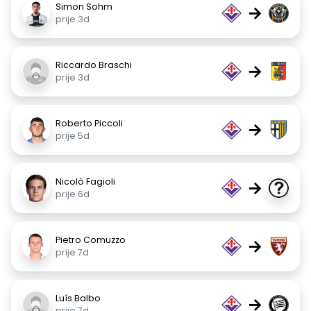
Simon Sohm
→
prije 3d
Riccardo Braschi
→
prije 3d
Roberto Piccoli
→
prije 5d
Nicolò Fagioli
→
prije 6d
Pietro Comuzzo
→
prije 7d
Luís Balbo
→
prije 7d