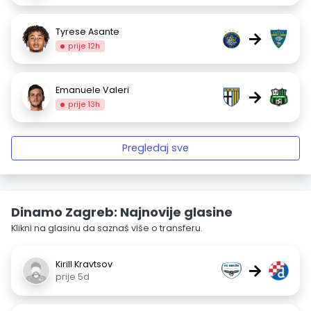
Tyrese Asante
→
prije 12h
Emanuele Valeri
→
prije 13h
Pregledaj sve
Dinamo Zagreb: Najnovije glasine
Klikni na glasinu da saznaš više o transferu.
Kirill Kravtsov
→
prije 5d