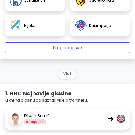
Schalke 04
Jagiellonia B.
Rijeka
Kasımpaşa
Pregledaj sve
VIŠE
1. HNL: Najnovije glasine
Klikni na glasinu da saznaš više o transferu.
Dženis Burnić
→
prije 12h