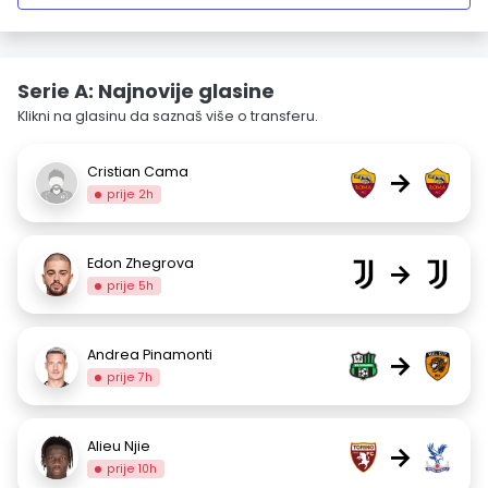
Serie A: Najnovije glasine
Klikni na glasinu da saznaš više o transferu.
Cristian Cama
→
prije 2h
Edon Zhegrova
→
prije 5h
Andrea Pinamonti
→
prije 7h
Alieu Njie
→
prije 10h