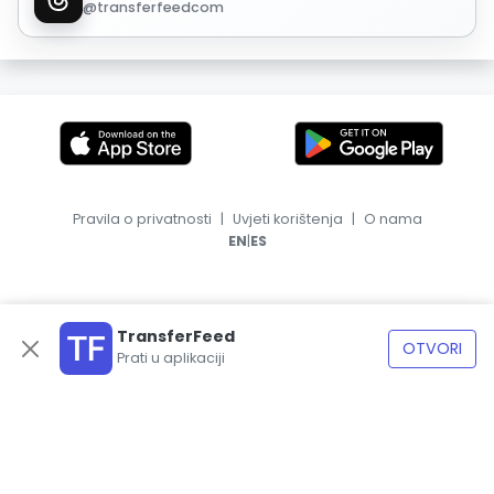
@transferfeedcom
Pravila o privatnosti
|
Uvjeti korištenja
|
O nama
|
EN
ES
TransferFeed
OTVORI
Prati u aplikaciji