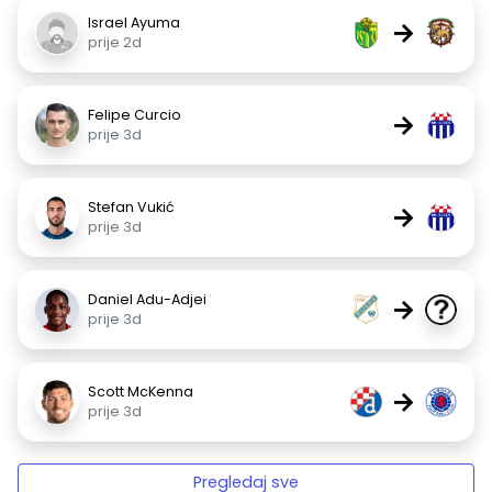
Israel Ayuma
→
prije 2d
Felipe Curcio
→
prije 3d
Stefan Vukić
→
prije 3d
Daniel Adu-Adjei
→
prije 3d
Scott McKenna
→
prije 3d
Pregledaj sve