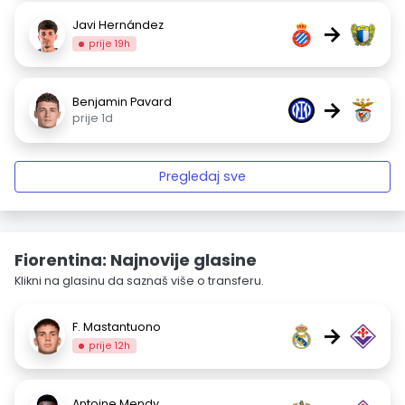
Javi Hernández
→
prije 19h
Benjamin Pavard
→
prije 1d
Pregledaj sve
Fiorentina: Najnovije glasine
Klikni na glasinu da saznaš više o transferu.
F. Mastantuono
→
prije 12h
Antoine Mendy