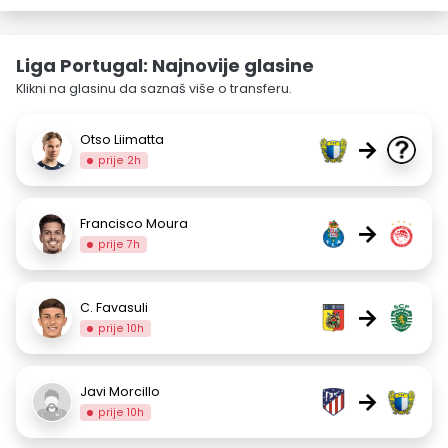
Liga Portugal: Najnovije glasine
Klikni na glasinu da saznaš više o transferu.
Otso Liimatta
→
prije 2h
Francisco Moura
→
prije 7h
C. Favasuli
→
prije 10h
Javi Morcillo
→
prije 10h