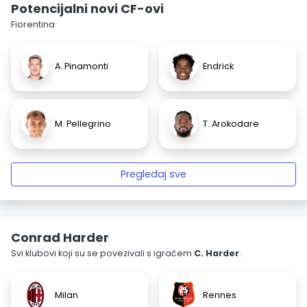
Potencijalni novi CF-ovi
Fiorentina
A. Pinamonti
Endrick
M. Pellegrino
T. Arokodare
Pregledaj sve
Conrad Harder
Svi klubovi koji su se povezivali s igračem
C. Harder
.
Milan
Rennes