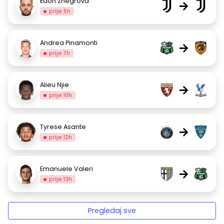
Edon Zhegrova
→
prije 5h
Andrea Pinamonti
→
prije 7h
Alieu Njie
→
prije 10h
Tyrese Asante
→
prije 12h
Emanuele Valeri
→
prije 13h
Pregledaj sve