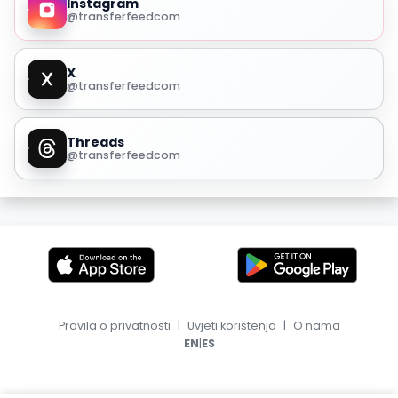
Instagram
@transferfeedcom
X
@transferfeedcom
Threads
@transferfeedcom
Pravila o privatnosti
|
Uvjeti korištenja
|
O nama
|
EN
ES