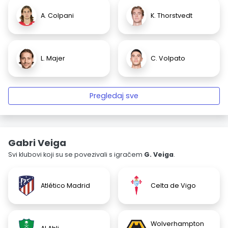
A. Colpani
K. Thorstvedt
L. Majer
C. Volpato
Pregledaj sve
Gabri Veiga
Svi klubovi koji su se povezivali s igračem
G. Veiga
.
Atlético Madrid
Celta de Vigo
Wolverhampton