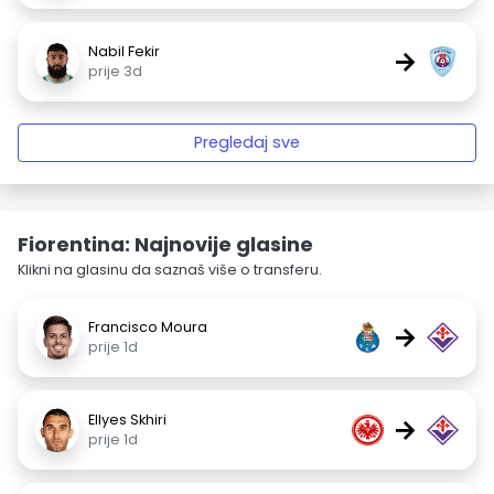
Nabil Fekir
→
prije 3d
Pregledaj sve
Fiorentina: Najnovije glasine
Klikni na glasinu da saznaš više o transferu.
Francisco Moura
→
prije 1d
Ellyes Skhiri
→
prije 1d