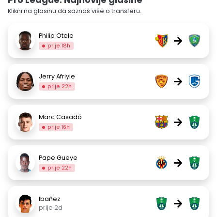
Klikni na glasinu da saznaš više o transferu.
Philip Otele
→
prije 18h
Jerry Afriyie
→
prije 22h
Marc Casadó
→
prije 16h
Pape Gueye
→
prije 22h
Ibañez
→
prije 2d