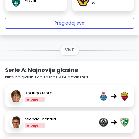
Al Ahli
W.
Pregledaj sve
VIŠE
Serie A: Najnovije glasine
Klikni na glasinu da saznaš više o transferu.
Rodrigo Mora
→
prije 1h
Michael Venturi
→
prije 1h