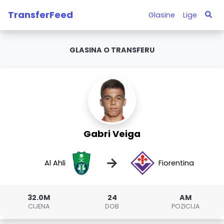
TransferFeed
Glasine
Lige
GLASINA O TRANSFERU
Gabri Veiga
→
Al Ahli
Fiorentina
32.0M
24
AM
CIJENA
DOB
POZICIJA