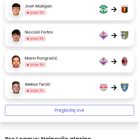
Josh Mulligan
→
prije 2h
Niccolò Fortini
→
prije 5h
Marin Pongračić
→
prije 3h
Aleksa Terzić
→
prije 7h
Pregledaj sve
Pro League: Najnovije glasine