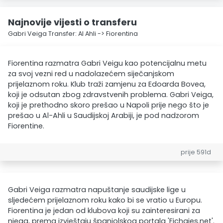
Najnovije vijesti o transferu
Gabri Veiga Transfer: Al Ahli -> Fiorentina
Fiorentina razmatra Gabri Veigu kao potencijalnu metu
za svoj vezni red u nadolazećem siječanjskom
prijelaznom roku. Klub traži zamjenu za Edoarda Bovea,
koji je odsutan zbog zdravstvenih problema. Gabri Veiga,
koji je prethodno skoro prešao u Napoli prije nego što je
prešao u Al-Ahli u Saudijskoj Arabiji, je pod nadzorom
Fiorentine.
prije 591d
Gabri Veiga razmatra napuštanje saudijske lige u
sljedećem prijelaznom roku kako bi se vratio u Europu.
Fiorentina je jedan od klubova koji su zainteresirani za
njega, prema izvještaju španjolskog portala 'Fichajes.net'.