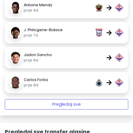
Antoine Mendy
→
prije 4d
J. Philogene-Bidace
→
prije 7d
Jadon Sancho
→
prije 8d
Carlos Forbs
→
prije 8d
Pregledaj sve
Pregledaj sve transfer glasine