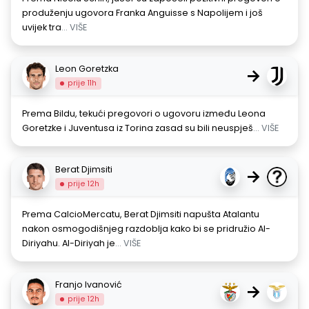
produženju ugovora Franka Anguisse s Napolijem i još
uvijek tra
... VIŠE
Leon Goretzka
→
prije 11h
Prema Bildu, tekući pregovori o ugovoru između Leona
Goretzke i Juventusa iz Torina zasad su bili neuspješ
... VIŠE
Berat Djimsiti
→
prije 12h
Prema CalcioMercatu, Berat Djimsiti napušta Atalantu
nakon osmogodišnjeg razdoblja kako bi se pridružio Al-
Diriyahu. Al-Diriyah je
... VIŠE
Franjo Ivanović
→
prije 12h