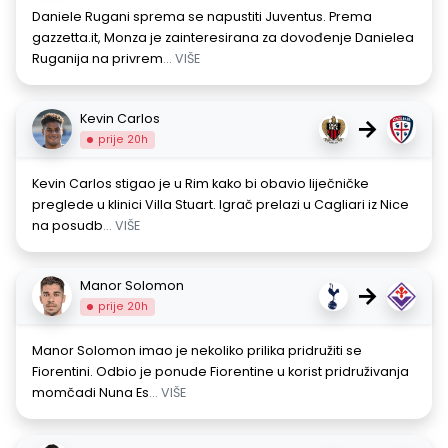
Daniele Rugani sprema se napustiti Juventus. Prema
gazzetta.it, Monza je zainteresirana za dovođenje Danielea
Ruga­nija na privrem
... VIŠE
Kevin Carlos
→
prije 20h
Kevin Carlos stigao je u Rim kako bi obavio liječničke
preglede u klinici Villa Stuart. Igrač prelazi u Cagliari iz Nice
na posudb
... VIŠE
Manor Solomon
→
prije 20h
Manor Solomon imao je nekoliko prilika pridružiti se
Fiorentini. Odbio je ponude Fiorentine u korist pridruživanja
momčadi Nuna Es
... VIŠE