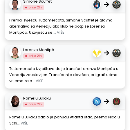
Simone Scuffet
→
prije 21h
Prema izvješću Tuttomercata, Simone Scuffet je glavna
alternativa za Veneziju ako klub ne potpiše Lorenza
Montipòa. U izvješću se
... VIŠE
Lorenzo Montipò
→
prije 21h
Tuttomercato izvještava da je transfer Lorenza Montipòa u
Veneziju zaustavljen. Transfer nije dovršen jer igrač uzima
vrijeme za o
... VIŠE
Romelu Lukaku
→
prije 21h
Romelu Lukaku odbio je ponudu Atlanta Utda, prema Nicolu
Schi
... VIŠE