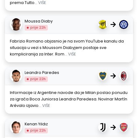
prema Tutto
... VIŠE
Moussa Diaby
→
prije 22h
Fabrizio Romano objasnio je na svom YouTube kanalu da
situacija u vezi s Moussom Diabyjem postaje sve
kompliciranija za Inter. Rom
... VIŠE
Leandro Paredes
→
prije 22h
Informacije iz Argentine navode da je Milan poslao ponudu
za igrača Boca Juniorsa Leandra Paredesa. Novinar Martín
Arévalo izjavio
... VIŠE
Kenan Yıldız
→
prije 22h