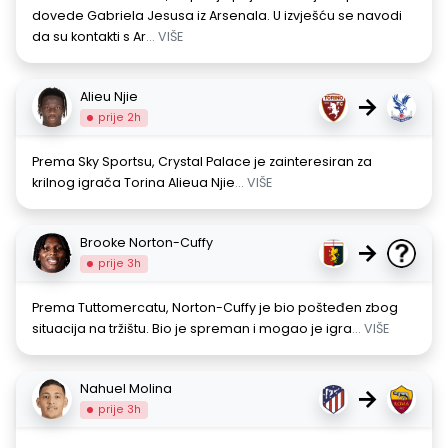
dovede Gabriela Jesusa iz Arsenala. U izvješću se navodi
da su kontakti s Ar
... VIŠE
Alieu Njie
→
prije 2h
Prema Sky Sportsu, Crystal Palace je zainteresiran za
krilnog igrača Torina Alieua Njie
... VIŠE
Brooke Norton-Cuffy
→
prije 3h
Prema Tuttomercatu, Norton-Cuffy je bio pošteđen zbog
situacija na tržištu. Bio je spreman i mogao je igra
... VIŠE
Nahuel Molina
→
prije 3h