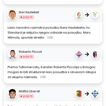
Ibe Hautekiet
→
prije 1h
Lazio navodno razmatra posudbu Ibea Hautekieta, no
Standard je isključio njegov odlazak na posudbu. Marc
Wilmots, sportski direkto
... VIŠE
Roberto Piccoli
→
prije 1h
Prema Tuttomercatu, transfer Roberta Piccolija u Bolognu
mogao bi biti strukturiran kao posudba s obvezom otkupa
za ukupnu naknadu
... VIŠE
Mattia Liberali
→
prije 1h