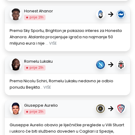
Honest Ahanor
→
prije 21h
Prema Sky Sportu, Brighton je pokazao interes za Honesta
Ahanora. Atalanta procjenjuje igrača na najmanje 50
milijuna eura i nije
... VIŠE
Romelu Lukaku
→
prije 21h
Prema Nicolu Schiri, Romelu Lukaku nedavno je odbio
ponudu Beşikta
... VIŠE
Giuseppe Aurelio
→
prije 21h
Giuseppe Aurelio obavio je liječničke preglede u Villi Stuart
i uskoro će biti službeno doveden u Cagliari iz Spezije,