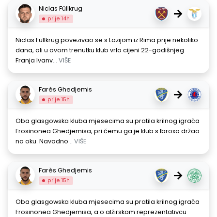
Niclas Füllkrug
→
prije 14h
Niclas Füllkrug povezivao se s Lazijom iz Rima prije nekoliko
dana, ali u ovom trenutku klub vrlo cijeni 22-godišnjeg
Franja Ivanv
... VIŠE
Farès Ghedjemis
→
prije 15h
Oba glasgowska kluba mjesecima su pratila krilnog igrača
Frosinonea Ghedjemisa, pri čemu ga je klub s Ibroxa držao
na oku. Navodno
... VIŠE
Farès Ghedjemis
→
prije 15h
Oba glasgowska kluba mjesecima su pratila krilnog igrača
Frosinonea Ghedjemisa, a o alžirskom reprezentativcu