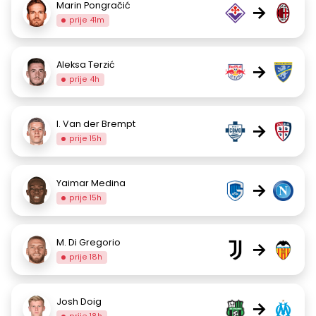
Marin Pongračić
→
prije 41m
Aleksa Terzić
→
prije 4h
I. Van der Brempt
→
prije 15h
Yaimar Medina
→
prije 15h
M. Di Gregorio
→
prije 18h
Josh Doig
→