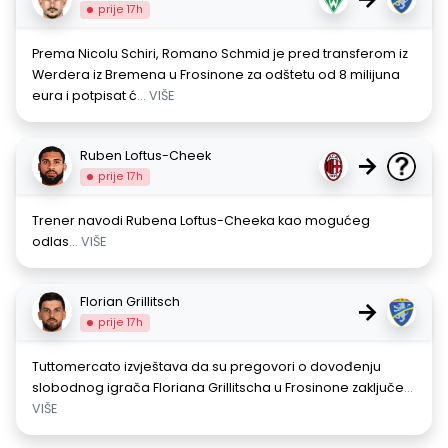
prije 17h
Prema Nicolu Schiri, Romano Schmid je pred transferom iz
Werdera iz Bremena u Frosinone za odštetu od 8 milijuna
eura i potpisat ć
... VIŠE
Ruben Loftus-Cheek
→
prije 17h
Trener navodi Rubena Loftus-Cheeka kao mogućeg
odlas
... VIŠE
Florian Grillitsch
→
prije 17h
Tuttomercato izvještava da su pregovori o dovođenju
slobodnog igrača Floriana Grillitscha u Frosinone zaključe
...
VIŠE