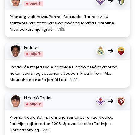
→
prije 1h
Prema @violanews, Parma, Sassuolo i Torino svi su
zainteresirani za talijanskog bočnog igrača Fiorentine
Nicolòa Fortinija. Igrač,
... VIŠE
Endrick
→
prije 1h
Endrick će iznijeti svoje namjere u nadolazećim danima
nakon završnog sastanka s Joséom Mourinhom. Ako
Mourinho ne može jamčiti po
... VIŠE
Niccolò Fortini
→
prije 1h
Prema Nicolu Schiri, Torino je zainteresiran za Nicolòa
Fortinija, koji je rođen 2006. Ugovor Nicolòa Fortinija s
Fiorentinom istj
... VIŠE