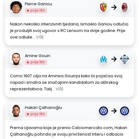
Pierre Ganiou
→
prije 18h
Nakon nekoliko intenzivnih tjedana, Ismaëlo Ganiou odlučio
je produljiti svoj ugovor s RC Lensom na dvije godine. Prije
ove odluke
... VIŠE
Amine Gouiri
→
prije 18h
Como 1907 cilja na Aminea Gouirija kako bi pojačao svoj
napad i smatra se značajnim kandidatom za alžirskog
reprezentativca. Talij
... VIŠE
Hakan Çalhanoğlu
→
prije 18h
Prema izjavama koje je prenio Calciomercato.com, Hakan
Çalhanoğlu potvrdio je svoju privrženost Interu i odbacio