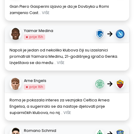
Gian Piero Gasperini izjavio je da je Dovbyka u Romi
zamijenio Cast
... VIŠE
Yaimar Medina
→
prije 15h
Napoli je jedan od nekoliko klubova čiji su izaslanici
promatrali Yaimara Medinu, 21-godišnjeg igrača Genka.
Izvještava se da među
... VIŠE
Arne Engels
→
prije 16h
Roma je pokazala interes za veznjaka Celtica Arnea
Engelsa, a sugeriralo se da nastoje djelovati prije
suparničkih klubova, no nij
... VIŠE
Romano Schmid
→