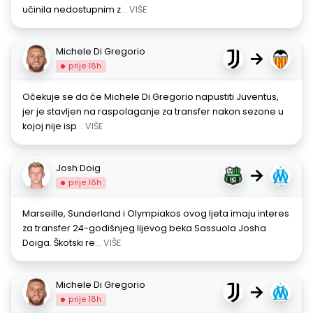
učinila nedostupnim z
... VIŠE
Michele Di Gregorio
→
prije 18h
Očekuje se da će Michele Di Gregorio napustiti Juventus,
jer je stavljen na raspolaganje za transfer nakon sezone u
kojoj nije isp
... VIŠE
Josh Doig
→
prije 18h
Marseille, Sunderland i Olympiakos ovog ljeta imaju interes
za transfer 24-godišnjeg lijevog beka Sassuola Josha
Doiga. Škotski re
... VIŠE
Michele Di Gregorio
→
prije 18h