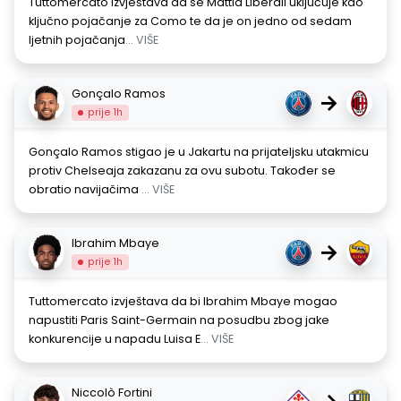
Tuttomercato izvještava da se Mattia Liberali uključuje kao
ključno pojačanje za Como te da je on jedno od sedam
ljetnih pojačanja
... VIŠE
Gonçalo Ramos
→
prije 1h
Gonçalo Ramos stigao je u Jakartu na prijateljsku utakmicu
protiv Chelseaja zakazanu za ovu subotu. Također se
obratio navijačima
... VIŠE
Ibrahim Mbaye
→
prije 1h
Tuttomercato izvještava da bi Ibrahim Mbaye mogao
napustiti Paris Saint-Germain na posudbu zbog jake
konkurencije u napadu Luisa E
... VIŠE
Niccolò Fortini