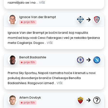
razmišljalo se i na
... VIŠE
Ignace Van der Brempt
→
prije 15h
Ignace Van der Brempt je bočni branič koji napušta
momčad koju vodi Cesc Fabregas i već je nekoliko tjedana
meta Cagliarija. Dogov
... VIŠE
Benoît Badiashile
→
prije 15h
Prema Sky Sportsu, Napoli razmatra hoće li krenuti u novi
pokušaj dovođenja braniča Chelseaja Benoîta
Badiashilea. Razgovori izmeđ
... VIŠE
Artem Dovbyk
→
prije 15h