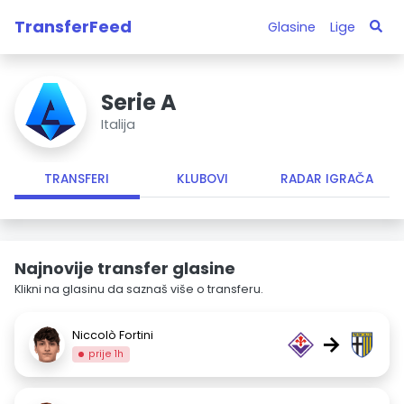
TransferFeed
Glasine
Lige
Serie A
Italija
TRANSFERI
KLUBOVI
RADAR IGRAČA
Najnovije transfer glasine
Klikni na glasinu da saznaš više o transferu.
Niccolò Fortini
→
prije 1h