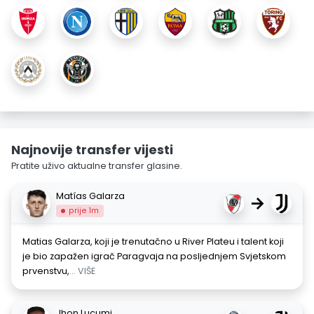
Najnovije transfer vijesti
Pratite uživo aktualne transfer glasine.
Matías Galarza
→
prije 1m
Matias Galarza, koji je trenutačno u River Plateu i talent koji
je bio zapažen igrač Paragvaja na posljednjem Svjetskom
prvenstvu,
... VIŠE
Jhon Lucumi