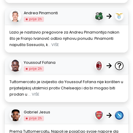
Andrea Pinamonti
→
prije 2h
Lazio je nastavio pregovore za Andreu Pinamontija nakon
što je Franjo Ivanović odbio njihovu ponudu. Pinamonti
napušta Sassuolo, k
... VIŠE
Youssouf Fofana
→
prije 2h
Tuttomercato je izvijestio da Youssouf Fofana nije korišten u
prijateljskoj utakmici protiv Chelseaja i da bi mogao biti
prodan u
... VIŠE
Gabriel Jesus
→
prije 2h
Prema Tuttomercatu, Napoli je pojačao svoje napore da