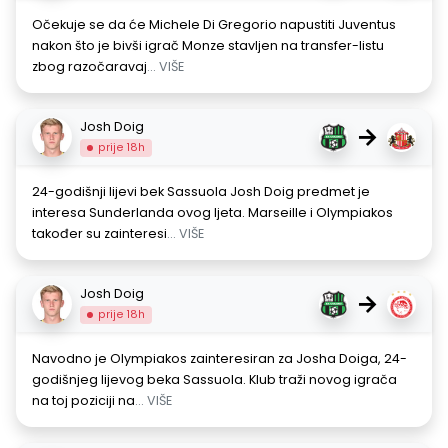
Očekuje se da će Michele Di Gregorio napustiti Juventus
nakon što je bivši igrač Monze stavljen na transfer-listu
zbog razočaravaj
... VIŠE
Josh Doig
→
prije 18h
24-godišnji lijevi bek Sassuola Josh Doig predmet je
interesa Sunderlanda ovog ljeta. Marseille i Olympiakos
također su zainteresi
... VIŠE
Josh Doig
→
prije 18h
Navodno je Olympiakos zainteresiran za Josha Doiga, 24-
godišnjeg lijevog beka Sassuola. Klub traži novog igrača
na toj poziciji na
... VIŠE