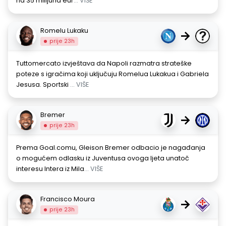
na 35 milijuna eur
... VIŠE
Romelu Lukaku
→
prije 23h
Tuttomercato izvještava da Napoli razmatra strateške
poteze s igračima koji uključuju Romelua Lukakua i Gabriela
Jesusa. Sportski
... VIŠE
Bremer
→
prije 23h
Prema Goal.comu, Gleison Bremer odbacio je nagađanja
o mogućem odlasku iz Juventusa ovoga ljeta unatoč
interesu Intera iz Mila
... VIŠE
Francisco Moura
→
prije 23h