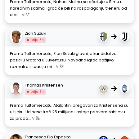
Prema Tuttomercatu, Nahuel Molina se očekuje u Rimu u
narednim satima. Igrač će biti na raspolaganju treneru od
utor
... VIŠE
Zion Suzuki
→
prije 3h
Prema Tuttomercatu, Zion Suzuki glavni je kandidat za
poziciju vratara u Juventusu. Navodno igrač pažljivo
razmatra situaciju i ni
... VIŠE
Thomas Kristensen
→
prije 3h
Prema Tuttomercatu, Atalantini pregovori za Kristensena su
u tijeku. Udinese traži 25 milijuna i ostaje pri svom zahtjevu
za proda
... VIŠE
Francesco Pio Esposito