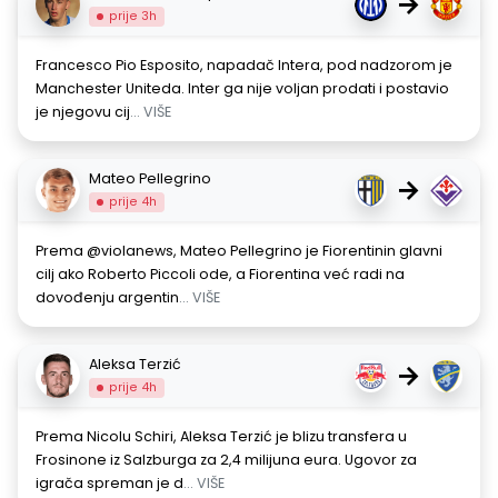
→
prije 3h
Francesco Pio Esposito, napadač Intera, pod nadzorom je
Manchester Uniteda. Inter ga nije voljan prodati i postavio
je njegovu cij
... VIŠE
Mateo Pellegrino
→
prije 4h
Prema @violanews, Mateo Pellegrino je Fiorentinin glavni
cilj ako Roberto Piccoli ode, a Fiorentina već radi na
dovođenju argentin
... VIŠE
Aleksa Terzić
→
prije 4h
Prema Nicolu Schiri, Aleksa Terzić je blizu transfera u
Frosinone iz Salzburga za 2,4 milijuna eura. Ugovor za
igrača spreman je d
... VIŠE