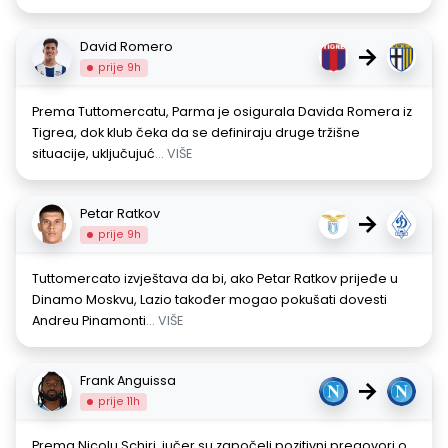
David Romero
→
prije 9h
Prema Tuttomercatu, Parma je osigurala Davida Romera iz
Tigrea, dok klub čeka da se definiraju druge tržišne
situacije, uključujuć
... VIŠE
Petar Ratkov
→
prije 9h
Tuttomercato izvještava da bi, ako Petar Ratkov prijeđe u
Dinamo Moskvu, Lazio također mogao pokušati dovesti
Andreu Pinamonti
... VIŠE
Frank Anguissa
→
prije 11h
Prema Nicolu Schiri, jučer su započeli pozitivni pregovori o