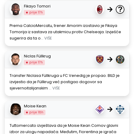
Fikayo Tomori
→
prije 17h
Prema CalcioMercatu, trener Amorim izostavio je Fikaya
Tomorija iz sastava za utakmicu protiv Chelseaja. Izvješće
sugerira da ta o
... VIŠE
Niclas Füllkrug
→
prije 17h
Transfer Niclasa Füllkruga u FC Venedig je propao. BILD je
izvijestio da je Füllkrug već postigao dogovor sa
sjevernoitalijanskim
... VIŠE
Moise Kean
→
prije 18h
Tuttomercato izvještava da je Moise Kean Comov glavni
izbor za ulogu napadača. Međutim, Fiorentina je igrača