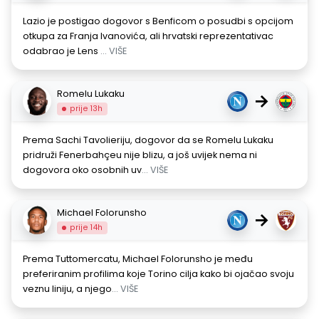
Lazio je postigao dogovor s Benficom o posudbi s opcijom
otkupa za Franja Ivanovića, ali hrvatski reprezentativac
odabrao je Lens
... VIŠE
Romelu Lukaku
→
prije 13h
Prema Sachi Tavolieriju, dogovor da se Romelu Lukaku
pridruži Fenerbahçeu nije blizu, a još uvijek nema ni
dogovora oko osobnih uv
... VIŠE
Michael Folorunsho
→
prije 14h
Prema Tuttomercatu, Michael Folorunsho je među
preferiranim profilima koje Torino cilja kako bi ojačao svoju
veznu liniju, a njego
... VIŠE