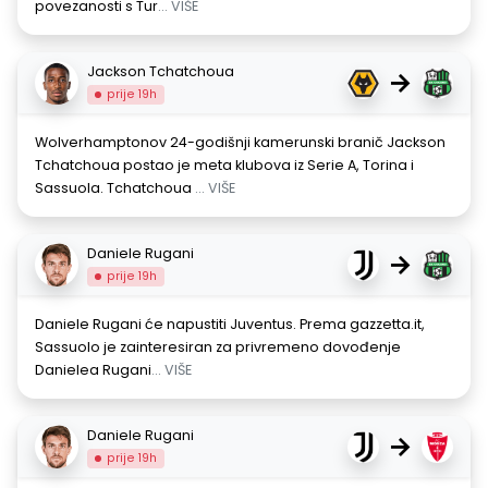
povezanosti s Tur
... VIŠE
Jackson Tchatchoua
→
prije 19h
Wolverhamptonov 24-godišnji kamerunski branič Jackson
Tchatchoua postao je meta klubova iz Serie A, Torina i
Sassuola. Tchatchoua
... VIŠE
Daniele Rugani
→
prije 19h
Daniele Rugani će napustiti Juventus. Prema gazzetta.it,
Sassuolo je zainteresiran za privremeno dovođenje
Danielea Rugani
... VIŠE
Daniele Rugani
→
prije 19h