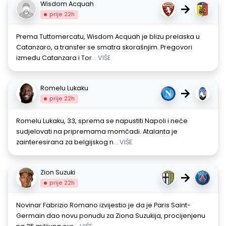
Wisdom Acquah
→
prije 22h
Prema Tuttomercatu, Wisdom Acquah je blizu prelaska u
Catanzaro, a transfer se smatra skorašnjim. Pregovori
između Catanzara i Tor
... VIŠE
Romelu Lukaku
→
prije 22h
Romelu Lukaku, 33, sprema se napustiti Napoli i neće
sudjelovati na pripremama momčadi. Atalanta je
zainteresirana za belgijskog n
... VIŠE
Zion Suzuki
→
prije 22h
Novinar Fabrizio Romano izvijestio je da je Paris Saint-
Germain dao novu ponudu za Ziona Suzukija, procijenjenu