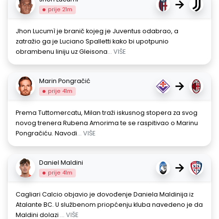
→
prije 21m
Jhon Lucumì je branič kojeg je Juventus odabrao, a
zatražio ga je Luciano Spalletti kako bi upotpunio
obrambenu liniju uz Gleisona
... VIŠE
Marin Pongračić
→
prije 41m
Prema Tuttomercatu, Milan traži iskusnog stopera za svog
novog trenera Rubena Amorima te se raspitivao o Marinu
Pongračiću. Navodi
... VIŠE
Daniel Maldini
→
prije 41m
Cagliari Calcio objavio je dovođenje Daniela Maldinija iz
Atalante BC. U službenom priopćenju kluba navedeno je da
Maldini dolazi
... VIŠE