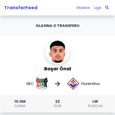
TransferFeed
Glasine
Lige
GLASINA O TRANSFERU
Başar Önal
→
NEC
Fiorentina
10.0M
22
LW
CIJENA
DOB
POZICIJA