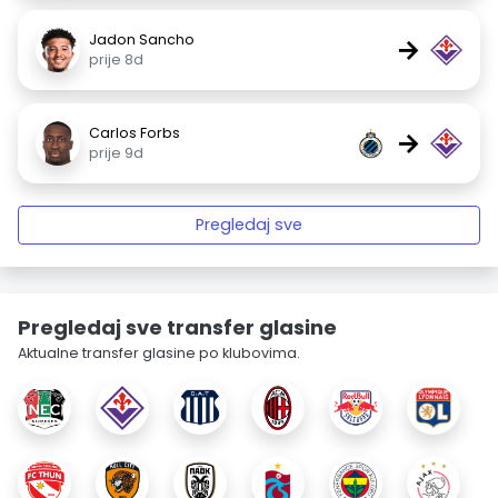
Jadon Sancho
→
prije 8d
Carlos Forbs
→
prije 9d
Pregledaj sve
Pregledaj sve transfer glasine
Aktualne transfer glasine po klubovima.