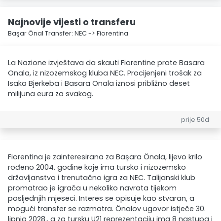
Najnovije vijesti o transferu
Başar Önal Transfer: NEC -> Fiorentina
La Nazione izvještava da skauti Fiorentine prate Basara
Onala, iz nizozemskog kluba NEC. Procijenjeni trošak za
Isaka Bjerkeba i Basara Onala iznosi približno deset
milijuna eura za svakog.
prije 50d
Fiorentina je zainteresirana za Başara Önala, lijevo krilo
rođeno 2004. godine koje ima tursko i nizozemsko
državljanstvo i trenutačno igra za NEC. Talijanski klub
promatrao je igrača u nekoliko navrata tijekom
posljednjih mjeseci. Interes se opisuje kao stvaran, a
mogući transfer se razmatra. Önalov ugovor istječe 30.
lipnja 2028., a za tursku U21 reprezentaciju ima 8 nastupa i