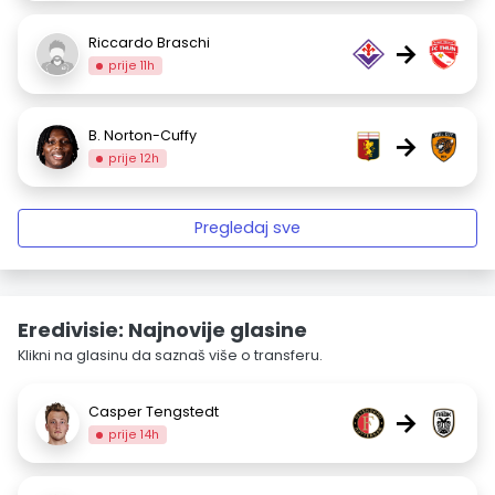
Riccardo Braschi
→
prije 11h
B. Norton-Cuffy
→
prije 12h
Pregledaj sve
Eredivisie: Najnovije glasine
Klikni na glasinu da saznaš više o transferu.
Casper Tengstedt
→
prije 14h