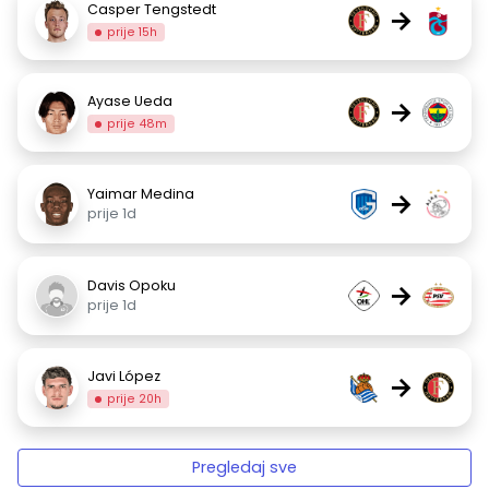
Casper Tengstedt
→
prije 15h
Ayase Ueda
→
prije 48m
Yaimar Medina
→
prije 1d
Davis Opoku
→
prije 1d
Javi López
→
prije 20h
Pregledaj sve