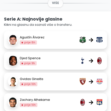
VIŠE
Serie A: Najnovije glasine
Klikni na glasinu da saznaš više o transferu.
Agustín Álvarez
→
prije 8h
Djed Spence
→
prije 9h
Gvidas Gineitis
→
prije 10h
Zachary Athekame
→
prije 10h