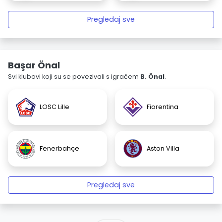
Pregledaj sve
Başar Önal
Svi klubovi koji su se povezivali s igračem
B. Önal
.
LOSC Lille
Fiorentina
Fenerbahçe
Aston Villa
Pregledaj sve