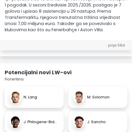
1 pogodak. U sezoni Eredivisie 2025./2026. postigao je 7
golova i upisao 8 asistencija u 29 nastupa. Prema
Transfermarktu, njegova trenutačna tržišna vrijednost
iznosi 7,00 milijuna eura. Također ga se povezivalo s
klubovima kao što su Fenerbahçe i Aston Villa.
prije 58d
Potencijalni novi LW-ovi
Fiorentina
N. Lang
M. Solomon
J. Philogene-Bidace
J. Sancho