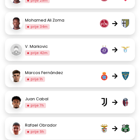
prije 29m
Mohamed Ali Zoma
→
prije 34m
V. Markovic
→
prije 42m
Marcos Fernández
→
prije 1h
Juan Cabal
→
prije 7h
Rafael Obrador
→
prije 9h