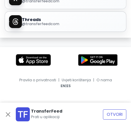
@transferfeedcom
Threads
@transferfeedcom
Pravila o privatnosti
|
Uvjeti korištenja
|
O nama
|
EN
ES
TransferFeed
OTVORI
Prati u aplikaciji