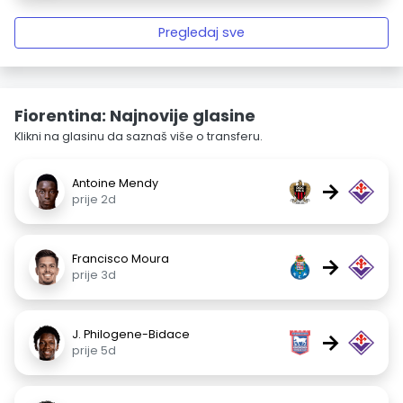
Pregledaj sve
Fiorentina: Najnovije glasine
Klikni na glasinu da saznaš više o transferu.
Antoine Mendy
→
prije 2d
Francisco Moura
→
prije 3d
J. Philogene-Bidace
→
prije 5d