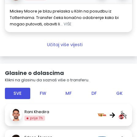
Mickey Moore je blizu prelaska u Köln na posudbu iz
Tottenhama. Transfer čeka konačno odobrenje kako bi
mogao putovati, obaviti li
... VIŠE
Učitaj više vijesti
Glasine o dolascima
Klikni na glasinu da saznaš više o transferu.
SVE
FW
MF
DF
GK
Rani Khedira
→
prije 7h