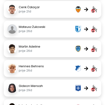
Cenk Özkaçar
→
prije 21d
Mateusz Żukowski
→
prije 26d
Martin Adeline
→
prije 26d
Hennes Behrens
→
prije 26d
Gideon Mensah
→
prije 29d