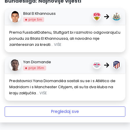
Bundesliga: Najnovije vijesti
Bilal El Khannouss
→
prije 5m
Prema FussballDatenu, Stuttgart bi razmotrio odgovarajuću
ponudu za Bilala El Khannoussa, ali navodno nije
zainteresiran za kreati
... VIŠE
Yan Diomande
→
prije 35m
Predstavnici Yana Diomandéa sastali su se i s Atlético de
Madridom i s Manchester Cityjem, ali su ta dva kluba na
kraju zaključila
... VIŠE
Pregledaj sve