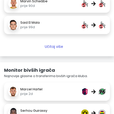
Marvin Schwäbe
→
prije 90d
Said El Mala
→
prije 99d
Učitaj više
Monitor bivših igrača
Najnovije glasine o transferima bivših igrača kluba.
Marcel Hartel
→
prije 2d
Serhou Guirassy
→