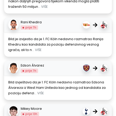
nakon daljnjih pregovora tijekom vikenda mogla platiti
traženih 50 milijun
... VIŠE
Rani Khedira
→
prije 7h
Bild je izvijestio da je 1. FC Köln nedavno razmatrao Ranija
Khediru kao kandidata za poziciju defenzivnog veznog
igrača, ali to n
... VIŠE
Edson Álvarez
→
prije 7h
Bild izvještava da je 1. FC Köln nedavno razmatrao Edsona
Álvareza iz West Ham Uniteda kao jednog od kandidata za
poziciju defenzi
... VIŠE
Mikey Moore
→
prije 13h