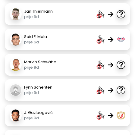
Jan Thielmann
→
prije 6d
Said El Mala
→
prije 6d
Marvin Schwäbe
→
prije 9d
Fynn Schenten
→
prije 9d
J. Gazibegović
→
prije 9d