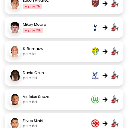
Edson Álvarez
→
prije 7h
Mikey Moore
→
prije 13h
S. Bornauw
→
prije 1d
David Ozoh
→
prije 2d
Vinícius Souza
→
prije 6d
Ellyes Skhiri
→
prije 6d