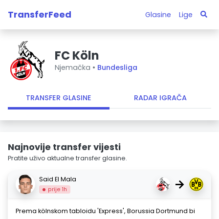
TransferFeed
Glasine
Lige
FC Köln
Njemačka •
Bundesliga
TRANSFER GLASINE
RADAR IGRAČA
Najnovije transfer vijesti
Pratite uživo aktualne transfer glasine.
Said El Mala
→
prije 1h
Prema kölnskom tabloidu 'Express', Borussia Dortmund bi