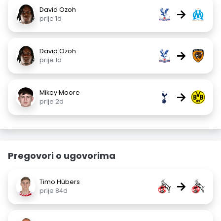
David Ozoh
→
prije 1d
David Ozoh
→
prije 1d
Mikey Moore
→
prije 2d
Pregovori o ugovorima
Timo Hübers
→
prije 84d