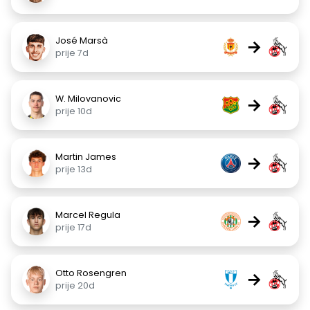
José Marsà
→
prije 7d
W. Milovanovic
→
prije 10d
Martin James
→
prije 13d
Marcel Regula
→
prije 17d
Otto Rosengren
→
prije 20d