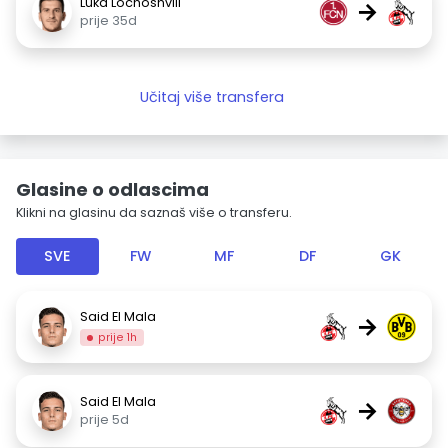
Luka Lochoshvili
→
prije 35d
Učitaj više transfera
Glasine o odlascima
Klikni na glasinu da saznaš više o transferu.
SVE
FW
MF
DF
GK
Said El Mala
→
prije 1h
Said El Mala
→
prije 5d