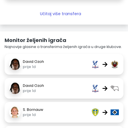
Učitaj više transfera
Monitor željenih igrača
Najnovije glasine o transferima željenih igrača u druge klubove.
David Ozoh
→
prije 1d
David Ozoh
→
prije 1d
S. Bornauw
→
prije 1d