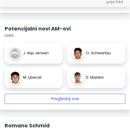
prije 64d
Potencijalni novi AM-ovi
Lazio
J. Asp Jensen
O. Schwartau
M. Liberali
D. Maldini
Pregledaj sve
Romano Schmid