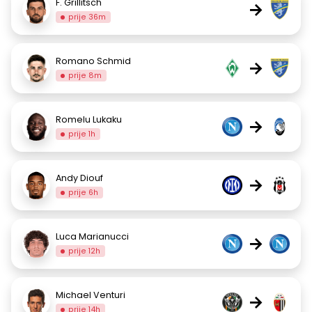
F. Grillitsch
→
prije 36m
Romano Schmid
→
prije 8m
Romelu Lukaku
→
prije 1h
Andy Diouf
→
prije 6h
Luca Marianucci
→
prije 12h
Michael Venturi
→
prije 14h