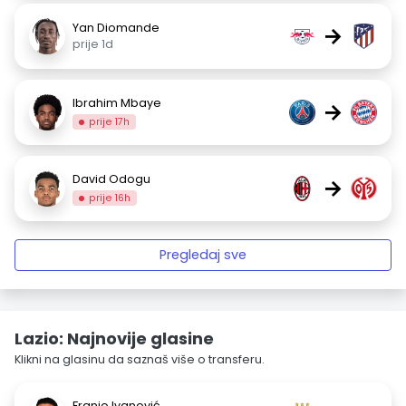
Yan Diomande
→
prije 1d
Ibrahim Mbaye
→
prije 17h
David Odogu
→
prije 16h
Pregledaj sve
Lazio: Najnovije glasine
Klikni na glasinu da saznaš više o transferu.
Franjo Ivanović