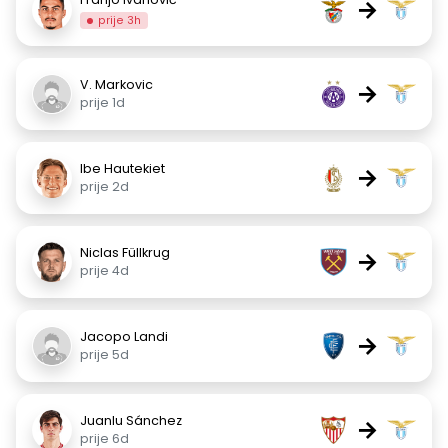
→
prije 3h
V. Markovic
→
prije 1d
Ibe Hautekiet
→
prije 2d
Niclas Füllkrug
→
prije 4d
Jacopo Landi
→
prije 5d
Juanlu Sánchez
→
prije 6d