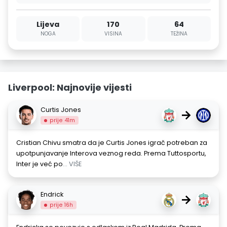
Lijeva
170
64
NOGA
VISINA
TEŽINA
Liverpool: Najnovije vijesti
Curtis Jones
→
prije 41m
Cristian Chivu smatra da je Curtis Jones igrač potreban za
upotpunjavanje Interova veznog reda. Prema Tuttosportu,
Inter je već po
... VIŠE
Endrick
→
prije 16h