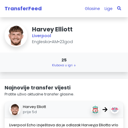
TransferFeed
Glasine
Lige
Harvey Elliott
Liverpool
Engleska
•
AM
•
23god
25
Klubova u igri ↓
Najnovije transfer vijesti
Pratite uživo aktualne transfer glasine.
Harvey Elliott
→
prije 5d
Liverpool Echo izvještava da je odlazak Harveyja Elliotta vrlo