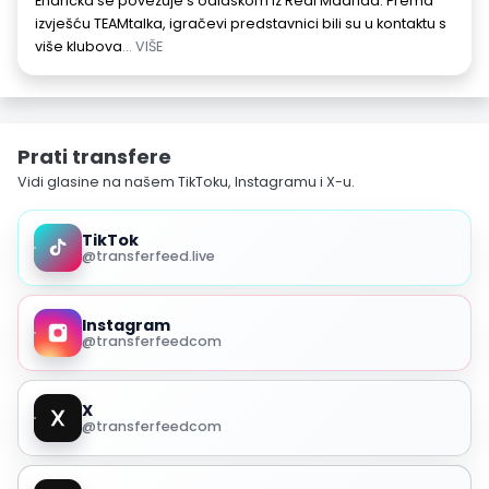
Endricka se povezuje s odlaskom iz Real Madrida. Prema
izvješću TEAMtalka, igračevi predstavnici bili su u kontaktu s
više klubova
... VIŠE
Prati transfere
Vidi glasine na našem TikToku, Instagramu i X-u.
TikTok
@transferfeed.live
Instagram
@transferfeedcom
X
@transferfeedcom