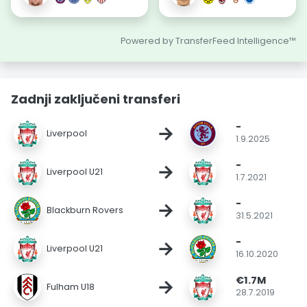
Powered by TransferFeed Intelligence™
Zadnji zaključeni transferi
-
→
Liverpool
1.9.2025
-
→
Liverpool U21
1.7.2021
-
→
Blackburn Rovers
31.5.2021
-
→
Liverpool U21
16.10.2020
€1.7M
→
Fulham U18
28.7.2019