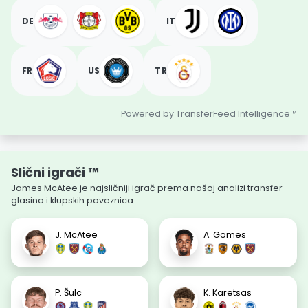
DE
IT
FR
US
TR
Powered by TransferFeed Intelligence™
Slični igrači ™
James McAtee je najsličniji igrač prema našoj analizi transfer
glasina i klupskih poveznica.
J. McAtee
A. Gomes
P. Šulc
K. Karetsas