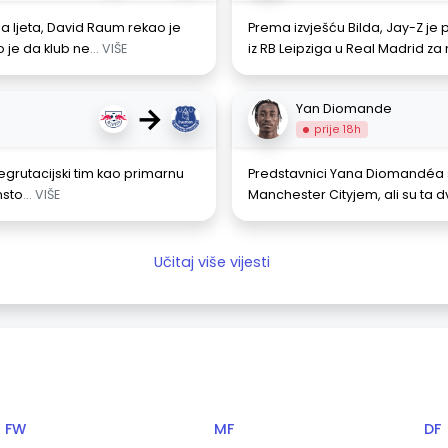
 ljeta, David Raum rekao je
Prema izvješću Bilda, Jay-Z j
o je da klub ne
... VIŠE
iz RB Leipziga u Real Madrid za
→
Yan Diomande
prije 18h
regrutacijski tim kao primarnu
Predstavnici Yana Diomandéa sa
nsto
... VIŠE
Manchester Cityjem, ali su ta dv
Učitaj više vijesti
FW
MF
DF