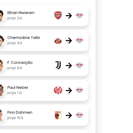
→
Ethan Nwaneri
prije 2d
→
Chemsdine Talbi
prije 4d
→
F. Conceição
prije 6d
→
Paul Nebel
prije 7d
→
Finn Dahmen
prije 10d