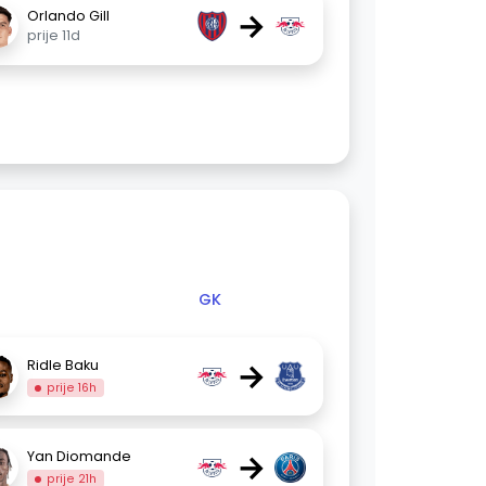
→
Orlando Gill
prije 11d
GK
→
Ridle Baku
prije 16h
→
Yan Diomande
prije 21h