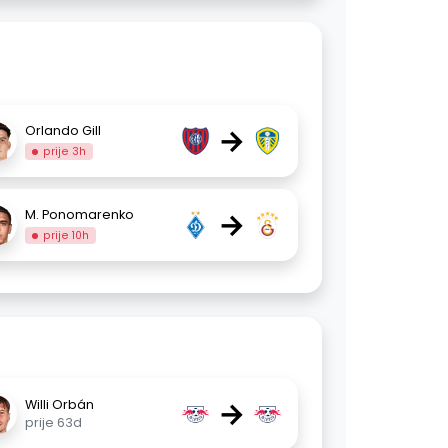
→
Orlando Gill
prije 3h
→
M. Ponomarenko
prije 10h
→
Willi Orbán
prije 63d