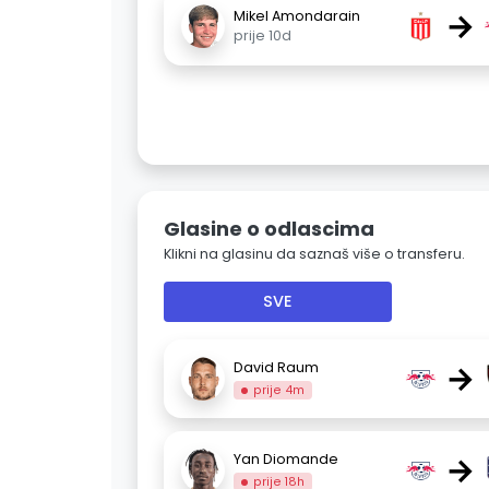
→
Mikel Amondarain
prije 10d
Glasine o odlascima
Klikni na glasinu da saznaš više o transferu.
SVE
→
David Raum
prije 4m
→
Yan Diomande
prije 18h