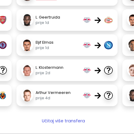
→
L. Geertruida
prije 1d
→
Eljif Elmas
prije 1d
→
L. Klostermann
prije 2d
→
Arthur Vermeeren
prije 4d
Učitaj više transfera