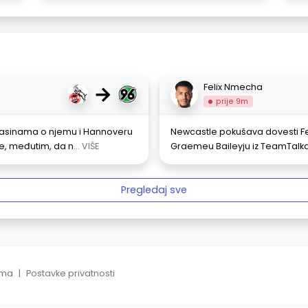
→
Felix Nmecha
prije 9m
 glasinama o njemu i Hannoveru
Newcastle pokušava dovesti Fe
e, međutim, da n
... VIŠE
Graemeu Baileyju iz TeamTalka
Pregledaj sve
ama
|
Postavke privatnosti