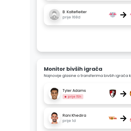
→
B. Kaltefleiter
prije 168d
Monitor bivših igrača
Najnovije glasine o transferima bivših igrača k
→
Tyler Adams
prije 15h
→
Rani Khedira
prije 1d