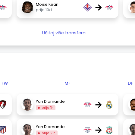
→
Moise Kean
prije 10d
Učitaj više transfera
FW
MF
DF
→
Yan Diomande
prije 1h
→
Yan Diomande
prije 21h