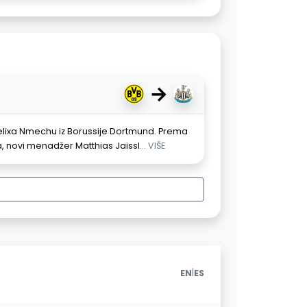
→
lixa Nmechu iz Borussije Dortmund. Prema
, novi menadžer Matthias Jaissl
... VIŠE
|
EN
ES