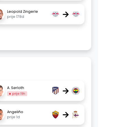
→
Leopold Zingerle
prije 178d
→
A. Sørloth
prije 19h
→
Angeliño
prije 1d