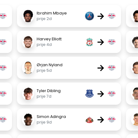
→
Ibrahim Mbaye
prije 2d
→
Harvey Elliott
prije 4d
→
Ørjan Nyland
prije 5d
→
Tyler Dibling
prije 7d
→
Simon Adingra
prije 9d