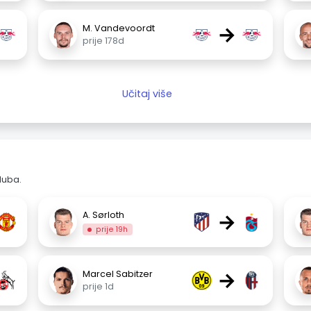
→
M. Vandevoordt
prije 178d
Učitaj više
luba.
→
A. Sørloth
prije 19h
→
Marcel Sabitzer
prije 1d