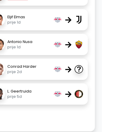
→
Eljif Elmas
prije 1d
→
Antonio Nusa
prije 1d
→
Conrad Harder
prije 2d
→
L. Geertruida
prije 5d