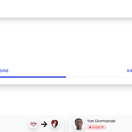
SINE
R
→
Yan Diomande
prije 1h