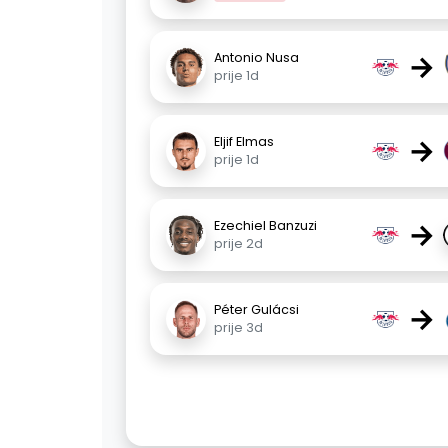
→
Antonio Nusa
prije 1d
→
Eljif Elmas
prije 1d
→
Ezechiel Banzuzi
prije 2d
→
Péter Gulácsi
prije 3d