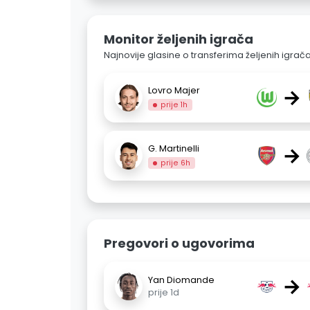
Monitor željenih igrača
Najnovije glasine o transferima željenih igrač
→
Lovro Majer
prije 1h
→
G. Martinelli
prije 6h
Pregovori o ugovorima
→
Yan Diomande
prije 1d