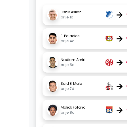
→
Fisnik Asllani
prije 1d
→
E. Palacios
prije 4d
→
Nadiem Amiri
prije 5d
→
Said El Mala
prije 7d
→
Malick Fofana
prije 8d