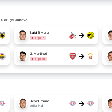
a u druge klubove.
→
Said El Mala
prije 1h
→
G. Martinelli
prije 7h
→
David Raum
prije 14d