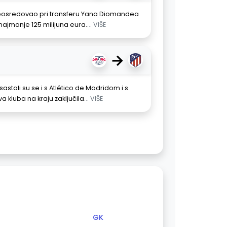
e posredovao pri transferu Yana Diomandea
 najmanje 125 milijuna eura.
... VIŠE
→
stali su se i s Atlético de Madridom i s
a kluba na kraju zaključila
... VIŠE
GK