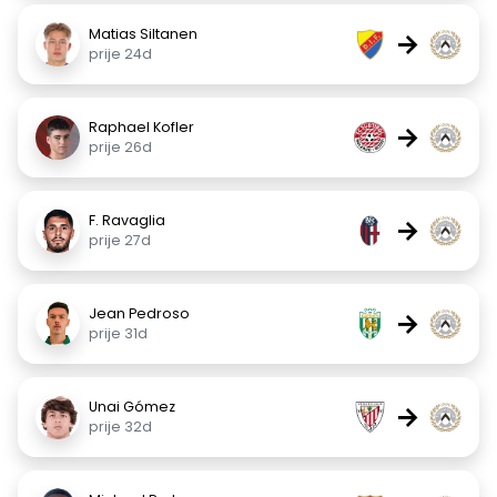
Matias Siltanen
→
prije 24d
Raphael Kofler
→
prije 26d
F. Ravaglia
→
prije 27d
Jean Pedroso
→
prije 31d
Unai Gómez
→
prije 32d