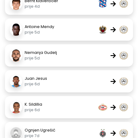
Bernt Klaverboer
→
prije 4d
Antoine Mendy
→
prije 5d
Nemanja Gudelj
→
prije 5d
Juan Jesus
→
prije 6d
K. Sildillia
→
prije 6d
Ognjen Ugrešić
→
prije 7d