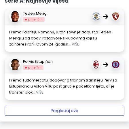
Serie A: Najnovije vijesti
Teden Mengi
→
prije 10m
Prema Fabriziju Romanu, Luton Town je dopustio Teden
Mengiju da obavi razgovore s klubovima koji su
zainteresirani. Ovom 24-godišn
... VIŠE
Pervis Estupiñán
→
prije 11m
Prema Tuttomercatu, dogovor o trajnom transferu Pervisa
Estupinána u Aston Villu postignut je početkom ljeta, ali je
transfer blok
... VIŠE
Pregledaj sve