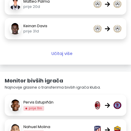
Matteo Palma
→
prije 20d
Keinan Davis
→
prije 31d
Učitaj više
Monitor bivših igrača
Najnovije glasine o transferima bivših igrača kluba.
Pervis Estupiñán
→
prije 11m
Nahuel Molina
→