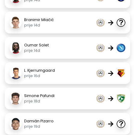
Branimir Mlačić
→
prije 14d
Oumar Solet
→
prije 14d
L. Kjerrumgaard
→
prije 16d
Simone Pafundi
→
prije 18d
Damián Pizarro
→
prije 19d