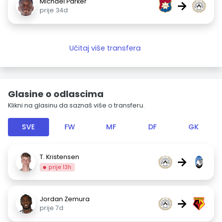
Michael Parker
→
prije 34d
Učitaj više transfera
Glasine o odlascima
Klikni na glasinu da saznaš više o transferu.
SVE
FW
MF
DF
GK
T. Kristensen
→
prije 13h
Jordan Zemura
→
prije 7d