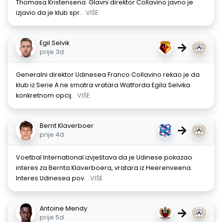
Thomasa Kristensena. Glavni direktor Collavino javno je
izjavio da je klub spr
... VIŠE
Egil Selvik
→
prije 3d
Generalni direktor Udinesea Franco Collavino rekao je da
klub iz Serie A ne smatra vratara Watforda Egila Selvika
konkretnom opcij
... VIŠE
Bernt Klaverboer
→
prije 4d
Voetbal International izvještava da je Udinese pokazao
interes za Bernta Klaverboera, vratara iz Heerenveena.
Interes Udinesea pov
... VIŠE
Antoine Mendy
→
prije 5d