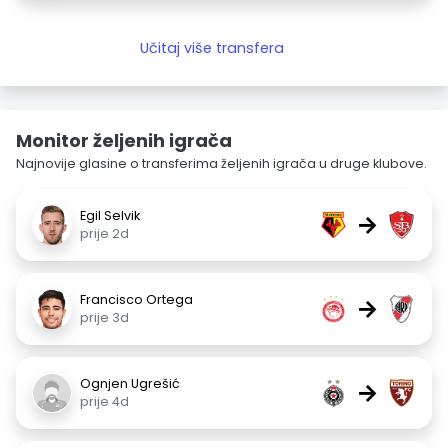
Učitaj više transfera
Monitor željenih igrača
Najnovije glasine o transferima željenih igrača u druge klubove.
Egil Selvik
→
prije 2d
Francisco Ortega
→
prije 3d
Ognjen Ugrešić
→
prije 4d