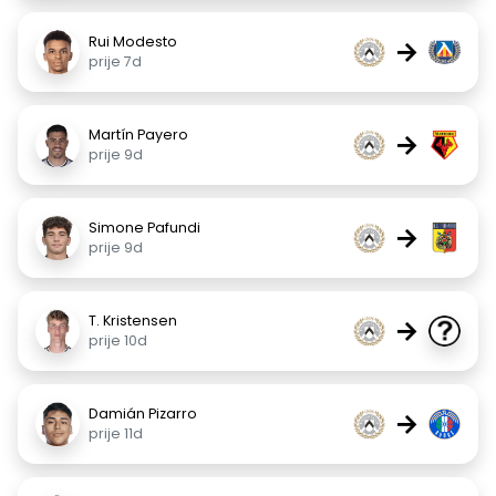
Rui Modesto
→
prije 7d
Martín Payero
→
prije 9d
Simone Pafundi
→
prije 9d
T. Kristensen
→
prije 10d
Damián Pizarro
→
prije 11d