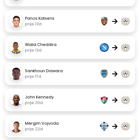
Panos Katseris
→
prije 13d
Walid Cheddira
→
prije 13d
Sankhoun Diawara
→
prije 17d
John Kennedy
→
prije 20d
Mërgim Vojvoda
→
prije 22d