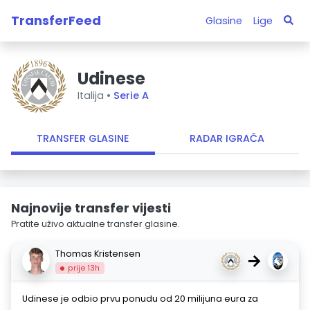
TransferFeed
Glasine
Lige
Udinese
Italija •
Serie A
TRANSFER GLASINE
RADAR IGRAČA
Najnovije transfer vijesti
Pratite uživo aktualne transfer glasine.
Thomas Kristensen
→
prije 13h
Udinese je odbio prvu ponudu od 20 milijuna eura za