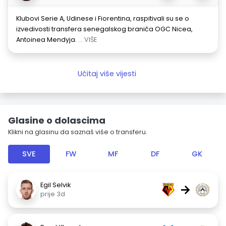
Klubovi Serie A, Udinese i Fiorentina, raspitivali su se o
izvedivosti transfera senegalskog braniča OGC Nicea,
Antoinea Mendyja.
... VIŠE
Učitaj više vijesti
Glasine o dolascima
Klikni na glasinu da saznaš više o transferu.
SVE
FW
MF
DF
GK
Egil Selvik
→
prije 3d