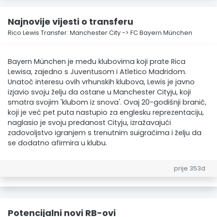
Najnovije vijesti o transferu
Rico Lewis Transfer: Manchester City -> FC Bayern München
Bayern München je među klubovima koji prate Rica
Lewisa, zajedno s Juventusom i Atletico Madridom.
Unatoč interesu ovih vrhunskih klubova, Lewis je javno
izjavio svoju želju da ostane u Manchester Cityju, koji
smatra svojim 'klubom iz snova'. Ovaj 20-godišnji branič,
koji je već pet puta nastupio za englesku reprezentaciju,
naglasio je svoju predanost Cityju, izražavajući
zadovoljstvo igranjem s trenutnim suigračima i želju da
se dodatno afirmira u klubu.
prije 353d
Potencijalni novi RB-ovi