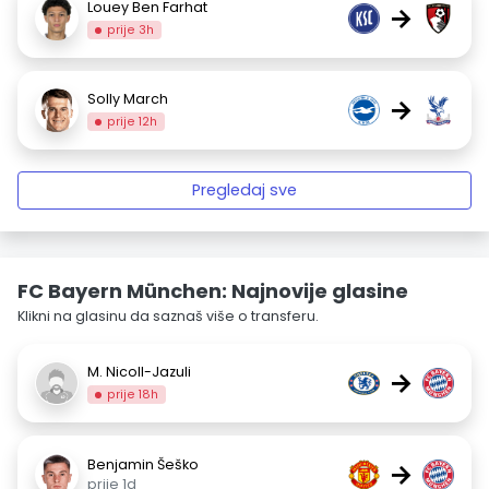
Louey Ben Farhat
→
prije 3h
Solly March
→
prije 12h
Pregledaj sve
FC Bayern München: Najnovije glasine
Klikni na glasinu da saznaš više o transferu.
M. Nicoll-Jazuli
→
prije 18h
Benjamin Šeško
→
prije 1d