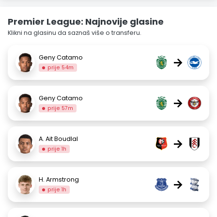
Premier League: Najnovije glasine
Klikni na glasinu da saznaš više o transferu.
Geny Catamo
→
prije 54m
Geny Catamo
→
prije 57m
A. Ait Boudlal
→
prije 1h
H. Armstrong
→
prije 1h