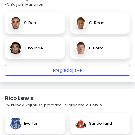
FC Bayern München
S. Dest
G. Read
J. Koundé
P. Porro
Pregledaj sve
Rico Lewis
Svi klubovi koji su se povezivali s igračem
R. Lewis
.
Everton
Sunderland