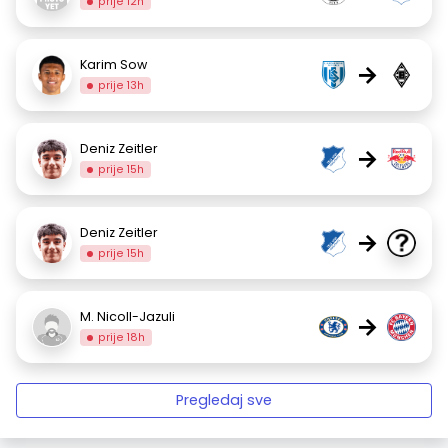
prije 12h
Karim Sow
→
prije 13h
Deniz Zeitler
→
prije 15h
Deniz Zeitler
→
prije 15h
M. Nicoll-Jazuli
→
prije 18h
Pregledaj sve