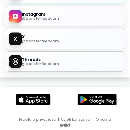
Instagram
@transferfeedcom
X
@transferfeedcom
Threads
@transferfeedcom
Pravila o privatnosti
|
Uvjeti korištenja
|
O nama
|
EN
ES