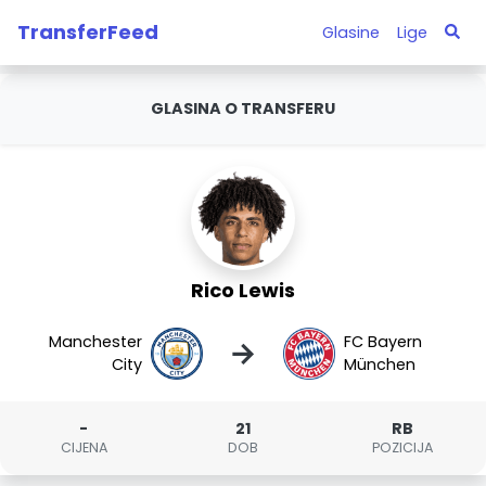
TransferFeed
Glasine
Lige
GLASINA O TRANSFERU
Rico Lewis
Manchester
FC Bayern
→
City
München
-
21
RB
CIJENA
DOB
POZICIJA