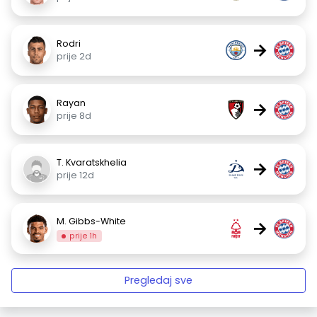
Rodri
→
prije 2d
Rayan
→
prije 8d
T. Kvaratskhelia
→
prije 12d
M. Gibbs-White
→
prije 1h
Pregledaj sve