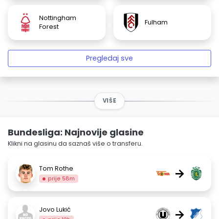
Nottingham
Fulham
Forest
Pregledaj sve
VIŠE
Bundesliga: Najnovije glasine
Klikni na glasinu da saznaš više o transferu.
Tom Rothe
→
prije 58m
Jovo Lukić
→