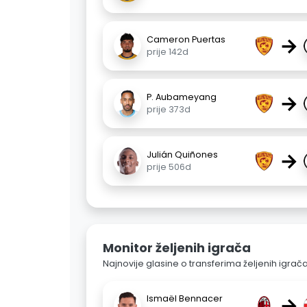
→
Cameron Puertas
prije 142d
→
P. Aubameyang
prije 373d
→
Julián Quiñones
prije 506d
Monitor željenih igrača
Najnovije glasine o transferima željenih igrač
→
Ismaël Bennacer