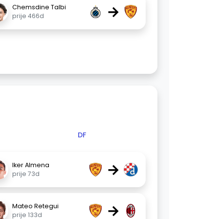
→
Chemsdine Talbi
prije 466d
DF
→
Iker Almena
prije 73d
→
Mateo Retegui
prije 133d