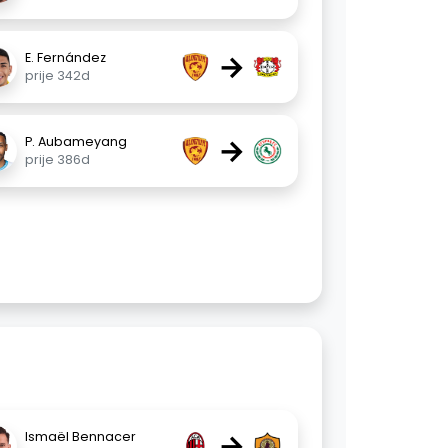
→
E. Fernández
prije 342d
→
P. Aubameyang
prije 386d
→
Ismaël Bennacer