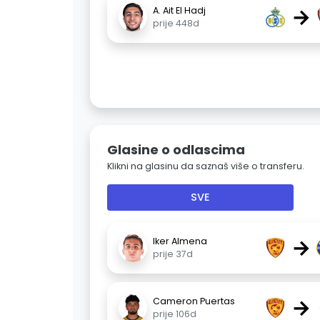
→
A. Ait El Hadj
prije 448d
Glasine o odlascima
Klikni na glasinu da saznaš više o transferu.
SVE
→
Iker Almena
prije 37d
→
Cameron Puertas
prije 106d