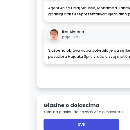
Agent Anisa Hadj Mousse, Mohamed Dahmane
godišnji alžirski reprezentativac vjerojatno p
Iker Almena
prije 37d
Službena objava kluba potvrdila je da se Ike
posudbi u Hajduku Split, vraća u svoj matič
Glasine o dolascima
Klikni na glasinu da saznaš više o transferu.
SVE