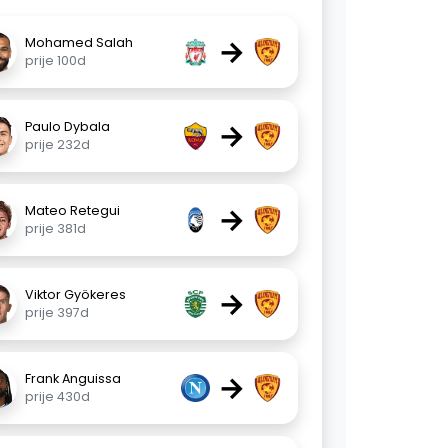
→
Mohamed Salah
prije 100d
→
Paulo Dybala
prije 232d
→
Mateo Retegui
prije 381d
→
Viktor Gyökeres
prije 397d
→
Frank Anguissa
prije 430d