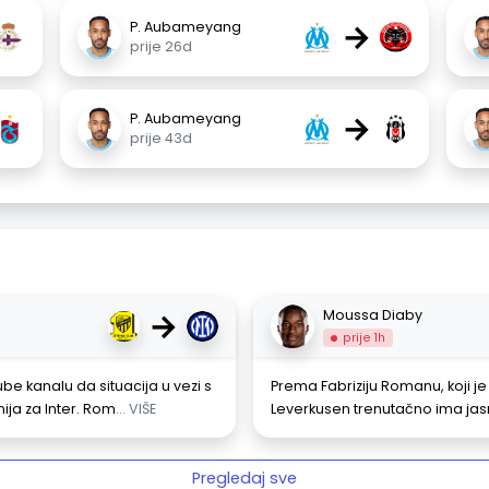
→
P. Aubameyang
prije 26d
→
P. Aubameyang
prije 43d
→
Moussa Diaby
prije 1h
e kanalu da situacija u vezi s
Prema Fabriziju Romanu, koji 
ja za Inter. Rom
... VIŠE
Leverkusen trenutačno ima jas
Pregledaj sve