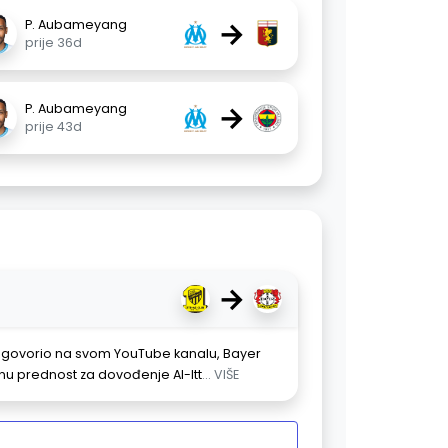
→
P. Aubameyang
prije 36d
→
P. Aubameyang
prije 43d
→
je govorio na svom YouTube kanalu, Bayer
nu prednost za dovođenje Al-Itt
... VIŠE