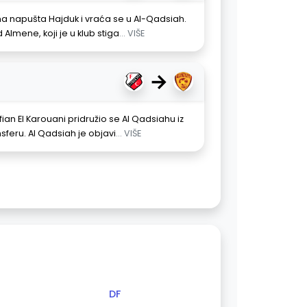
a napušta Hajduk i vraća se u Al-Qadsiah.
Almene, koji je u klub stiga
... VIŠE
→
an El Karouani pridružio se Al Qadsiahu iz
feru. Al Qadsiah je objavi
... VIŠE
DF