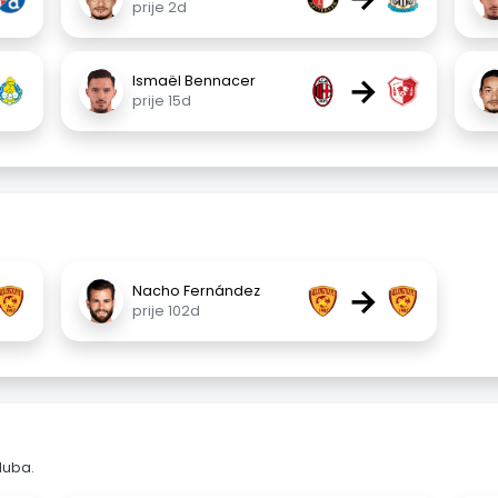
prije 2d
→
Ismaël Bennacer
prije 15d
→
Nacho Fernández
prije 102d
luba.