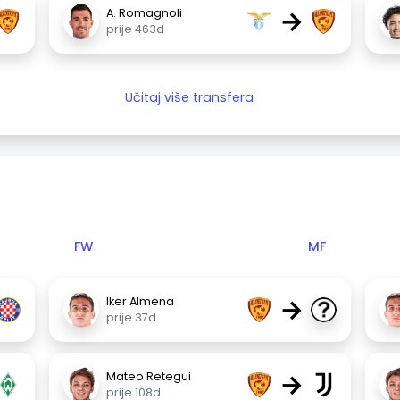
→
A. Romagnoli
prije 463d
Učitaj više transfera
FW
MF
→
Iker Almena
prije 37d
→
Mateo Retegui
prije 108d