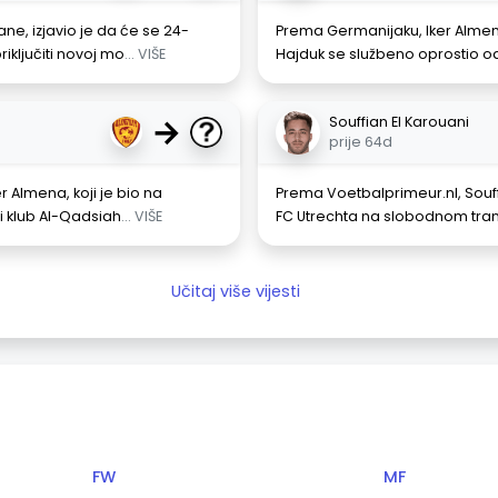
, izjavio je da će se 24-
Prema Germanijaku, Iker Almen
riključiti novoj mo
... VIŠE
Hajduk se službeno oprostio od 
→
Souffian El Karouani
prije 64d
r Almena, koji je bio na
Prema Voetbalprimeur.nl, Souffi
ni klub Al-Qadsiah
... VIŠE
FC Utrechta na slobodnom trans
Učitaj više vijesti
FW
MF