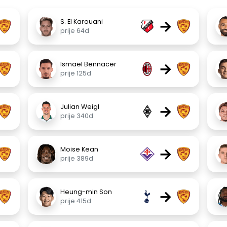
→
S. El Karouani
prije 64d
→
Ismaël Bennacer
prije 125d
→
Julian Weigl
prije 340d
→
Moise Kean
prije 389d
→
Heung-min Son
prije 415d