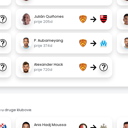
→
Julián Quiñones
prije 205d
→
P. Aubameyang
prije 374d
→
Alexander Hack
prije 720d
a u druge klubove.
→
Anis Hadj Moussa