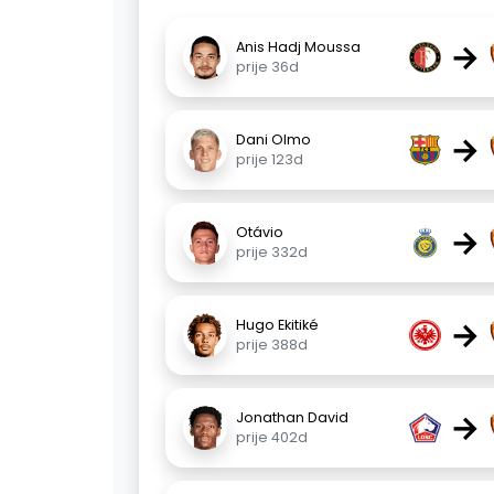
→
Anis Hadj Moussa
prije 36d
→
Dani Olmo
prije 123d
→
Otávio
prije 332d
→
Hugo Ekitiké
prije 388d
→
Jonathan David
prije 402d