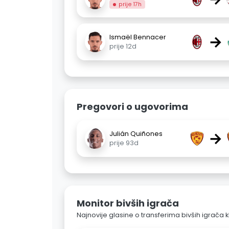
prije 17h
→
Ismaël Bennacer
prije 12d
Pregovori o ugovorima
→
Julián Quiñones
prije 93d
Monitor bivših igrača
Najnovije glasine o transferima bivših igrača k