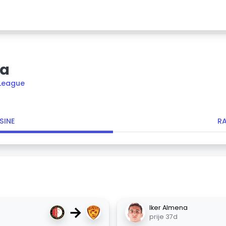
ya
League
SINE
R
→
Iker Almena
prije 37d