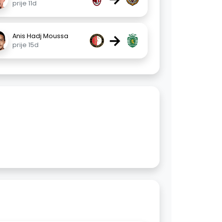
prije 11d
→
Anis Hadj Moussa
prije 15d