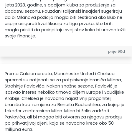
ljeta 2028. godine, s opcijom kluba za produženje za
dodatnu sezonu. Pouzdani talijanski insajderi sugeriraju
da bi Milanova pozicija mogla biti testirana ako klub ne
uspije osigurati kvalifikaciju za Ligu prvaka, što bi ih
moglo prisiliti da preispitaju svoj stav kako bi uravnotežili
svoje financije.
prije 90d
Prema Calciomercatu, Manchester United i Chelsea
spremni su natjecati se za potpisivanje braniča Milana,
Strahinje Pavlovića. Nakon snažne sezone, Pavlović je
izazvao interes nekoliko timova diljem Europe i Saudijske
Arabije. Chelsea je navodno najaktivniji progonitelj
braniča kao zamjena za Benoita Badiashilea, za kojeg je
također zainteresiran Milan. Milan bi želio zadržati
Pavlovića, ali bi mogao biti otvoren za njegovu prodaju
po prihvatljivoj cijeni, koja se navodno kreće oko 50
milijuna eura.