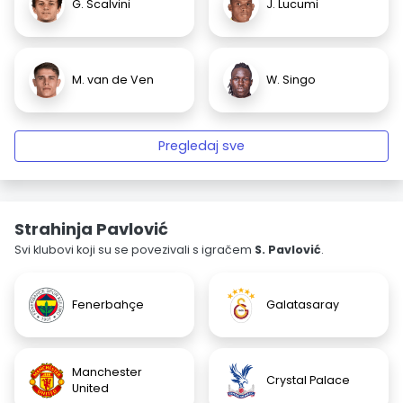
G. Scalvini
J. Lucumi
M. van de Ven
W. Singo
Pregledaj sve
Strahinja Pavlović
Svi klubovi koji su se povezivali s igračem
S. Pavlović
.
Fenerbahçe
Galatasaray
Manchester
Crystal Palace
United