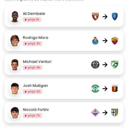
Ali Dembele
→
prije 1h
Rodrigo Mora
→
prije 3h
Michael Venturi
→
prije 4h
Josh Mulligan
→
prije 5h
Niccolò Fortini
→
prije 7h