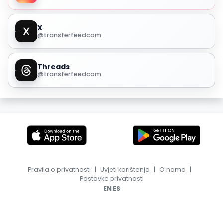
X
@transferfeedcom
Threads
@transferfeedcom
Pravila o privatnosti
|
Uvjeti korištenja
|
O nama
|
Postavke privatnosti
|
EN
ES