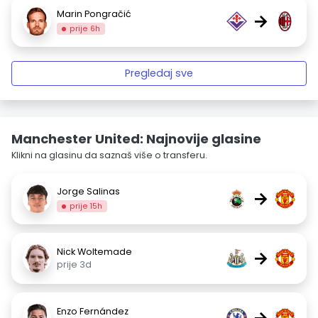
Marin Pongračić
→
prije 6h
Pregledaj sve
Manchester United: Najnovije glasine
Klikni na glasinu da saznaš više o transferu.
Jorge Salinas
→
prije 15h
Nick Woltemade
→
prije 3d
Enzo Fernández
→