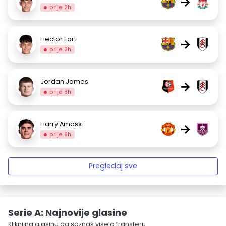
→
prije 2h
Hector Fort
→
prije 2h
Jordan James
→
prije 3h
Harry Amass
→
prije 6h
Pregledaj sve
Serie A: Najnovije glasine
Klikni na glasinu da saznaš više o transferu.