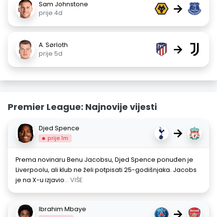
Sam Johnstone
→
prije 4d
A. Sørloth
→
prije 5d
Premier League: Najnovije vijesti
Djed Spence
→
prije 1m
Prema novinaru Benu Jacobsu, Djed Spence ponuđen je
Liverpoolu, ali klub ne želi potpisati 25-godišnjaka. Jacobs
je na X-u izjavio
... VIŠE
Ibrahim Mbaye
→