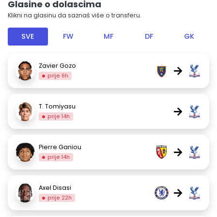
Glasine o dolascima
Klikni na glasinu da saznaš više o transferu.
SVE
FW
MF
DF
GK
Zavier Gozo
→
prije 6h
T. Tomiyasu
→
prije 14h
Pierre Ganiou
→
prije 14h
Axel Disasi
→
prije 22h