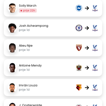
Solly March
→
prije 22h
Josh Acheampong
→
prije 1d
Alieu Njie
→
prije 1d
Antoine Mendy
→
prije 1d
Imrân Louza
→
prije 1d
J. Oosterwolde