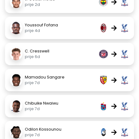
→
prije 2d
Youssouf Fofana
→
prije 4d
C. Cresswell
→
prije 6d
Mamadou Sangare
→
prije 7d
Chibuike Nwaiwu
→
prije 7d
Odilon Kossounou
→
prije 7d