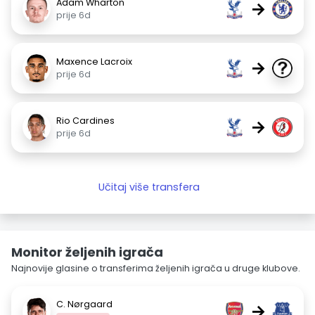
Adam Wharton
→
prije 6d
Maxence Lacroix
→
prije 6d
Rio Cardines
→
prije 6d
Učitaj više transfera
Monitor željenih igrača
Najnovije glasine o transferima željenih igrača u druge klubove.
C. Nørgaard
→