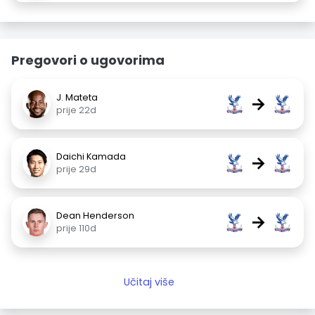
Pregovori o ugovorima
J. Mateta
→
prije 22d
Daichi Kamada
→
prije 29d
Dean Henderson
→
prije 110d
Učitaj više