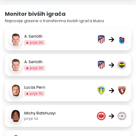
Monitor bivših igrača
Najnovije glasine o transferima bivših igrača kluba.
A. Sørloth
→
prije 2h
A. Sørloth
→
prije 2h
Lucas Perri
→
prije 7h
Michy Batshuayi
→
prije 1d