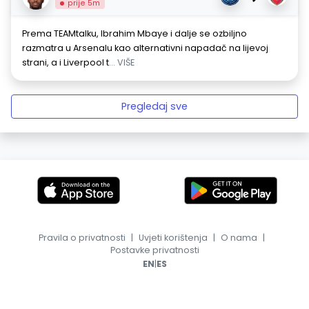
prije 5m
Prema TEAMtalku, Ibrahim Mbaye i dalje se ozbiljno
razmatra u Arsenalu kao alternativni napadač na lijevoj
strani, a i Liverpool t
... VIŠE
Pregledaj sve
Pravila o privatnosti
|
Uvjeti korištenja
|
O nama
|
Postavke privatnosti
|
EN
ES