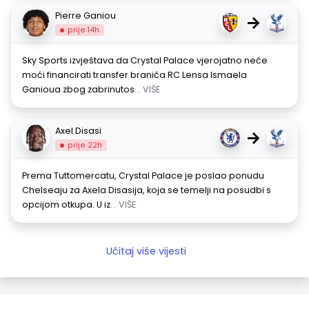
Pierre Ganiou
→
prije 14h
Sky Sports izvještava da Crystal Palace vjerojatno neće
moći financirati transfer braniča RC Lensa Ismaela
Ganioua zbog zabrinutos
... VIŠE
Axel Disasi
→
prije 22h
Prema Tuttomercatu, Crystal Palace je poslao ponudu
Chelseaju za Axela Disasija, koja se temelji na posudbi s
opcijom otkupa. U iz
... VIŠE
Učitaj više vijesti