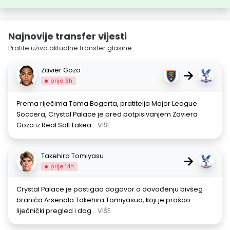
Najnovije transfer vijesti
Pratite uživo aktualne transfer glasine.
Zavier Gozo
→
prije 6h
Prema riječima Toma Bogerta, pratitelja Major League
Soccera, Crystal Palace je pred potpisivanjem Zaviera
Goza iz Real Salt Lakea
... VIŠE
Takehiro Tomiyasu
→
prije 14h
Crystal Palace je postigao dogovor o dovođenju bivšeg
braniča Arsenala Takehira Tomiyasua, koji je prošao
liječnički pregled i dog
... VIŠE