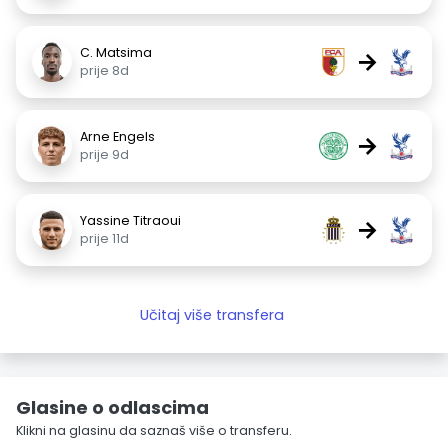
C. Matsima
→
prije 8d
Arne Engels
→
prije 9d
Yassine Titraoui
→
prije 11d
Učitaj više transfera
Glasine o odlascima
Klikni na glasinu da saznaš više o transferu.