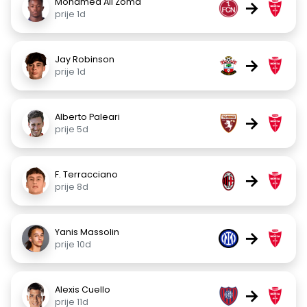
Mohamed Ali Zoma
→
prije 1d
Jay Robinson
→
prije 1d
Alberto Paleari
→
prije 5d
F. Terracciano
→
prije 8d
Yanis Massolin
→
prije 10d
Alexis Cuello
→
prije 11d