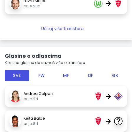
Lovro Majer
→
prije 20d
Učitaj više transfera
Glasine o odlascima
Klikni na glasinu da saznaš više o transferu.
SVE
FW
MF
DF
GK
Andrea Colpani
→
prije 2d
Keita Baldé
→
prije 8d