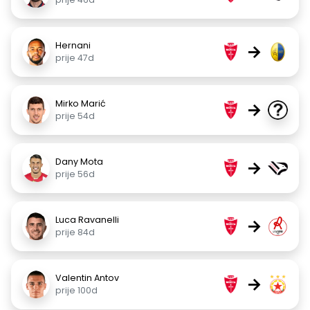
Hernani
→
prije 47d
Mirko Marić
→
prije 54d
Dany Mota
→
prije 56d
Luca Ravanelli
→
prije 84d
Valentin Antov
→
prije 100d