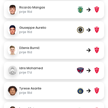
Ricardo Mangas
→
prije 16d
Giuseppe Aurelio
→
prije 16d
Dženis Burnić
→
prije 16d
Idris Mohamed
→
prije 17d
Tyrese Asante
→
prije 18d