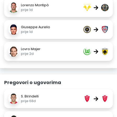
Lorenzo Montipò
→
prije 1d
Giuseppe Aurelio
→
prije 1d
Lovro Majer
→
prije 2d
Pregovori o ugovorima
S. Birindelli
→
prije 68d