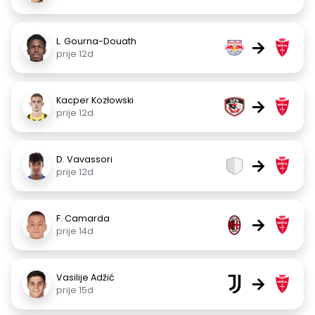
L. Gourna-Douath
→
prije 12d
Kacper Kozłowski
→
prije 12d
D. Vavassori
→
prije 12d
F. Camarda
→
prije 14d
Vasilije Adžić
→
prije 15d