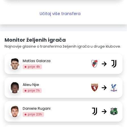
Učitaj više transfera
Monitor željenih igrača
Najnovije glasine o transferima željenih igrača u druge klubove.
Matías Galarza
→
prije 4h
Alieu Njie
→
prije 7h
Daniele Rugani
→
prije 23h