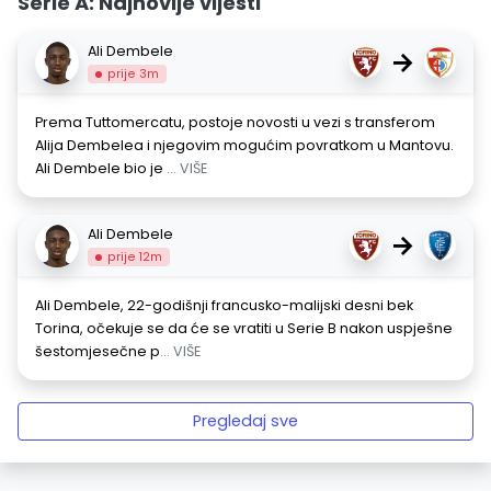
Serie A: Najnovije vijesti
Ali Dembele
→
prije 3m
Prema Tuttomercatu, postoje novosti u vezi s transferom
Alija Dembelea i njegovim mogućim povratkom u Mantovu.
Ali Dembele bio je
... VIŠE
Ali Dembele
→
prije 12m
Ali Dembele, 22-godišnji francusko-malijski desni bek
Torina, očekuje se da će se vratiti u Serie B nakon uspješne
šestomjesečne p
... VIŠE
Pregledaj sve