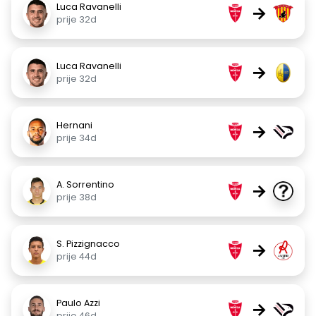
Luca Ravanelli
→
prije 32d
Luca Ravanelli
→
prije 32d
Hernani
→
prije 34d
A. Sorrentino
→
prije 38d
S. Pizzignacco
→
prije 44d
Paulo Azzi
→
prije 46d