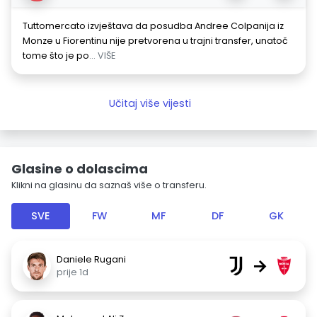
Tuttomercato izvještava da posudba Andree Colpanija iz
Monze u Fiorentinu nije pretvorena u trajni transfer, unatoč
tome što je po
... VIŠE
Učitaj više vijesti
Glasine o dolascima
Klikni na glasinu da saznaš više o transferu.
SVE
FW
MF
DF
GK
Daniele Rugani
→
prije 1d