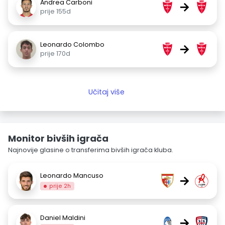
Andrea Carboni
→
prije 155d
Leonardo Colombo
→
prije 170d
Učitaj više
Monitor bivših igrača
Najnovije glasine o transferima bivših igrača kluba.
Leonardo Mancuso
→
prije 2h
Daniel Maldini
→