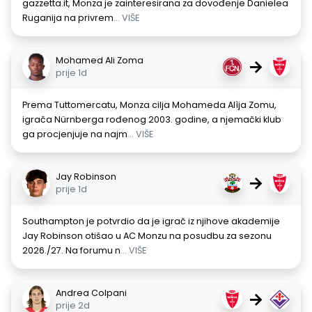
gazzetta.it, Monza je zainteresirana za dovođenje Danielea
Ruga­nija na privrem
... VIŠE
Mohamed Ali Zoma
→
prije 1d
Prema Tuttomercatu, Monza cilja Mohameda Alìja Zomu,
igrača Nürnberga rođenog 2003. godine, a njemački klub
ga procjenjuje na najm
... VIŠE
Jay Robinson
→
prije 1d
Southampton je potvrdio da je igrač iz njihove akademije
Jay Robinson otišao u AC Monzu na posudbu za sezonu
2026./27. Na forumu n
... VIŠE
Andrea Colpani
→
prije 2d