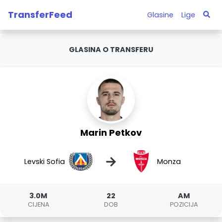
TransferFeed
Glasine
Lige
GLASINA O TRANSFERU
Marin Petkov
→
Levski Sofia
Monza
3.0M
22
AM
CIJENA
DOB
POZICIJA