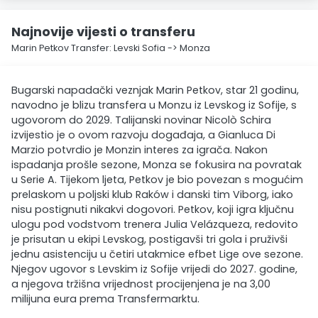
Najnovije vijesti o transferu
Marin Petkov Transfer: Levski Sofia -> Monza
Bugarski napadački veznjak Marin Petkov, star 21 godinu,
navodno je blizu transfera u Monzu iz Levskog iz Sofije, s
ugovorom do 2029. Talijanski novinar Nicolò Schira
izvijestio je o ovom razvoju događaja, a Gianluca Di
Marzio potvrdio je Monzin interes za igrača. Nakon
ispadanja prošle sezone, Monza se fokusira na povratak
u Serie A. Tijekom ljeta, Petkov je bio povezan s mogućim
prelaskom u poljski klub Raków i danski tim Viborg, iako
nisu postignuti nikakvi dogovori. Petkov, koji igra ključnu
ulogu pod vodstvom trenera Julia Velázqueza, redovito
je prisutan u ekipi Levskog, postigavši tri gola i pruživši
jednu asistenciju u četiri utakmice efbet Lige ove sezone.
Njegov ugovor s Levskim iz Sofije vrijedi do 2027. godine,
a njegova tržišna vrijednost procijenjena je na 3,00
milijuna eura prema Transfermarktu.