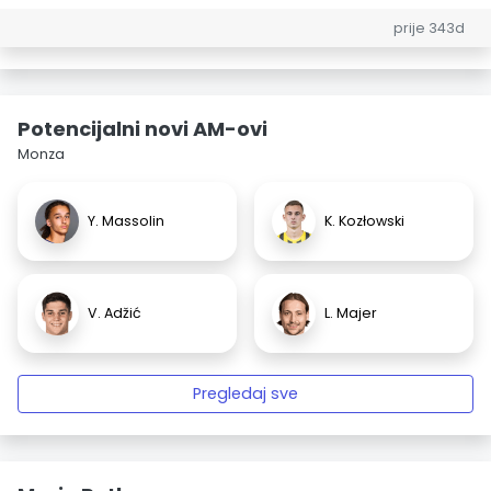
prije 343d
Potencijalni novi AM-ovi
Monza
Y. Massolin
K. Kozłowski
V. Adžić
L. Majer
Pregledaj sve