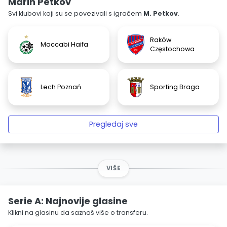
Marin Petkov
Svi klubovi koji su se povezivali s igračem
M. Petkov
.
Raków
Maccabi Haifa
Częstochowa
Lech Poznań
Sporting Braga
Pregledaj sve
VIŠE
Serie A: Najnovije glasine
Klikni na glasinu da saznaš više o transferu.