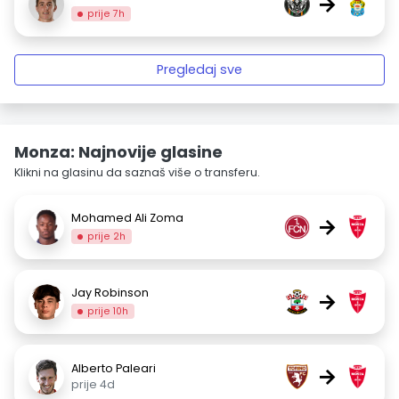
→
prije 7h
Pregledaj sve
Monza: Najnovije glasine
Klikni na glasinu da saznaš više o transferu.
Mohamed Ali Zoma
→
prije 2h
Jay Robinson
→
prije 10h
Alberto Paleari
→
prije 4d