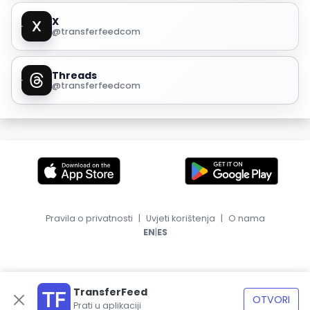
X
@transferfeedcom
Threads
@transferfeedcom
Pravila o privatnosti
|
Uvjeti korištenja
|
O nama
|
EN
ES
TransferFeed
OTVORI
Prati u aplikaciji