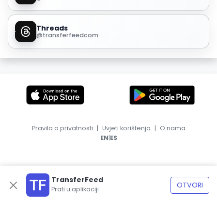
Threads
@transferfeedcom
Pravila o privatnosti
|
Uvjeti korištenja
|
O nama
|
EN
ES
TransferFeed
OTVORI
Prati u aplikaciji