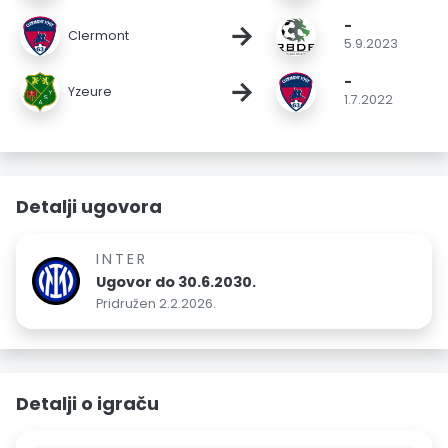
-
→
Clermont
5.9.2023
-
→
Yzeure
1.7.2022
Detalji ugovora
INTER
Ugovor do 30.6.2030.
Pridružen 2.2.2026.
Detalji o igraču