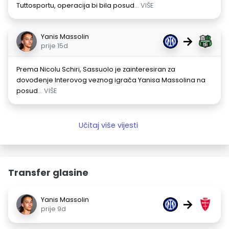
Tuttosportu, operacija bi bila posud
... VIŠE
Yanis Massolin
→
prije 15d
Prema Nicolu Schiri, Sassuolo je zainteresiran za
dovođenje Interovog veznog igrača Yanisa Massolina na
posud
... VIŠE
Učitaj više vijesti
Transfer glasine
Yanis Massolin
→
prije 9d