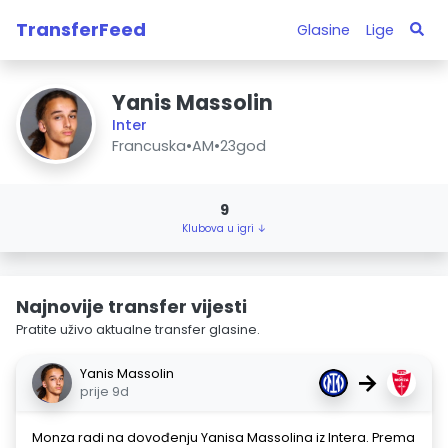
TransferFeed
Glasine
Lige
Yanis Massolin
Inter
Francuska
•
AM
•
23god
9
Klubova u igri ↓
Najnovije transfer vijesti
Pratite uživo aktualne transfer glasine.
Yanis Massolin
→
prije 9d
Monza radi na dovođenju Yanisa Massolina iz Intera. Prema