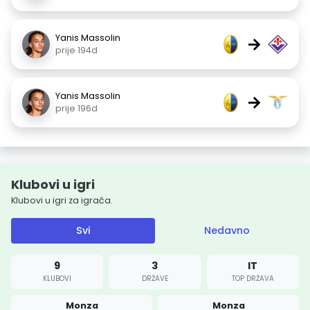
Yanis Massolin
→
prije 194d
Yanis Massolin
→
prije 196d
Klubovi u igri
Klubovi u igri za igrača.
Svi
Nedavno
9
3
IT
KLUBOVI
DRŽAVE
TOP DRŽAVA
Monza
Monza