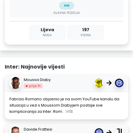
AM
GLAVNA POZICIJA
Lijeva
197
NOGA
VISINA
Inter: Najnovije vijesti
Moussa Diaby
→
prije 1h
Fabrizio Romano objasnio je na svom YouTube kanalu da
situacija u vezi s Moussom Diabyjem postaje sve
kompliciranija za Inter. Rom
... VIŠE
Davide Frattesi
→