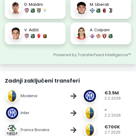
D. Maldini
M. Liberali
V. Adžić
A. Colpani
Powered by TransferFeed Intelligence™
Zadnji zaključeni transferi
€3.5M
→
Modena
2.2.2026
-
→
Inter
2.2.2026
€700K
→
Francs Borains
2.7.2025