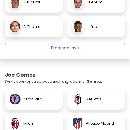
J. Lucumi
L. Pereira
A. Theate
I. Júlio
Pregledaj sve
Joe Gomez
Svi klubovi koji su se povezivali s igračem
J. Gomez
.
Aston Villa
Beşiktaş
Milan
Atlético Madrid