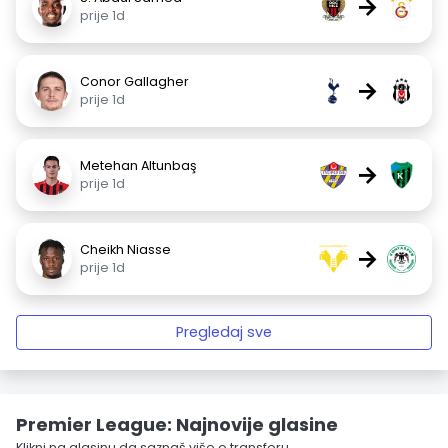
→
prije 1d
Conor Gallagher
→
prije 1d
Metehan Altunbaş
→
prije 1d
Cheikh Niasse
→
prije 1d
Pregledaj sve
Premier League: Najnovije glasine
Klikni na glasinu da saznaš više o transferu.