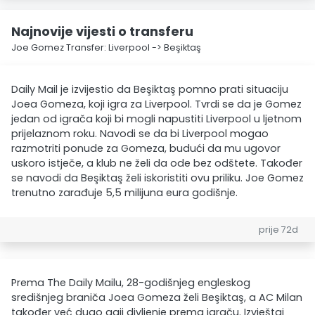
Najnovije vijesti o transferu
Joe Gomez Transfer: Liverpool -> Beşiktaş
Daily Mail je izvijestio da Beşiktaş pomno prati situaciju
Joea Gomeza, koji igra za Liverpool. Tvrdi se da je Gomez
jedan od igrača koji bi mogli napustiti Liverpool u ljetnom
prijelaznom roku. Navodi se da bi Liverpool mogao
razmotriti ponude za Gomeza, budući da mu ugovor
uskoro istječe, a klub ne želi da ode bez odštete. Također
se navodi da Beşiktaş želi iskoristiti ovu priliku. Joe Gomez
trenutno zarađuje 5,5 milijuna eura godišnje.
prije 72d
Prema The Daily Mailu, 28-godišnjeg engleskog
središnjeg braniča Joea Gomeza želi Beşiktaş, a AC Milan
također već dugo gaji divljenje prema igraču. Izvještaj