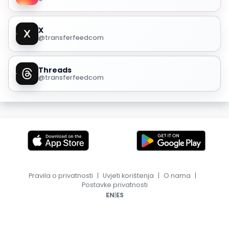
X
@transferfeedcom
Threads
@transferfeedcom
Pravila o privatnosti
|
Uvjeti korištenja
|
O nama
|
Postavke privatnosti
|
EN
ES