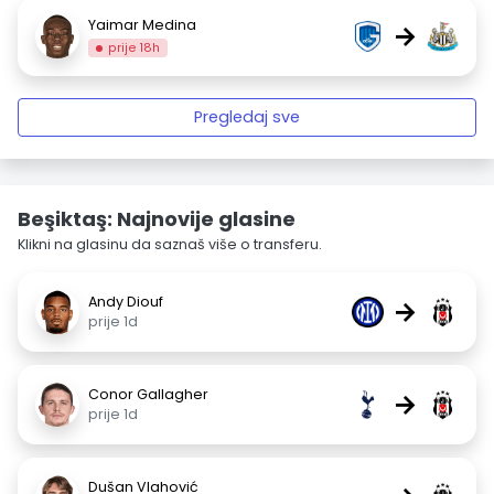
Yaimar Medina
→
prije 18h
Pregledaj sve
Beşiktaş: Najnovije glasine
Klikni na glasinu da saznaš više o transferu.
Andy Diouf
→
prije 1d
Conor Gallagher
→
prije 1d
Dušan Vlahović