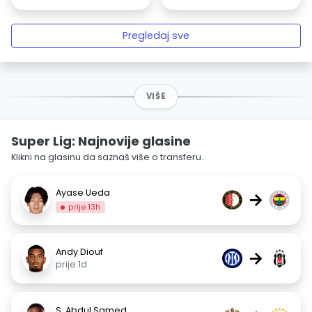
Pregledaj sve
VIŠE
Super Lig: Najnovije glasine
Klikni na glasinu da saznaš više o transferu.
Ayase Ueda
→
prije 13h
Andy Diouf
→
prije 1d
S. Abdul Samed