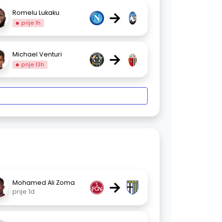
→
Romelu Lukaku
prije 1h
→
Michael Venturi
prije 13h
→
Mohamed Ali Zoma
prije 1d