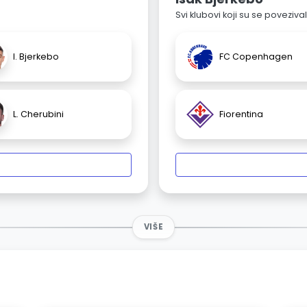
Svi klubovi koji su se poveziv
I. Bjerkebo
FC Copenhagen
L. Cherubini
Fiorentina
VIŠE