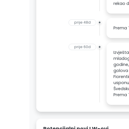
rekao d
prije 48d
Prema T
prije 60d
Izvješt
mladog 
godine,
golova 
Fiorenti
usponu 
Švedsku
Prema T
Potencijalni novi LW-ovi