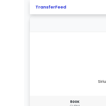
TransferFeed
Siri
800K
CIJENA