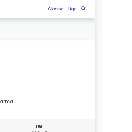
Glasine
Lige
Parma
LW
POZICIJA