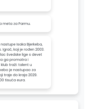
ija meta za Parmu.
e nastupe Isaka Bjerkeba,
 Igrač, koji je rođen 2003.
elac švedske lige s devet
 da ga promatra i
klub traži: talent u
rkebo je nastupao za
ji traje do kraja 2029.
00 tisuća eura.