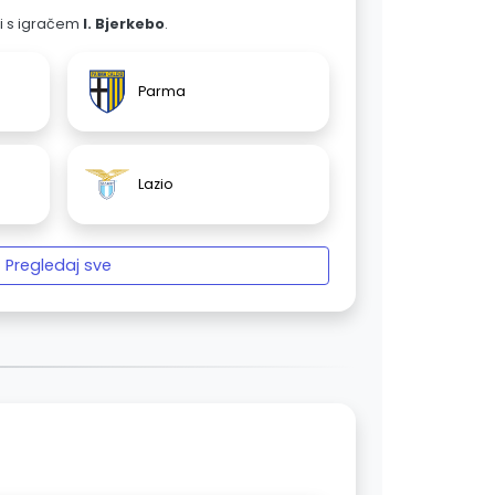
ali s igračem
I. Bjerkebo
.
Parma
Lazio
Pregledaj sve