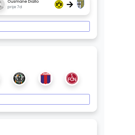
→
Ousmane Diallo
prije 7d