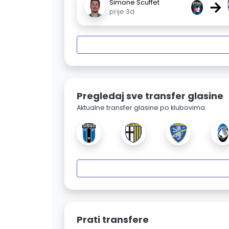
→
Simone Scuffet
prije 3d
Pregledaj sve transfer glasine
Aktualne transfer glasine po klubovima.
Prati transfere