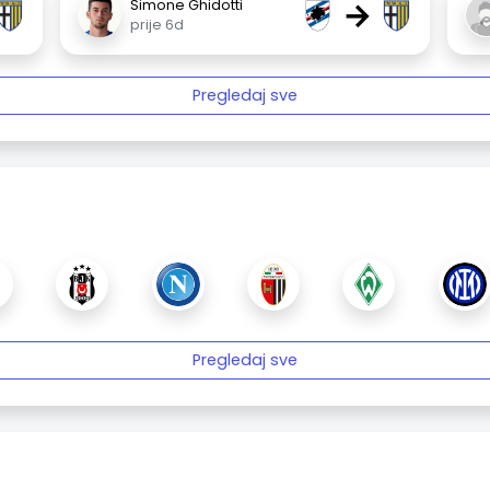
→
Simone Ghidotti
prije 6d
Pregledaj sve
Pregledaj sve