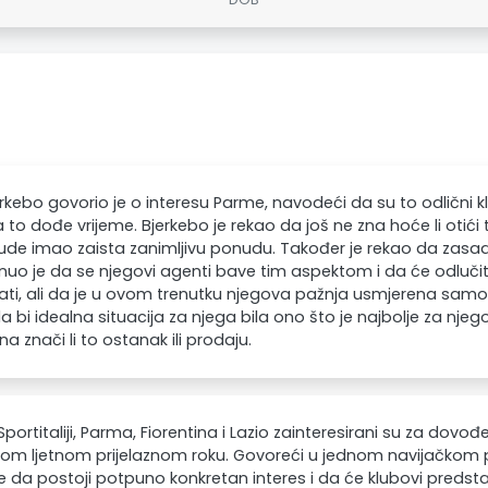
erkebo govorio je o interesu Parme, navodeći da su to odlični kl
 to dođe vrijeme. Bjerkebo je rekao da još ne zna hoće li otići 
de imao zaista zanimljivu ponudu. Također je rekao da zasad n
uo je da se njegovi agenti bave tim aspektom i da će odluč
ati, ali da je u ovom trenutku njegova pažnja usmjerena samo 
a bi idealna situacija za njega bila ono što je najbolje za njegovu
na znači li to ostanak ili prodaju.
portitaliji, Parma, Fiorentina i Lazio zainteresirani su za dovođ
om ljetnom prijelaznom roku. Govoreći u jednom navijačkom 
 je da postoji potpuno konkretan interes i da će klubovi predst