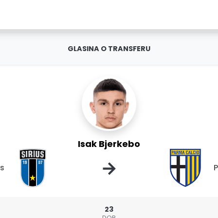
GLASINA O TRANSFERU
Isak Bjerkebo
→
us
23
DOB