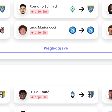
→
Romano Schmid
prije 16m
→
Luca Marianucci
prije 12h
Pregledaj sve
→
El Bilal Touré
prije 19h