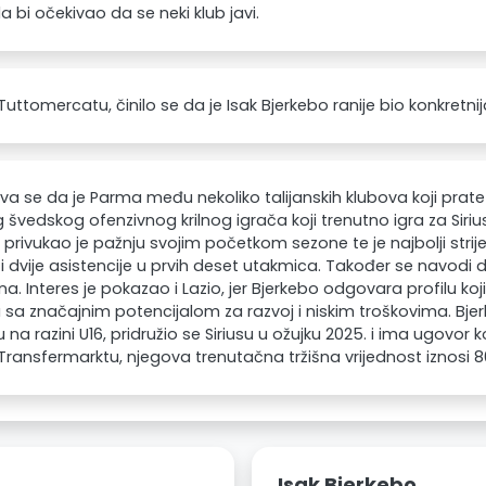
a bi očekivao da se neki klub javi.
uttomercatu, činilo se da je Isak Bjerkebo ranije bio konkretn
ava se da je Parma među nekoliko talijanskih klubova koji prat
švedskog ofenzivnog krilnog igrača koji trenutno igra za Sirius.
 privukao je pažnju svojim početkom sezone te je najbolji strij
i dvije asistencije u prvih deset utakmica. Također se navodi
na. Interes je pokazao i Lazio, jer Bjerkebo odgovara profilu koji 
sa značajnim potencijalom za razvoj i niskim troškovima. Bje
 na razini U16, pridružio se Siriusu u ožujku 2025. i ima ugovor ko
ransfermarktu, njegova trenutačna tržišna vrijednost iznosi 8
Isak Bjerkebo