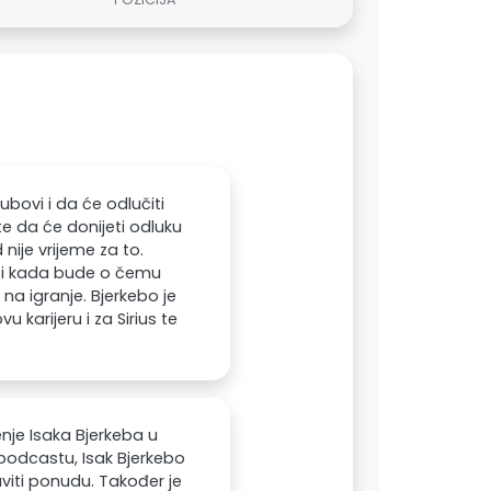
ubovi i da će odlučiti
te da će donijeti odluku
ije vrijeme za to.
iti kada bude o čemu
na igranje. Bjerkebo je
 karijeru i za Sirius te
enje Isaka Bjerkeba u
podcastu, Isak Bjerkebo
aviti ponudu. Također je