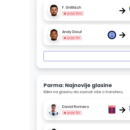
→
F. Grillitsch
prije 15m
→
Andy Diouf
prije 6h
Parma: Najnovije glasine
Klikni na glasinu da saznaš više o transferu.
→
David Romero
prije 5h