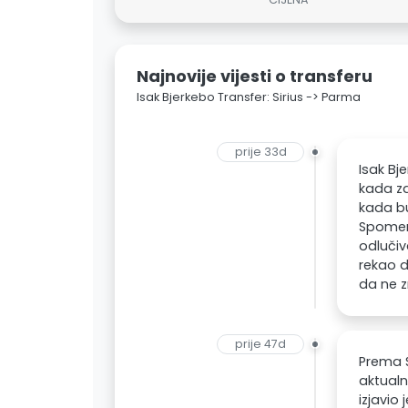
Najnovije vijesti o transferu
Isak Bjerkebo Transfer: Sirius -> Parma
prije 33d
Isak Bj
kada za
kada bu
Spomen
odlučiv
rekao d
da ne z
prije 47d
Prema S
aktualn
izjavio