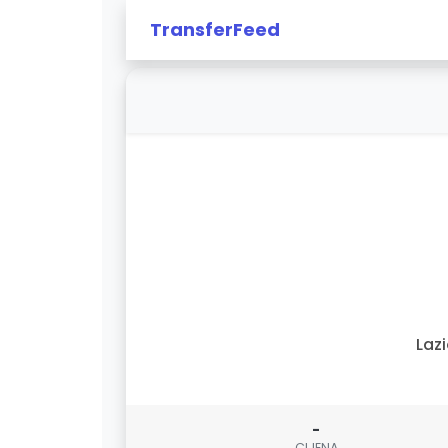
TransferFeed
Laz
-
CIJENA