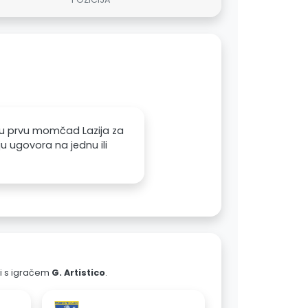
n u prvu momčad Lazija za
 ugovora na jednu ili
ali s igračem
G. Artistico
.