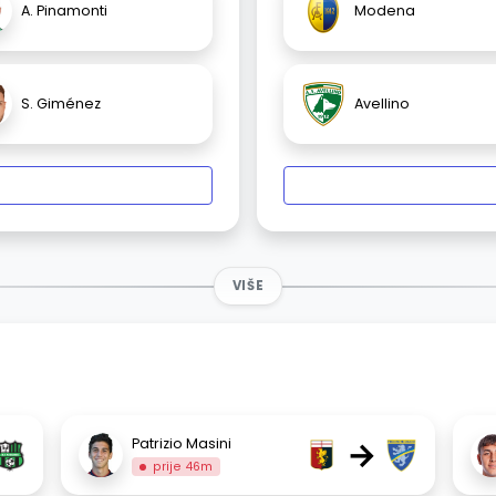
A. Pinamonti
Modena
S. Giménez
Avellino
VIŠE
→
Patrizio Masini
prije 46m