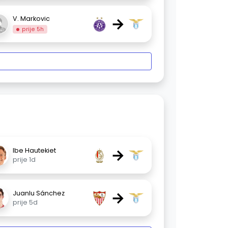
→
V. Markovic
prije 5h
→
Ibe Hautekiet
prije 1d
→
Juanlu Sánchez
prije 5d