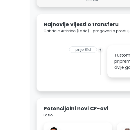
Najnovije vijesti o transferu
Gabriele Artistico (Lazio) - pregovori o produ
prije 81d
Tuttome
priprem
dvije g
Potencijalni novi CF-ovi
Lazio