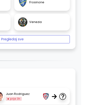
Frosinone
Venezia
Pregledaj sve
→
Juan Rodriguez
prije 3h