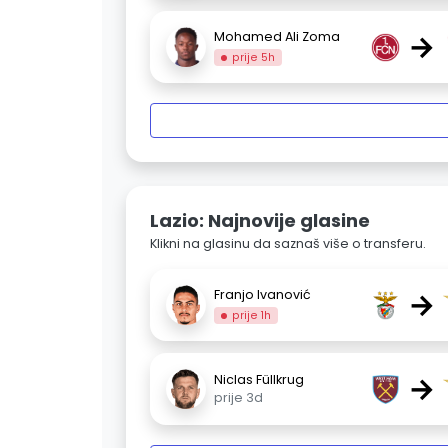
→
Mohamed Ali Zoma
prije 5h
Lazio: Najnovije glasine
Klikni na glasinu da saznaš više o transferu.
→
Franjo Ivanović
prije 1h
→
Niclas Füllkrug
prije 3d