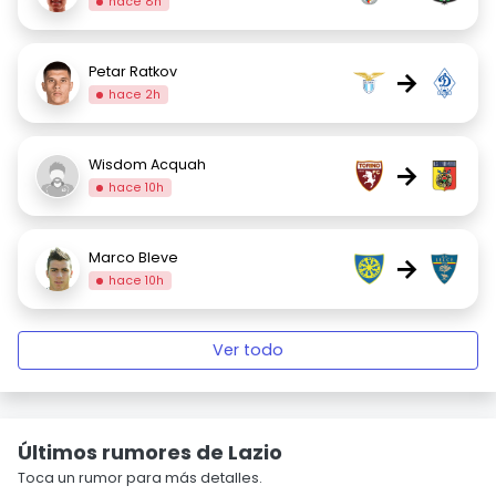
hace 8h
Petar Ratkov
→
hace 2h
Wisdom Acquah
→
hace 10h
Marco Bleve
→
hace 10h
Ver todo
Últimos rumores de Lazio
Toca un rumor para más detalles.