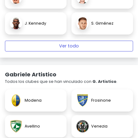
J. Kennedy
S. Giménez
Ver todo
Gabriele Artistico
Todos los clubes que se han vinculado con
G. Artistico
.
Modena
Frosinone
Avellino
Venezia