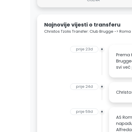
Najnovije vijesti o transferu
Christos Tzolis Transfer: Club Brugge -> Roma
prije 23d
Prema H
Bruggea
svi već
prije 24d
Christo
prije 59d
AS Roma
napadu 
Alfreda