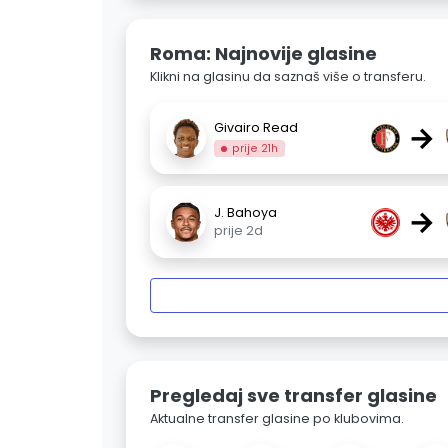
Roma: Najnovije glasine
Klikni na glasinu da saznaš više o transferu.
→
Givairo Read
prije 21h
→
J. Bahoya
prije 2d
Pregledaj sve transfer glasine
Aktualne transfer glasine po klubovima.