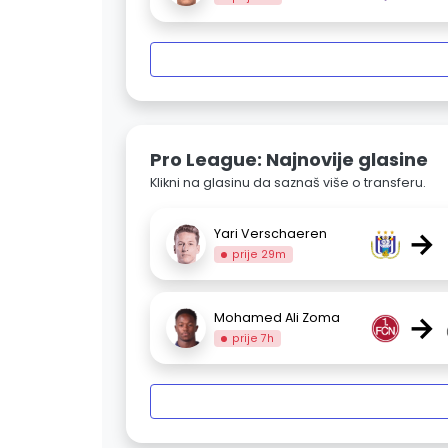
Pro League: Najnovije glasine
Klikni na glasinu da saznaš više o transferu.
→
Yari Verschaeren
prije 29m
→
Mohamed Ali Zoma
prije 7h