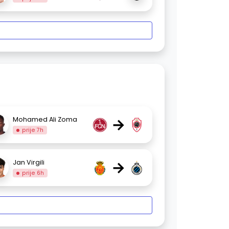
→
Mohamed Ali Zoma
prije 7h
→
Jan Virgili
prije 6h