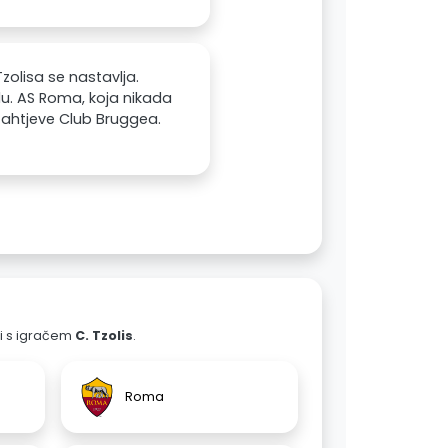
olisa se nastavlja.
u. AS Roma, koja nikada
 zahtjeve Club Bruggea.
ali s igračem
C. Tzolis
.
Roma