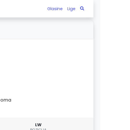
Glasine
Lige
Roma
LW
POZICIJA