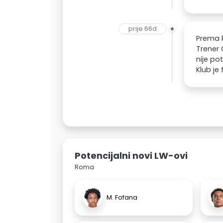
prije 66d
Prema k
Trener 
nije po
Klub je 
Potencijalni novi LW-ovi
Roma
M. Fofana