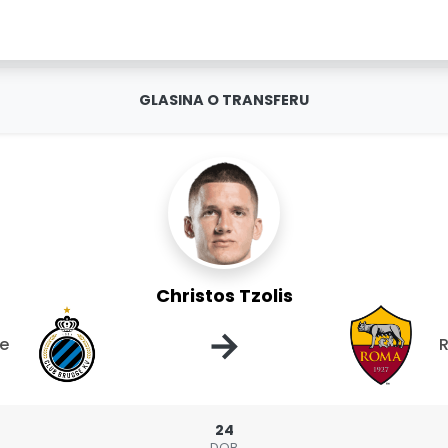
GLASINA O TRANSFERU
Christos Tzolis
→
ge
24
DOB