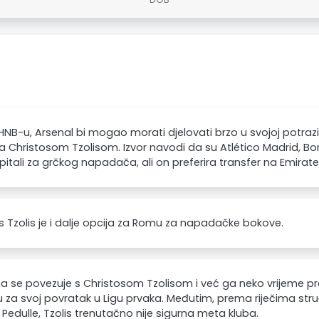
NB-u, Arsenal bi mogao morati djelovati brzo u svojoj potrazi
 Christosom Tzolisom. Izvor navodi da su Atlético Madrid, B
 pitali za grčkog napadača, ali on preferira transfer na Emirate
s Tzolis je i dalje opcija za Romu za napadačke bokove.
 se povezuje s Christosom Tzolisom i već ga neko vrijeme pra
za svoj povratak u Ligu prvaka. Međutim, prema riječima stru
 Pedulle, Tzolis trenutačno nije sigurna meta kluba.