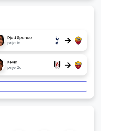
→
Djed Spence
prije 1d
→
Kevin
prije 2d