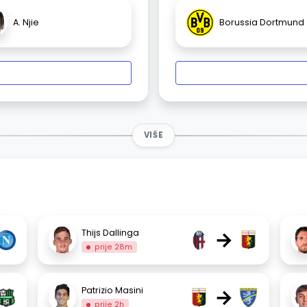
A. Njie
Borussia Dortmund
VIŠE
→
Thijs Dallinga
prije 28m
→
Patrizio Masini
prije 2h