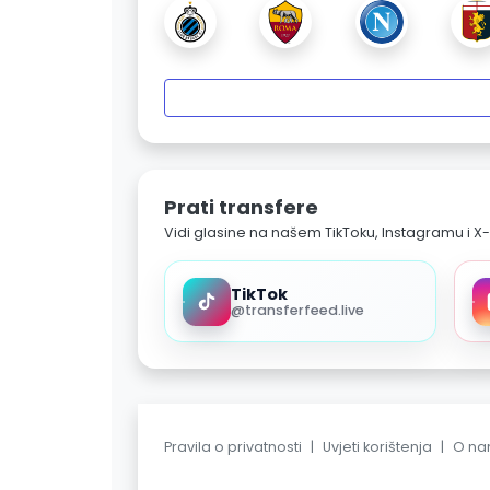
Prati transfere
Vidi glasine na našem TikToku, Instagramu i X-
TikTok
@transferfeed.live
Pravila o privatnosti
|
Uvjeti korištenja
|
O n