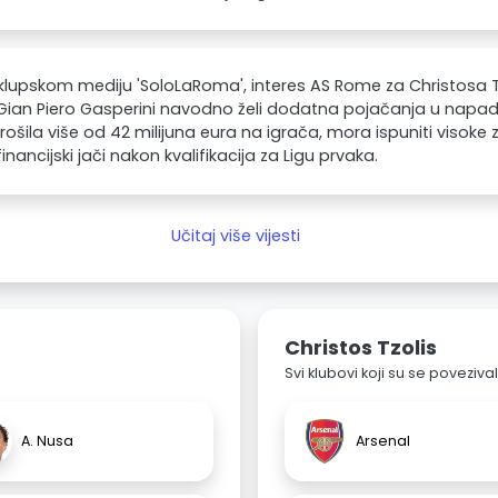
lupskom mediju 'SoloLaRoma', interes AS Rome za Christosa Tz
Gian Piero Gasperini navodno želi dodatna pojačanja u napad
trošila više od 42 milijuna eura na igrača, mora ispuniti visoke
financijski jači nakon kvalifikacija za Ligu prvaka.
Učitaj više vijesti
Christos Tzolis
Svi klubovi koji su se poveziv
A. Nusa
Arsenal