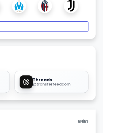
Threads
@transferfeedcom
|
EN
ES