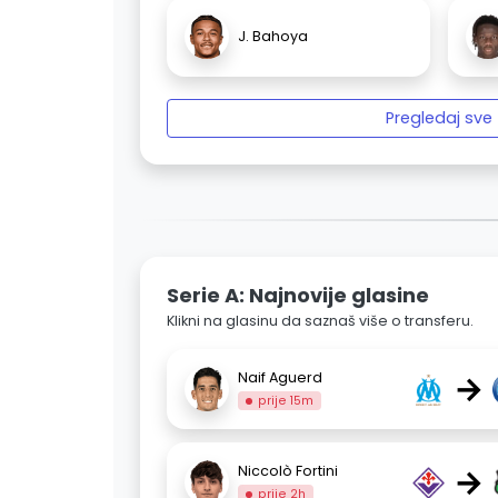
J. Bahoya
Pregledaj sve
Serie A: Najnovije glasine
Klikni na glasinu da saznaš više o transferu.
→
Naif Aguerd
prije 15m
→
Niccolò Fortini
prije 2h