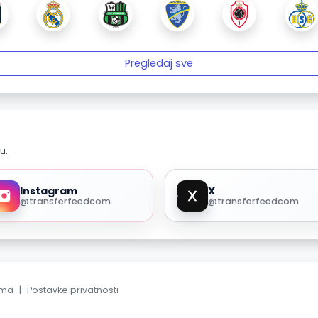
Pregledaj sve
u.
Instagram
X
@transferfeedcom
@transferfeedcom
ama
|
Postavke privatnosti