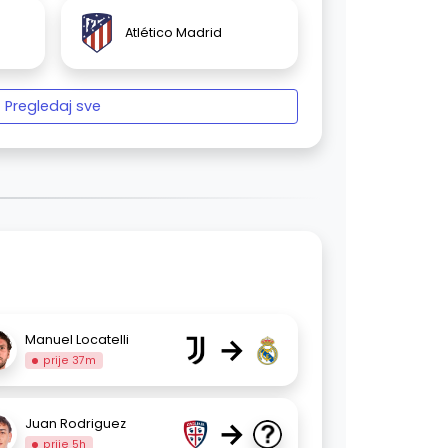
Atlético Madrid
Pregledaj sve
→
Manuel Locatelli
prije 37m
→
Juan Rodriguez
prije 5h