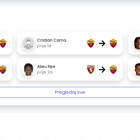
→
Cristian Cama
prije 1d
→
Alieu Njie
prije 2d
Pregledaj sve