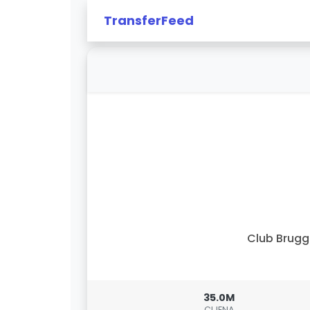
TransferFeed
Club Brug
35.0M
CIJENA