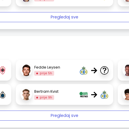
Pregledaj sve
→
Fedde Leysen
prije 5h
→
Bertram Kvist
prije 9h
Pregledaj sve