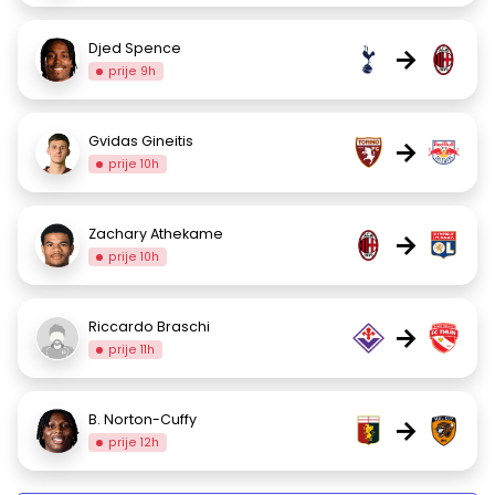
Djed Spence
→
prije 9h
Gvidas Gineitis
→
prije 10h
Zachary Athekame
→
prije 10h
Riccardo Braschi
→
prije 11h
B. Norton-Cuffy
→
prije 12h