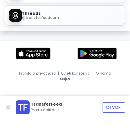
Threads
@transferfeedcom
Pravila o privatnosti
|
Uvjeti korištenja
|
O nama
|
EN
ES
TransferFeed
OTVORI
Prati u aplikaciji