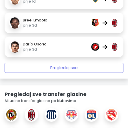
prije 1d
Breel Embolo
→
prije 3d
Darío Osorio
→
prije 3d
Pregledaj sve
Pregledaj sve transfer glasine
Aktualne transfer glasine po klubovima.