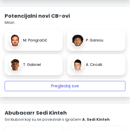
Potencijalni novi CB-ovi
Milan
M. Pongračić
P. Ganiou
T. Gabriel
A. Circati
Pregledaj sve
Abubacarr Sedi Kinteh
Svi klubovi koji su se povezivali s igračem
A. Sedi Kinteh
.