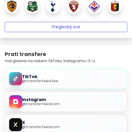
Pregledaj sve
Prati transfere
Vidi glasine na našem TikToku, Instagramu i X-u.
TikTok
@transferfeed.live
Instagram
@transferfeedcom
X
@transferfeedcom