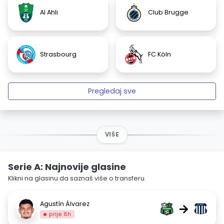
Al Ahli
Club Brugge
Strasbourg
FC Köln
Pregledaj sve
VIŠE
Serie A: Najnovije glasine
Klikni na glasinu da saznaš više o transferu.
Agustín Álvarez
→
prije 8h