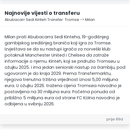
Najnovije vijesti o transferu
Abubacarr Sedi Kinteh Transfer: Tromsø -> Milan
Milan prati Abubacarra Sedi Kinteha, 19-godišnjeg
gambijskog središnjeg braniča koji igra za Tromsø.
Izvještava se da su nastupi igrača za norveški klub
potaknuli Manchester United i Chelsea da zatraže
informacije o njemu. Kinteh, koji se pridružio Tromsøu u
ožujku 2025. i ima jedan seniorski nastup za Gambiju, pod
ugovorom je do kraja 2029. Prema Transfermarktu,
njegova trenutna tržišna vrijednost iznosi 5,00 milijuna
eura. U ožujku 2026. tražena cijena Tromsøa navodno je
postavljena na 30 milijuna eura. Početna ponuda od
približno 5 milijuna eura od strane FC Kölna navodno je
odbijena u svibnju 2026.
prije 89d