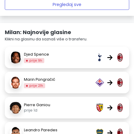
Pregledaj sve
Milan: Najnovije glasine
Klikni na glasinu da saznaš više o transferu.
Djed Spence
→
prije 9h
Marin Pongračić
→
prije 21h
Pierre Ganiou
→
prije 1d
Leandro Paredes
→